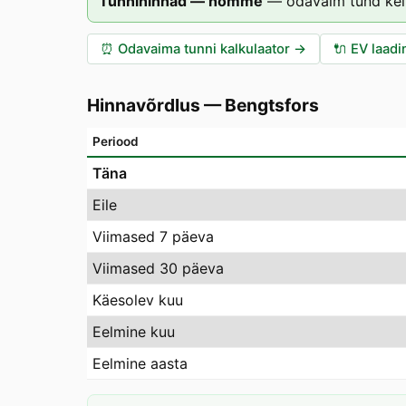
Tunnihinnad — homme
—
odavaim tund kel
⏰
Odavaima tunni kalkulaator
→
🔌
EV laadi
Hinnavõrdlus
—
Bengtsfors
Periood
Täna
Eile
Viimased 7 päeva
Viimased 30 päeva
Käesolev kuu
Eelmine kuu
Eelmine aasta