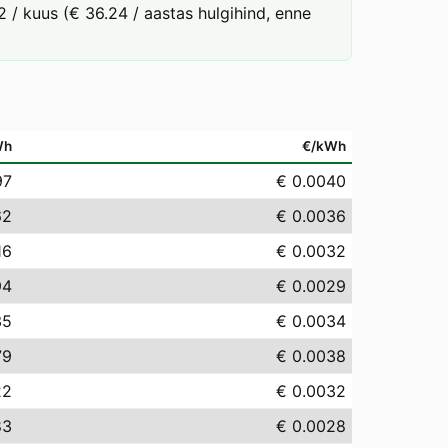
 / kuus (€ 36.24 / aastas hulgihind, enne
Wh
€/kWh
97
€ 0.0040
62
€ 0.0036
16
€ 0.0032
94
€ 0.0029
35
€ 0.0034
79
€ 0.0038
22
€ 0.0032
83
€ 0.0028