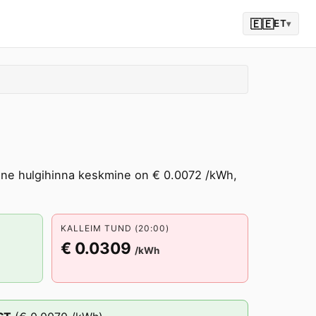
🇪🇪
ET
▾
nane hulgihinna keskmine on € 0.0072 /kWh,
KALLEIM TUND (20:00)
€ 0.0309
/kWh