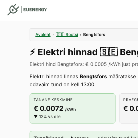
Avaleht
›
🇸🇪
Rootsi
›
Bengtsfors
⚡️
Elektri hinnad
🇸🇪
Ben
Elektri hind Bengtsfors: € 0.0005 /kWh just pr
Elektri hinnad linnas
Bengtsfors
määratakse 
odavaim tund on kell 13:00.
TÄNANE KESKMINE
PRAEGU
€ 0.0072
€ 0
/kWh
▼ 12% vs eile