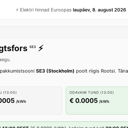
⚡️ Elektri hinnad Euroopas
laupäev, 8. august 2026
gtsfors
⚡️
SE3
aegu.
pakkumistsooni
SE3 (Stockholm)
poolt riigis Rootsi. Tä
 (13:00)
ODAVAIM TUND (13:00)
.0005
€ 0.0005
/kWh
/kWh