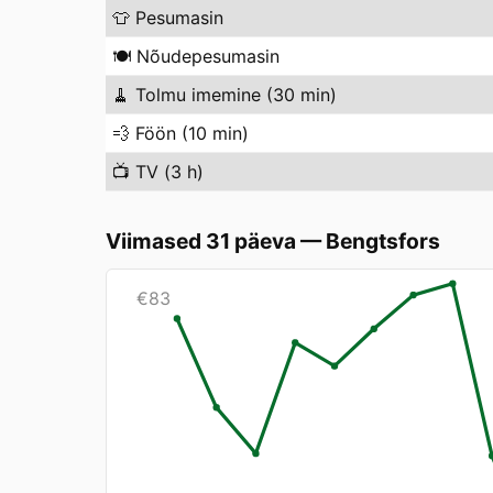
👕
Pesumasin
🍽️
Nõudepesumasin
🧹
Tolmu imemine (30 min)
💨
Föön (10 min)
📺
TV (3 h)
Viimased 31 päeva
—
Bengtsfors
€
83