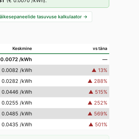
ST
(
€ 0.0070
/kWh).
äikesepaneelide tasuvuse kalkulaator
→
Keskmine
vs täna
 0.0072
/kWh
—
 0.0082
/kWh
▲
13
%
 0.0282
/kWh
▲
288
%
 0.0446
/kWh
▲
515
%
 0.0255
/kWh
▲
252
%
 0.0485
/kWh
▲
569
%
 0.0435
/kWh
▲
501
%