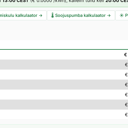
l
13
:00
CEST
(
€ 0.0000
/kWh),
kalleim tund kell
20
:00
CE
miskulu kalkulaator
→
🌡️
Soojuspumba kalkulaator
→
☀️
P
€
€
€
€
€
€
€