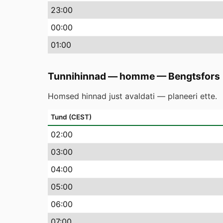
23
:00
00
:00
01
:00
Tunnihinnad — homme
—
Bengtsfors
Homsed hinnad just avaldati — planeeri ette.
Tund (CEST)
02
:00
03
:00
04
:00
05
:00
06
:00
07
:00