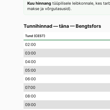
Kuu hinnang
tüüpilisele leibkonnale, kes t
makse ja võrgutasusid).
Tunnihinnad — täna
—
Bengtsfors
Tund (CEST)
02
:00
03
:00
04
:00
05
:00
06
:00
07
:00
08
:00
09
:00