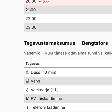
20
:00
← tipp
21
:00
22
:00
23
:00
Tegevuste maksumus
—
Bengtsfors
Vahemik = kulu tänase odavaima tunni vs. kal
Tegevus
🚿
Dušš (10 min)
🛁
Vann
💧
Veekeetja (1 L)
🔌
EV täislaadimine
📱
Telefoni laadimine