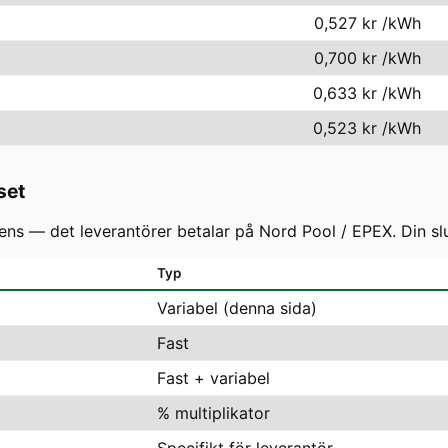
0,527 kr
/kWh
0,700 kr
/kWh
0,633 kr
/kWh
0,523 kr
/kWh
set
s — det leverantörer betalar på Nord Pool / EPEX. Din slutf
Typ
Variabel (denna sida)
Fast
Fast + variabel
% multiplikator