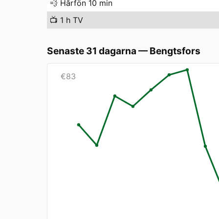
💨
Hårfön 10 min
📺
1 h TV
Senaste 31 dagarna
—
Bengtsfors
€
83