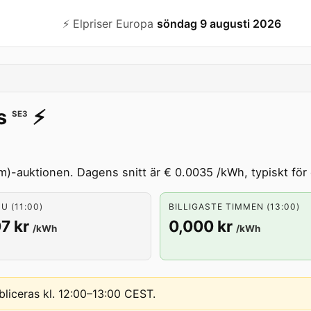
⚡️ Elpriser Europa
söndag 9 augusti 2026
s
⚡️
SE3
m)-auktionen. Dagens snitt är € 0.0035 /kWh, typiskt för 
U (11:00)
BILLIGASTE TIMMEN (13:00)
7 kr
0,000 kr
/kWh
/kWh
bliceras kl. 12:00–13:00 CEST
.