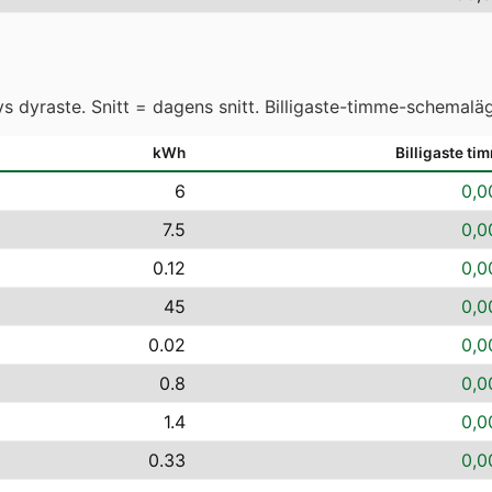
 dyraste. Snitt = dagens snitt. Billigaste-timme-schemaläg
kWh
Billigaste ti
6
0,0
7.5
0,0
0.12
0,0
45
0,0
0.02
0,0
0.8
0,0
1.4
0,0
0.33
0,0