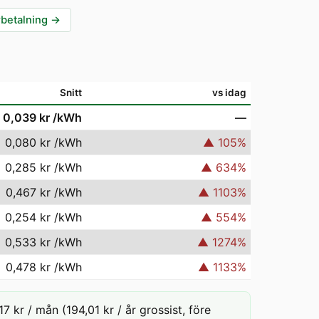
rbetalning
→
Snitt
vs idag
0,039 kr
/kWh
—
0,080 kr
/kWh
▲
105
%
0,285 kr
/kWh
▲
634
%
0,467 kr
/kWh
▲
1103
%
0,254 kr
/kWh
▲
554
%
0,533 kr
/kWh
▲
1274
%
0,478 kr
/kWh
▲
1133
%
7 kr / mån (194,01 kr / år grossist, före