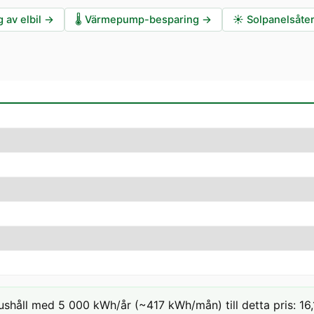
 av elbil
→
🌡️
Värmepump-besparing
→
☀️
Solpanelsåte
ushåll med 5 000 kWh/år (~417 kWh/mån) till detta pris: 16,1