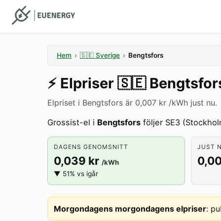
Hem
›
🇸🇪
Sverige
›
Bengtsfors
⚡️
Elpriser
🇸🇪
Bengtsfor
Elpriset i Bengtsfors är 0,007 kr /kWh just nu.
Grossist-el i
Bengtsfors
följer SE3 (Stockhol
DAGENS GENOMSNITT
JUST N
0,039 kr
0,00
/kWh
▼ 51% vs igår
Morgondagens morgondagens elpriser
:
pu