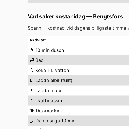
Vad saker kostar idag
—
Bengtsfors
Spann = kostnad vid dagens billigaste timme vs
Aktivitet
🚿
10 min dusch
🛁
Bad
💧
Koka 1 L vatten
🔌
Ladda elbil (fullt)
📱
Ladda mobil
👕
Tvättmaskin
🍽️
Diskmaskin
🧹
Dammsuga 10 min