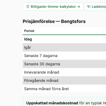
⏰
Billigaste-timme-kalkylator
→
🔌
Laddning
Prisjämförelse
—
Bengtsfors
Period
Idag
Igår
Senaste 7 dagarna
Senaste 30 dagarna
Innevarande månad
Föregående månad
Samma månad förra året
Uppskattad månadskostnad
för en typisk h