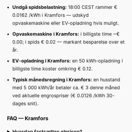
Undgå spidsbelastning:
18:00 CEST rammer €
0.0162 /kWh i Kramfors — udskyd
opvaskemaskine eller EV-opladning hvis muligt.
Opvaskemaskine i Kramfors:
i billigste time ~€
0.00; i spids € 0.02 — markant besparelse over et
år.
EV-opladning i Kramfors:
en 50 kWh-opladning i
billigste time koster omkring € 0.12.
Typisk månedsregning i Kramfors:
en husstand
med 5 000 kWh/år betaler ca. € 3 denne måned
ved aktuelle engrospriser (€ 0.0126 /kWh 30-
dages snit).
FAQ
—
Kramfors
Hvordan fastsættes elprisen?