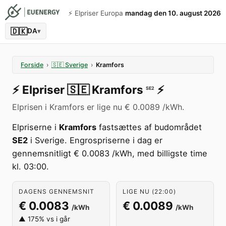
⚡️ Elpriser Europa
mandag den 10. august 2026
🇩🇰
DA
▾
Forside
›
🇸🇪
Sverige
›
Kramfors
⚡️
Elpriser
🇸🇪
Kramfors
⚡️
SE2
Elprisen i Kramfors er lige nu € 0.0089 /kWh.
Elpriserne i
Kramfors
fastsættes af budområdet
SE2
i Sverige. Engrospriserne i dag er
gennemsnitligt € 0.0083 /kWh, med billigste time
kl. 03:00.
DAGENS GENNEMSNIT
LIGE NU (22:00)
€ 0.0083
€ 0.0089
/kWh
/kWh
▲ 175% vs i går