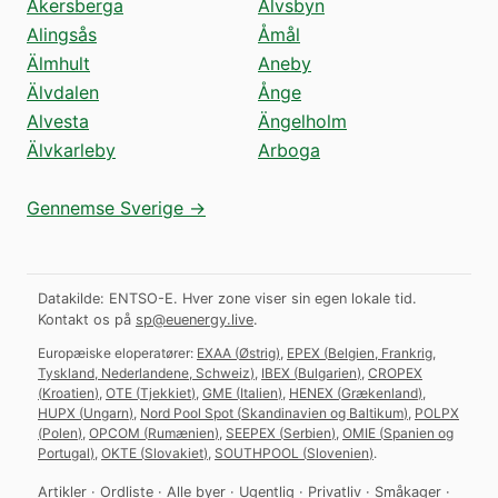
Åkersberga
Älvsbyn
Alingsås
Åmål
Älmhult
Aneby
Älvdalen
Ånge
Alvesta
Ängelholm
Älvkarleby
Arboga
Gennemse Sverige →
Datakilde: ENTSO-E. Hver zone viser sin egen lokale tid.
Kontakt os på
sp@euenergy.live
.
Europæiske eloperatører:
EXAA
(
Østrig
)
,
EPEX
(
Belgien, Frankrig,
Tyskland, Nederlandene, Schweiz
)
,
IBEX
(
Bulgarien
)
,
CROPEX
(
Kroatien
)
,
OTE
(
Tjekkiet
)
,
GME
(
Italien
)
,
HENEX
(
Grækenland
)
,
HUPX
(
Ungarn
)
,
Nord Pool Spot
(
Skandinavien og Baltikum
)
,
POLPX
(
Polen
)
,
OPCOM
(
Rumænien
)
,
SEEPEX
(
Serbien
)
,
OMIE
(
Spanien og
Portugal
)
,
OKTE
(
Slovakiet
)
,
SOUTHPOOL
(
Slovenien
)
.
Artikler
·
Ordliste
·
Alle byer
·
Ugentlig
·
Privatliv
·
Småkager
·