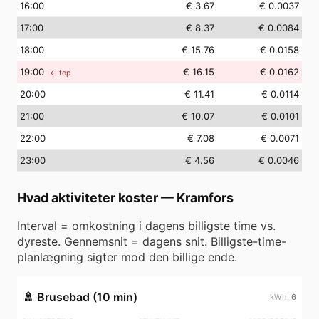
16
:00
€ 3.67
€ 0.0037
17
:00
€ 8.37
€ 0.0084
18
:00
€ 15.76
€ 0.0158
19
:00
€ 16.15
€ 0.0162
← top
20
:00
€ 11.41
€ 0.0114
21
:00
€ 10.07
€ 0.0101
22
:00
€ 7.08
€ 0.0071
23
:00
€ 4.56
€ 0.0046
Hvad aktiviteter koster
—
Kramfors
Interval = omkostning i dagens billigste time vs.
dyreste. Gennemsnit = dagens snit. Billigste-time-
planlægning sigter mod den billige ende.
🚿
Brusebad (10 min)
6