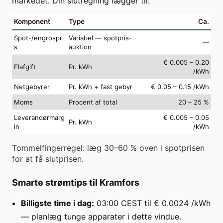
markedet. Din slutregning lægger til:
Komponent
Type
Ca.
Spot-/engrospri
Variabel — spotpris-
—
s
auktion
€ 0.005 – 0.20
Elafgift
Pr. kWh
/kWh
Netgebyrer
Pr. kWh + fast gebyr
€ 0.05 – 0.15 /kWh
Moms
Procent af total
20 – 25 %
Leverandørmarg
€ 0.005 – 0.05
Pr. kWh
in
/kWh
Tommelfingerregel: læg 30–60 % oven i spotprisen
for at få slutprisen.
Smarte strømtips til Kramfors
Billigste time i dag:
03:00 CEST til € 0.0024 /kWh
— planlæg tunge apparater i dette vindue.