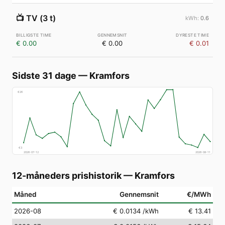
📺
TV (3 t)
0.6
€ 0.00
€ 0.00
€ 0.01
Sidste 31 dage
—
Kramfors
€
26
€
3
2026-07-12
2026-08-11
12-måneders prishistorik
—
Kramfors
Måned
Gennemsnit
€/MWh
2026-08
€ 0.0134
/kWh
€ 13.41