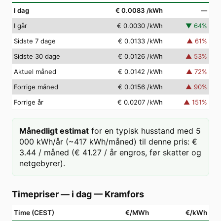
I dag
€ 0.0083
/kWh
—
I går
€ 0.0030
/kWh
▼
64
%
Sidste 7 dage
€ 0.0133
/kWh
▲
61
%
Sidste 30 dage
€ 0.0126
/kWh
▲
53
%
Aktuel måned
€ 0.0142
/kWh
▲
72
%
Forrige måned
€ 0.0156
/kWh
▲
90
%
Forrige år
€ 0.0207
/kWh
▲
151
%
Månedligt estimat
for en typisk husstand med 5
000 kWh/år (~417 kWh/måned) til denne pris: €
3.44 / måned (€ 41.27 / år engros, før skatter og
netgebyrer).
Timepriser — i dag
—
Kramfors
Time (CEST)
€/MWh
€/kWh