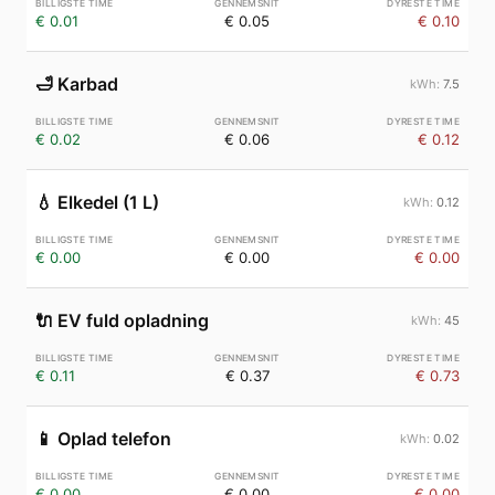
€ 0.01
€ 0.05
€ 0.10
🛁
Karbad
7.5
€ 0.02
€ 0.06
€ 0.12
💧
Elkedel (1 L)
0.12
€ 0.00
€ 0.00
€ 0.00
🔌
EV fuld opladning
45
€ 0.11
€ 0.37
€ 0.73
📱
Oplad telefon
0.02
€ 0.00
€ 0.00
€ 0.00