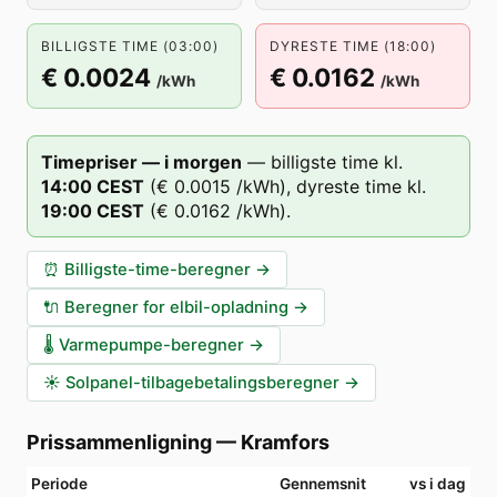
BILLIGSTE TIME (03:00)
DYRESTE TIME (18:00)
€ 0.0024
€ 0.0162
/kWh
/kWh
Timepriser — i morgen
—
billigste time kl.
14
:00
CEST
(
€ 0.0015
/kWh),
dyreste time kl.
19
:00
CEST
(
€ 0.0162
/kWh).
⏰
Billigste-time-beregner
→
🔌
Beregner for elbil-opladning
→
🌡️
Varmepumpe-beregner
→
☀️
Solpanel-tilbagebetalingsberegner
→
Prissammenligning
—
Kramfors
Periode
Gennemsnit
vs i dag