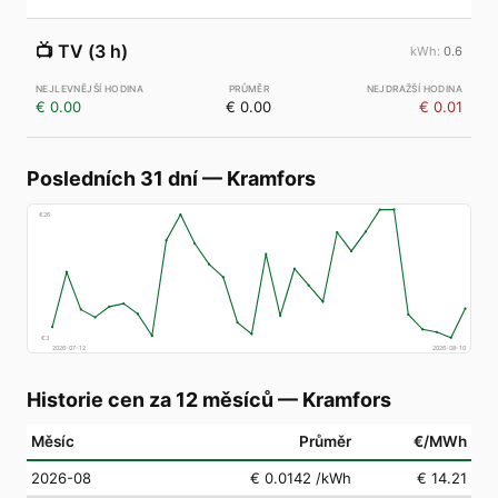
📺
TV (3 h)
0.6
€ 0.00
€ 0.00
€ 0.01
Posledních 31 dní
—
Kramfors
€
26
€
3
2026-07-12
2026-08-10
Historie cen za 12 měsíců
—
Kramfors
Měsíc
Průměr
€/MWh
2026-08
€ 0.0142
/kWh
€ 14.21