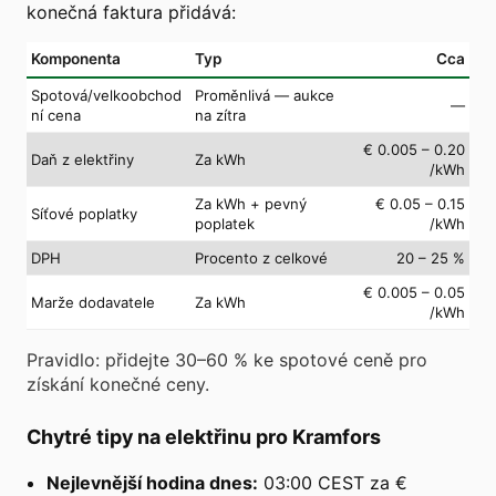
konečná faktura přidává:
Komponenta
Typ
Cca
Spotová/velkoobchod
Proměnlivá — aukce
—
ní cena
na zítra
€ 0.005 – 0.20
Daň z elektřiny
Za kWh
/kWh
Za kWh + pevný
€ 0.05 – 0.15
Síťové poplatky
poplatek
/kWh
DPH
Procento z celkové
20 – 25 %
€ 0.005 – 0.05
Marže dodavatele
Za kWh
/kWh
Pravidlo: přidejte 30–60 % ke spotové ceně pro
získání konečné ceny.
Chytré tipy na elektřinu pro Kramfors
Nejlevnější hodina dnes:
03:00 CEST za €