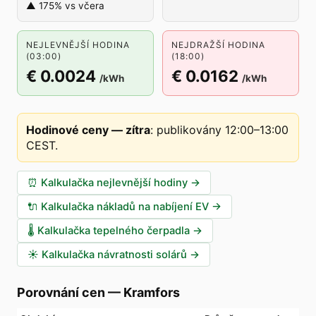
▲ 175% vs včera
NEJLEVNĚJŠÍ HODINA
NEJDRAŽŠÍ HODINA
(03:00)
(18:00)
€ 0.0024
€ 0.0162
/kWh
/kWh
Hodinové ceny — zítra
:
publikovány 12:00–13:00
CEST
.
⏰
Kalkulačka nejlevnější hodiny
→
🔌
Kalkulačka nákladů na nabíjení EV
→
🌡️
Kalkulačka tepelného čerpadla
→
☀️
Kalkulačka návratnosti solárů
→
Porovnání cen
—
Kramfors