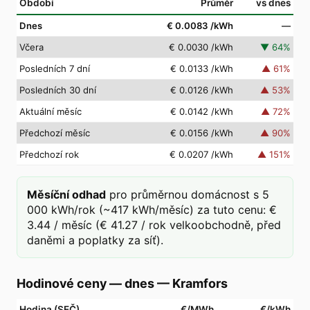
Období
Průměr
vs dnes
Dnes
€ 0.0083
/kWh
—
Včera
€ 0.0030
/kWh
▼
64
%
Posledních 7 dní
€ 0.0133
/kWh
▲
61
%
Posledních 30 dní
€ 0.0126
/kWh
▲
53
%
Aktuální měsíc
€ 0.0142
/kWh
▲
72
%
Předchozí měsíc
€ 0.0156
/kWh
▲
90
%
Předchozí rok
€ 0.0207
/kWh
▲
151
%
Měsíční odhad
pro průměrnou domácnost s 5
000 kWh/rok (~417 kWh/měsíc) za tuto cenu: €
3.44 / měsíc (€ 41.27 / rok velkoobchodně, před
daněmi a poplatky za síť).
Hodinové ceny — dnes
—
Kramfors
Hodina (SEČ)
€/MWh
€/kWh