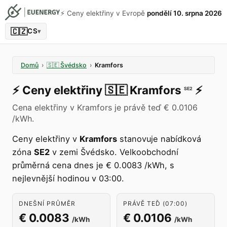
⚡️ Ceny elektřiny v Evropě
pondělí 10. srpna 2026
🇨🇿
CS
▾
Domů
›
🇸🇪
Švédsko
›
Kramfors
⚡️
Ceny elektřiny
🇸🇪
Kramfors
⚡️
SE2
Cena elektřiny v Kramfors je právě teď € 0.0106
/kWh.
Ceny elektřiny v
Kramfors
stanovuje nabídková
zóna
SE2
v zemi Švédsko. Velkoobchodní
průměrná cena dnes je € 0.0083 /kWh, s
nejlevnější hodinou v 03:00.
DNEŠNÍ PRŮMĚR
PRÁVĚ TEĎ (07:00)
€ 0.0083
€ 0.0106
/kWh
/kWh