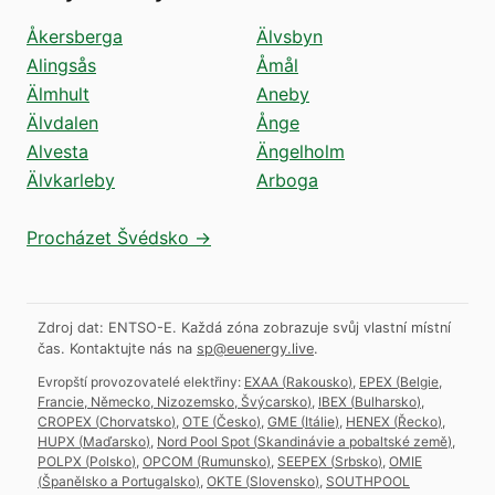
Åkersberga
Älvsbyn
Alingsås
Åmål
Älmhult
Aneby
Älvdalen
Ånge
Alvesta
Ängelholm
Älvkarleby
Arboga
Procházet Švédsko →
Zdroj dat: ENTSO-E. Každá zóna zobrazuje svůj vlastní místní
čas.
Kontaktujte nás na
sp@euenergy.live
.
Evropští provozovatelé elektřiny:
EXAA
(
Rakousko
)
,
EPEX
(
Belgie,
Francie, Německo, Nizozemsko, Švýcarsko
)
,
IBEX
(
Bulharsko
)
,
CROPEX
(
Chorvatsko
)
,
OTE
(
Česko
)
,
GME
(
Itálie
)
,
HENEX
(
Řecko
)
,
HUPX
(
Maďarsko
)
,
Nord Pool Spot
(
Skandinávie a pobaltské země
)
,
POLPX
(
Polsko
)
,
OPCOM
(
Rumunsko
)
,
SEEPEX
(
Srbsko
)
,
OMIE
(
Španělsko a Portugalsko
)
,
OKTE
(
Slovensko
)
,
SOUTHPOOL