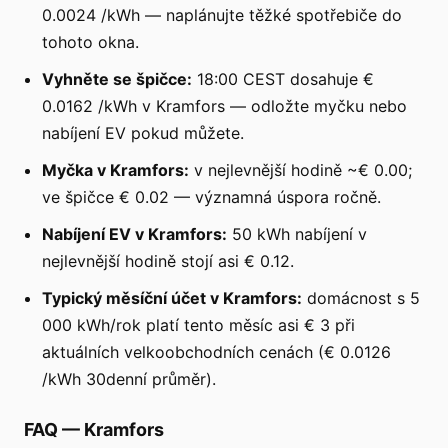
0.0024 /kWh — naplánujte těžké spotřebiče do
tohoto okna.
Vyhněte se špičce:
18:00 CEST dosahuje €
0.0162 /kWh v Kramfors — odložte myčku nebo
nabíjení EV pokud můžete.
Myčka v Kramfors:
v nejlevnější hodině ~€ 0.00;
ve špičce € 0.02 — významná úspora ročně.
Nabíjení EV v Kramfors:
50 kWh nabíjení v
nejlevnější hodině stojí asi € 0.12.
Typický měsíční účet v Kramfors:
domácnost s 5
000 kWh/rok platí tento měsíc asi € 3 při
aktuálních velkoobchodních cenách (€ 0.0126
/kWh 30denní průměr).
FAQ
—
Kramfors