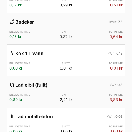
0,12 kr
0,29 kr
0,51 kr
🛁
Badekar
7.5
0,15 kr
0,37 kr
0,64 kr
💧
Kok 1 L vann
0.12
0,00 kr
0,01 kr
0,01 kr
🔌
Lad elbil (fullt)
45
0,89 kr
2,21 kr
3,83 kr
📱
Lad mobiltelefon
0.02
0,00 kr
0,00 kr
0,00 kr