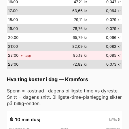
16
:00
47,21 kr
0,047 kr
17
:00
63,66 kr
0,064 kr
18
:00
79,11 kr
0,079 kr
19
:00
78,76 kr
0,079 kr
20
:00
65,79 kr
0,066 kr
21
:00
82,09 kr
0,082 kr
22
:00
85,18 kr
0,085 kr
← topp
23
:00
72,82 kr
0,073 kr
Hva ting koster i dag
—
Kramfors
Spenn = kostnad i dagens billigste time vs dyreste.
Snitt = dagens snitt. Billigste-time-planlegging sikter
på billig-enden.
🚿
10 min dusj
6