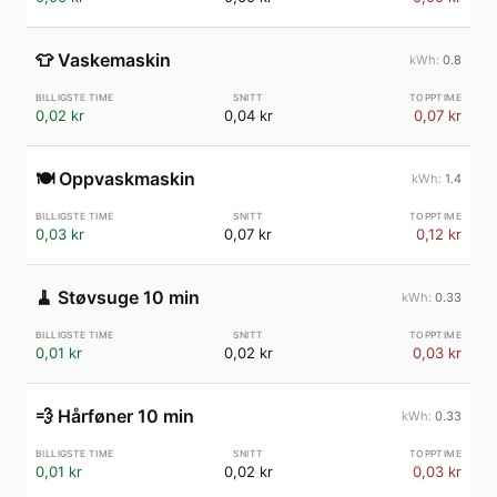
👕
Vaskemaskin
0.8
0,02 kr
0,04 kr
0,07 kr
🍽️
Oppvaskmaskin
1.4
0,03 kr
0,07 kr
0,12 kr
🧹
Støvsuge 10 min
0.33
0,01 kr
0,02 kr
0,03 kr
💨
Hårføner 10 min
0.33
0,01 kr
0,02 kr
0,03 kr