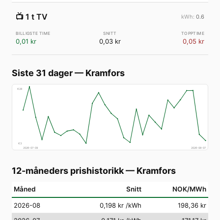
📺
1 t TV
0.6
0,01 kr
0,03 kr
0,05 kr
Siste 31 dager
—
Kramfors
€
28
€
3
2026-07-09
2026-08-07
12-måneders prishistorikk
—
Kramfors
Måned
Snitt
NOK/MWh
2026-08
0,198 kr
/kWh
198,36 kr