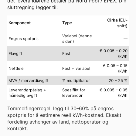
det leverandørene betaler på Nord Pool / EPEX. Din
sluttregning legger til:
Cirka (EU-
Komponent
Type
snitt)
Variabel (denne
Engros spotpris
—
siden)
€ 0.005 – 0.20
Elavgift
Fast
/kWh
€ 0.05 – 0.15
Nettleie
Fast + variabel
/kWh
MVA / merverdiavgift
% multiplikator
20 – 25 %
Leverandørpåslag +
Spesifikt for
€ 0.005 – 0.05
månedlig avgift
leverandør
/kWh
Tommelfingerregel: legg til 30–60% på engros
spotpris for å estimere reell kWh-kostnad. Eksakt
fordeling avhenger av land, nettoperatør og
kontrakt.