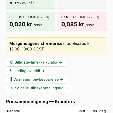
▼ 37% vs i går
BILLIGSTE TIME (02:00)
DYRESTE TIME (22:00)
0,020 kr
0,085 kr
/kWh
/kWh
Morgendagens strømpriser
:
publiseres kl.
12:00–13:00 CEST
.
⏰
Billigste-time-kalkulator
→
🔌
Lading av elbil
→
🌡️
Varmepumpe-besparelse
→
☀️
Solcelle-tilbakebetalingstid
→
Prissammenligning
—
Kramfors
Periode
Snitt
vs i dag