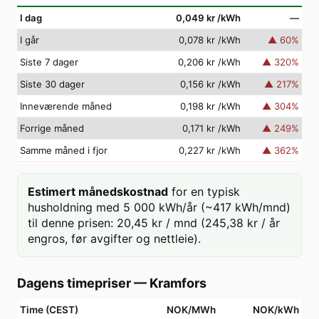
I dag
0,049 kr
/kWh
—
I går
0,078 kr
/kWh
▲
60
%
Siste 7 dager
0,206 kr
/kWh
▲
320
%
Siste 30 dager
0,156 kr
/kWh
▲
217
%
Inneværende måned
0,198 kr
/kWh
▲
304
%
Forrige måned
0,171 kr
/kWh
▲
249
%
Samme måned i fjor
0,227 kr
/kWh
▲
362
%
Estimert månedskostnad
for en typisk
husholdning med 5 000 kWh/år (~417 kWh/mnd)
til denne prisen: 20,45 kr / mnd (245,38 kr / år
engros, før avgifter og nettleie).
Dagens timepriser
—
Kramfors
Time (CEST)
NOK/MWh
NOK/kWh