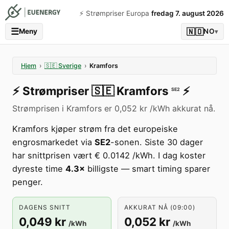
⚡️ Strømpriser Europa
fredag 7. august 2026
☰
🇳🇴
Meny
NO
▾
Hjem
›
🇸🇪
Sverige
›
Kramfors
⚡️
Strømpriser
🇸🇪
Kramfors
⚡️
SE2
Strømprisen i Kramfors er 0,052 kr /kWh akkurat nå.
Kramfors kjøper strøm fra det europeiske
engrosmarkedet via
SE2
-sonen. Siste 30 dager
har snittprisen vært € 0.0142 /kWh. I dag koster
dyreste time
4.3×
billigste — smart timing sparer
penger.
DAGENS SNITT
AKKURAT NÅ (09:00)
0,049 kr
0,052 kr
/kWh
/kWh