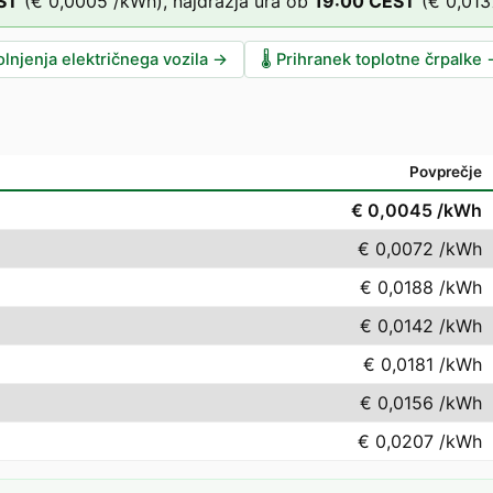
ST
(
€ 0,0005
/kWh),
najdražja ura ob
19
:00
CEST
(
€ 0,013
lnjenja električnega vozila
→
🌡️
Prihranek toplotne črpalke
Povprečje
€ 0,0045
/kWh
€ 0,0072
/kWh
€ 0,0188
/kWh
€ 0,0142
/kWh
€ 0,0181
/kWh
€ 0,0156
/kWh
€ 0,0207
/kWh