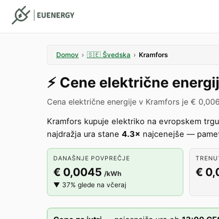
Domov
›
🇸🇪
Švedska
›
Kramfors
⚡️
Cene električne energi
Cena električne energije v Kramfors je € 0,00
Kramfors kupuje elektriko na evropskem trg
najdražja ura stane
4.3×
najcenejše — pametn
DANAŠNJE POVPREČJE
TRENUT
€ 0,0045
€ 0
/kWh
▼ 37% glede na včeraj