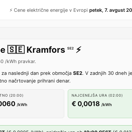
⚡️ Cene električne energije v Evropi
petek, 7. avgust 2
je
🇸🇪
Kramfors
⚡️
SE2
60 /kWh pravkar.
u za naslednji dan prek območja
SE2
. V zadnjih 30 dneh 
o načrtovanje prihrani denar.
NO (20:00)
NAJCENEJŠA URA (02:00)
,0060
€ 0,0018
/kWh
/kWh