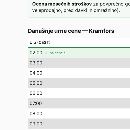
Ocena mesečnih stroškov
za povprečno gos
veleprodajno, pred davki in omrežnino).
Današnje urne cene
—
Kramfors
Ura (CEST)
02
:00
← najcenejši
03
:00
04
:00
05
:00
06
:00
07
:00
08
:00
09
:00