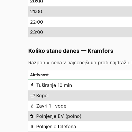
20
:00
21
:00
22
:00
23
:00
Koliko stane danes
—
Kramfors
Razpon = cena v najcenejši uri proti najdražji.
Aktivnost
🚿
Tuširanje 10 min
🛁
Kopel
💧
Zavri 1 l vode
🔌
Polnjenje EV (polno)
📱
Polnjenje telefona