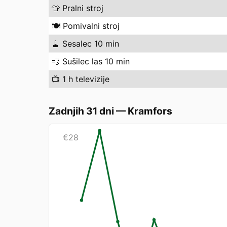
👕
Pralni stroj
🍽️
Pomivalni stroj
🧹
Sesalec 10 min
💨
Sušilec las 10 min
📺
1 h televizije
Zadnjih 31 dni
—
Kramfors
€
28