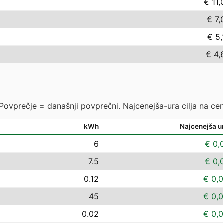
€ 11,
€ 7,
€ 5,
€ 4,
 Povprečje = današnji povprečni. Najcenejša-ura cilja na cen
kWh
Najcenejša u
6
€ 0,
7.5
€ 0,
0.12
€ 0,
45
€ 0,
0.02
€ 0,