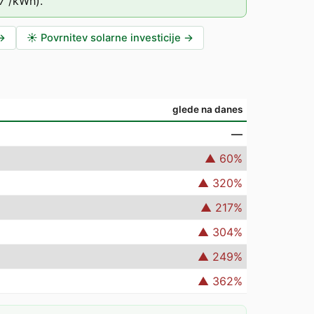
7
/kWh).
→
☀️
Povrnitev solarne investicije
→
glede na danes
—
▲
60
%
▲
320
%
▲
217
%
▲
304
%
▲
249
%
▲
362
%