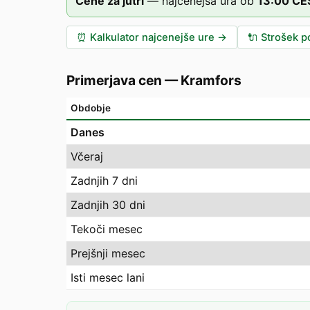
Cene za jutri
—
najcenejša ura ob
13
:00
CE
⏰
Kalkulator najcenejše ure
→
🔌
Strošek po
Primerjava cen
—
Kramfors
Obdobje
Danes
Včeraj
Zadnjih 7 dni
Zadnjih 30 dni
Tekoči mesec
Prejšnji mesec
Isti mesec lani