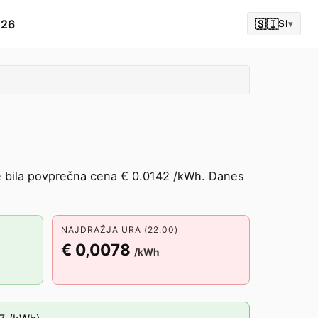
026
🇸🇮
SI
▾
je bila povprečna cena € 0.0142 /kWh. Danes
NAJDRAŽJA URA (22:00)
€ 0,0078
/kWh