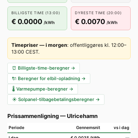
BILLIGSTE TIME (13:00)
DYRESTE TIME (20:00)
€ 0.0000
€ 0.0070
/kWh
/kWh
Timepriser — i morgen
:
offentliggøres kl. 12:00–
13:00 CEST
.
⏰
Billigste-time-beregner
→
🔌
Beregner for elbil-opladning
→
🌡️
Varmepumpe-beregner
→
☀️
Solpanel-tilbagebetalingsberegner
→
Prissammenligning
—
Ulricehamn
Periode
Gennemsnit
vs i dag
I dag
€ 0.0035
/kWh
—