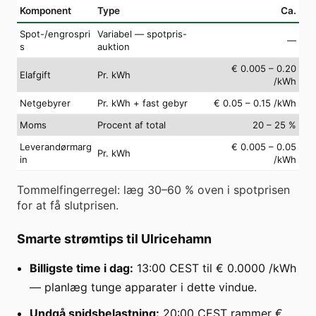
Komponent
Type
Ca.
Spot-/engrospri
Variabel — spotpris-
—
s
auktion
€ 0.005 – 0.20
Elafgift
Pr. kWh
/kWh
Netgebyrer
Pr. kWh + fast gebyr
€ 0.05 – 0.15 /kWh
Moms
Procent af total
20 – 25 %
Leverandørmarg
€ 0.005 – 0.05
Pr. kWh
in
/kWh
Tommelfingerregel: læg 30–60 % oven i spotprisen
for at få slutprisen.
Smarte strømtips til Ulricehamn
Billigste time i dag:
13:00 CEST til € 0.0000 /kWh
— planlæg tunge apparater i dette vindue.
Undgå spidsbelastning:
20:00 CEST rammer €