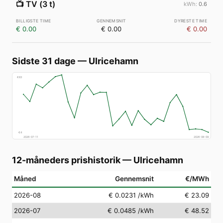
📺
TV (3 t)
0.6
€ 0.00
€ 0.00
€ 0.00
Sidste 31 dage
—
Ulricehamn
€
83
€
4
2026-07-11
2026-08-09
12-måneders prishistorik
—
Ulricehamn
Måned
Gennemsnit
€/MWh
2026-08
€ 0.0231
/kWh
€ 23.09
2026-07
€ 0.0485
/kWh
€ 48.52