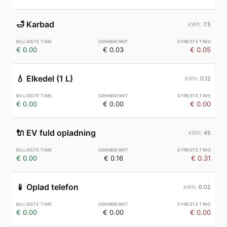
🛁
Karbad
7.5
€ 0.00
€ 0.03
€ 0.05
💧
Elkedel (1 L)
0.12
€ 0.00
€ 0.00
€ 0.00
🔌
EV fuld opladning
45
€ 0.00
€ 0.16
€ 0.31
📱
Oplad telefon
0.02
€ 0.00
€ 0.00
€ 0.00