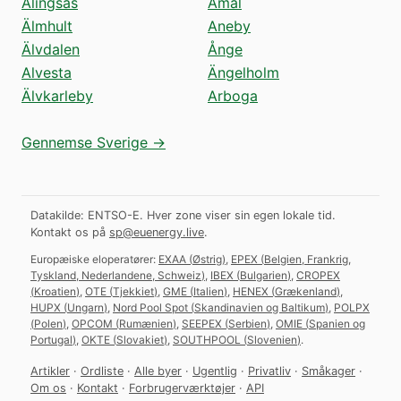
Alingsås
Åmål
Älmhult
Aneby
Älvdalen
Ånge
Alvesta
Ängelholm
Älvkarleby
Arboga
Gennemse Sverige →
Datakilde: ENTSO-E. Hver zone viser sin egen lokale tid.
Kontakt os på
sp@euenergy.live
.
Europæiske eloperatører:
EXAA
(
Østrig
)
,
EPEX
(
Belgien, Frankrig,
Tyskland, Nederlandene, Schweiz
)
,
IBEX
(
Bulgarien
)
,
CROPEX
(
Kroatien
)
,
OTE
(
Tjekkiet
)
,
GME
(
Italien
)
,
HENEX
(
Grækenland
)
,
HUPX
(
Ungarn
)
,
Nord Pool Spot
(
Skandinavien og Baltikum
)
,
POLPX
(
Polen
)
,
OPCOM
(
Rumænien
)
,
SEEPEX
(
Serbien
)
,
OMIE
(
Spanien og
Portugal
)
,
OKTE
(
Slovakiet
)
,
SOUTHPOOL
(
Slovenien
)
.
Artikler
·
Ordliste
·
Alle byer
·
Ugentlig
·
Privatliv
·
Småkager
·
Om os
·
Kontakt
·
Forbrugerværktøjer
·
API