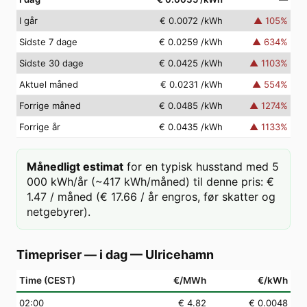
I går
€ 0.0072
/kWh
▲
105
%
Sidste 7 dage
€ 0.0259
/kWh
▲
634
%
Sidste 30 dage
€ 0.0425
/kWh
▲
1103
%
Aktuel måned
€ 0.0231
/kWh
▲
554
%
Forrige måned
€ 0.0485
/kWh
▲
1274
%
Forrige år
€ 0.0435
/kWh
▲
1133
%
Månedligt estimat
for en typisk husstand med 5
000 kWh/år (~417 kWh/måned) til denne pris: €
1.47 / måned (€ 17.66 / år engros, før skatter og
netgebyrer).
Timepriser — i dag
—
Ulricehamn
Time (CEST)
€/MWh
€/kWh
02
:00
€ 4.82
€ 0.0048