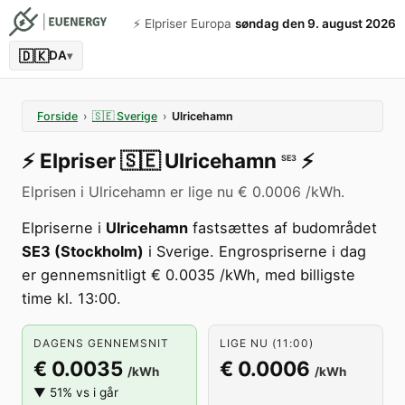
⚡️ Elpriser Europa
søndag den 9. august 2026
🇩🇰
DA
▾
Forside
›
🇸🇪
Sverige
›
Ulricehamn
⚡️
Elpriser
🇸🇪
Ulricehamn
⚡️
SE3
Elprisen i Ulricehamn er lige nu € 0.0006 /kWh.
Elpriserne i
Ulricehamn
fastsættes af budområdet
SE3 (Stockholm)
i Sverige. Engrospriserne i dag
er gennemsnitligt € 0.0035 /kWh, med billigste
time kl. 13:00.
DAGENS GENNEMSNIT
LIGE NU (11:00)
€ 0.0035
€ 0.0006
/kWh
/kWh
▼ 51% vs i går