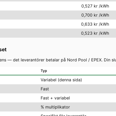
0,527 kr
/kWh
0,700 kr
/kWh
0,633 kr
/kWh
0,523 kr
/kWh
set
s — det leverantörer betalar på Nord Pool / EPEX. Din slutf
Typ
Variabel (denna sida)
Fast
Fast + variabel
% multiplikator