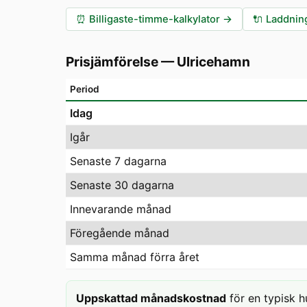
⏰
Billigaste-timme-kalkylator
→
🔌
Laddning
Prisjämförelse
—
Ulricehamn
Period
Idag
Igår
Senaste 7 dagarna
Senaste 30 dagarna
Innevarande månad
Föregående månad
Samma månad förra året
Uppskattad månadskostnad
för en typisk h