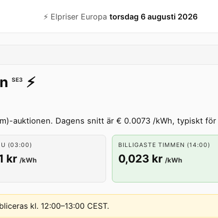
⚡️ Elpriser Europa
torsdag 6 augusti 2026
mn
⚡️
SE3
m)-auktionen. Dagens snitt är € 0.0073 /kWh, typiskt för 
U (03:00)
BILLIGASTE TIMMEN (14:00)
1 kr
0,023 kr
/kWh
/kWh
bliceras kl. 12:00–13:00 CEST
.