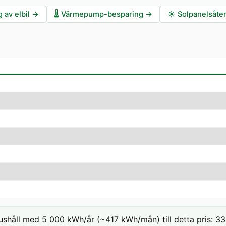
 av elbil
→
🌡️
Värmepump-besparing
→
☀️
Solpanelsåte
ushåll med 5 000 kWh/år (~417 kWh/mån) till detta pris: 33,