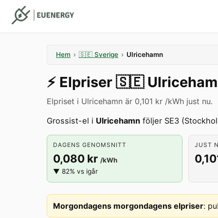
Hem
›
🇸🇪
Sverige
›
Ulricehamn
⚡️
Elpriser
🇸🇪
Ulriceha
Elpriset i Ulricehamn är 0,101 kr /kWh just nu.
Grossist-el i
Ulricehamn
följer SE3 (Stockhol
DAGENS GENOMSNITT
JUST N
0,080 kr
0,10
/kWh
▼ 82% vs igår
Morgondagens morgondagens elpriser
:
pu