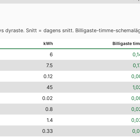
 dyraste. Snitt = dagens snitt. Billigaste-timme-schemaläg
kWh
Billigaste ti
6
0,1
7.5
0,1
0.12
0,0
45
1,0
0.02
0,0
0.8
0,0
1.4
0,0
0.33
0,0