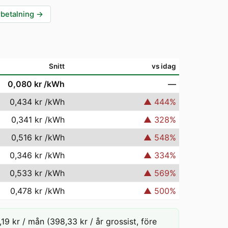
rbetalning
→
Snitt
vs idag
0,080 kr
/kWh
—
0,434 kr
/kWh
▲
444
%
0,341 kr
/kWh
▲
328
%
0,516 kr
/kWh
▲
548
%
0,346 kr
/kWh
▲
334
%
0,533 kr
/kWh
▲
569
%
0,478 kr
/kWh
▲
500
%
19 kr / mån (398,33 kr / år grossist, före