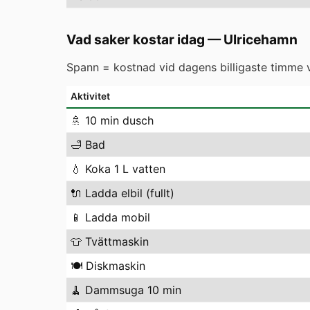
Vad saker kostar idag
—
Ulricehamn
Spann = kostnad vid dagens billigaste timme vs
Aktivitet
🚿
10 min dusch
🛁
Bad
💧
Koka 1 L vatten
🔌
Ladda elbil (fullt)
📱
Ladda mobil
👕
Tvättmaskin
🍽️
Diskmaskin
🧹
Dammsuga 10 min