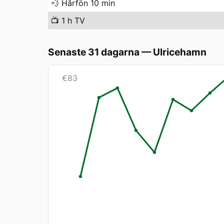
💨
Hårfön 10 min
📺
1 h TV
Senaste 31 dagarna
—
Ulricehamn
€
83