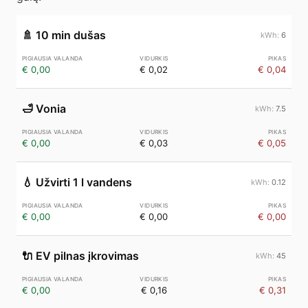
🚿
10 min dušas
6
€ 0,00
€ 0,02
€ 0,04
🛁
Vonia
7.5
€ 0,00
€ 0,03
€ 0,05
💧
Užvirti 1 l vandens
0.12
€ 0,00
€ 0,00
€ 0,00
🔌
EV pilnas įkrovimas
45
€ 0,00
€ 0,16
€ 0,31