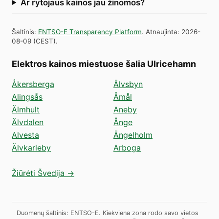
Ar rytojaus kainos jau žinomos?
Šaltinis
:
ENTSO-E Transparency Platform
.
Atnaujinta
:
2026-
08-09
(
CEST
).
Elektros kainos miestuose šalia Ulricehamn
Åkersberga
Älvsbyn
Alingsås
Åmål
Älmhult
Aneby
Älvdalen
Ånge
Alvesta
Ängelholm
Älvkarleby
Arboga
Žiūrėti Švedija →
Duomenų šaltinis: ENTSO-E. Kiekviena zona rodo savo vietos