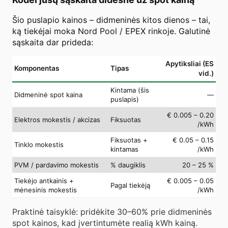
Šio puslapio kainos – didmeninės kitos dienos – tai,
ką tiekėjai moka Nord Pool / EPEX rinkoje. Galutinė
sąskaita dar prideda:
Apytiksliai (ES
Komponentas
Tipas
vid.)
Kintama (šis
Didmeninė spot kaina
—
puslapis)
€ 0.005 – 0.20
Elektros mokestis / akcizas
Fiksuotas
/kWh
Fiksuotas +
€ 0.05 – 0.15
Tinklo mokestis
kintamas
/kWh
PVM / pardavimo mokestis
% daugiklis
20 – 25 %
Tiekėjo antkainis +
€ 0.005 – 0.05
Pagal tiekėją
mėnesinis mokestis
/kWh
Praktinė taisyklė: pridėkite 30–60% prie didmeninės
spot kainos, kad įvertintumėte realią kWh kainą.