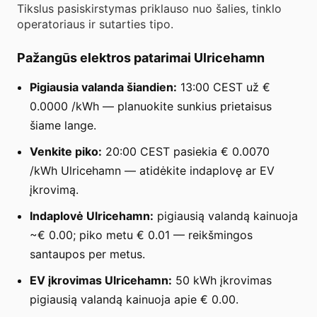
Tikslus pasiskirstymas priklauso nuo šalies, tinklo
operatoriaus ir sutarties tipo.
Pažangūs elektros patarimai Ulricehamn
Pigiausia valanda šiandien:
13:00 CEST už €
0.0000 /kWh — planuokite sunkius prietaisus
šiame lange.
Venkite piko:
20:00 CEST pasiekia € 0.0070
/kWh Ulricehamn — atidėkite indaplovę ar EV
įkrovimą.
Indaplovė Ulricehamn:
pigiausią valandą kainuoja
~€ 0.00; piko metu € 0.01 — reikšmingos
santaupos per metus.
EV įkrovimas Ulricehamn:
50 kWh įkrovimas
pigiausią valandą kainuoja apie € 0.00.