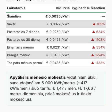
Laikotarpis
Vidurkis
lyginant su šiandien
Šiandien
€ 0,0035
/kWh
—
Vakar
€ 0,0072
/kWh
▲
105
%
Pastarosios 7 dienos
€ 0,0259
/kWh
▲
634
%
Pastarosios 30 dienų
€ 0,0425
/kWh
▲
1103
%
Einamasis mėnuo
€ 0,0231
/kWh
▲
554
%
Praėjęs mėnuo
€ 0,0485
/kWh
▲
1274
%
Tas pats mėnuo pernai
€ 0,0435
/kWh
▲
1133
%
Apytikslis mėnesio mokestis
vidutiniam ūkiui,
sunaudojančiam 5 000 kWh/metus (~417
kWh/mėn.) šiuo tarifu: € 1,47 / mėn. (€ 17,66 /
metus didmeniniu, prieš mokesčius ir tinklo
mokesčius).