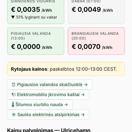
ŠIANDIENOS VIDURKIS
DABAR (07:00)
€ 0,0035
€ 0,0049
/kWh
/kWh
▼ 51% lyginant su vakar
PIGIAUSIA VALANDA
BRANGIAUSIA VALANDA
(13:00)
(20:00)
€ 0,0000
€ 0,0070
/kWh
/kWh
Rytojaus kainos
:
paskelbtos 12:00–13:00 CEST
.
⏰
Pigiausios valandos skaičiuoklė
→
🔌
Elektromobilio įkrovimo kaštai
→
🌡️
Šilumos siurblio nauda
→
☀️
Saulės elektrinės atsipirkimas
→
Kainų palyginimas
—
Ulricehamn