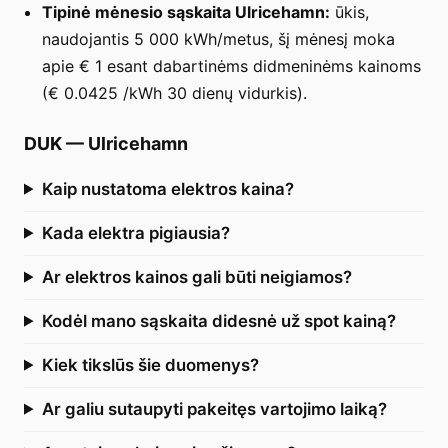
Tipinė mėnesio sąskaita Ulricehamn:
ūkis,
naudojantis 5 000 kWh/metus, šį mėnesį moka
apie € 1 esant dabartinėms didmeninėms kainoms
(€ 0.0425 /kWh 30 dienų vidurkis).
DUK
—
Ulricehamn
Kaip nustatoma elektros kaina?
Kada elektra pigiausia?
Ar elektros kainos gali būti neigiamos?
Kodėl mano sąskaita didesnė už spot kainą?
Kiek tikslūs šie duomenys?
Ar galiu sutaupyti pakeitęs vartojimo laiką?