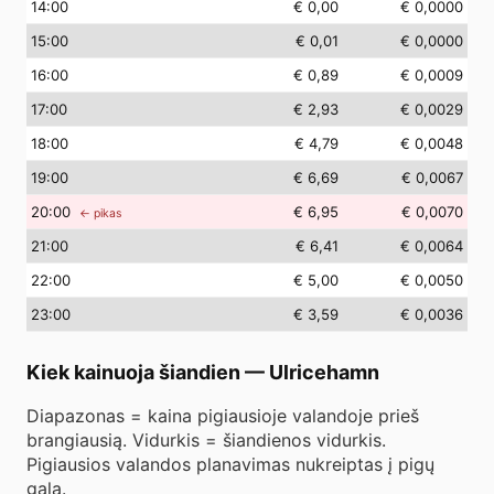
14
:00
€ 0,00
€ 0,0000
15
:00
€ 0,01
€ 0,0000
16
:00
€ 0,89
€ 0,0009
17
:00
€ 2,93
€ 0,0029
18
:00
€ 4,79
€ 0,0048
19
:00
€ 6,69
€ 0,0067
20
:00
€ 6,95
€ 0,0070
← pikas
21
:00
€ 6,41
€ 0,0064
22
:00
€ 5,00
€ 0,0050
23
:00
€ 3,59
€ 0,0036
Kiek kainuoja šiandien
—
Ulricehamn
Diapazonas = kaina pigiausioje valandoje prieš
brangiausią. Vidurkis = šiandienos vidurkis.
Pigiausios valandos planavimas nukreiptas į pigų
galą.