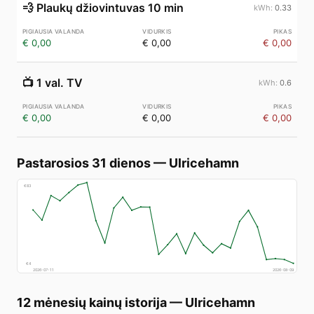
💨
Plaukų džiovintuvas 10 min
0.33
€ 0,00
€ 0,00
€ 0,00
📺
1 val. TV
0.6
€ 0,00
€ 0,00
€ 0,00
Pastarosios 31 dienos
—
Ulricehamn
€
83
€
4
2026-07-11
2026-08-09
12 mėnesių kainų istorija
—
Ulricehamn