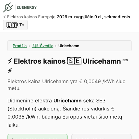
⚡️ Elektros kainos Europoje
2026 m. rugpjūčio 9 d., sekmadienis
🇱🇹
LT
▾
Pradžia
›
🇸🇪
Švedija
›
Ulricehamn
⚡️
Elektros kainos
🇸🇪
Ulricehamn
SE3
⚡️
Elektros kaina Ulricehamn yra € 0,0049 /kWh šiuo
metu.
Didmeninė elektra
Ulricehamn
seka SE3
(Stockholm) aukcioną. Šiandienos vidurkis €
0.0035 /kWh, būdinga Europos vietai šiuo metų
laiku.