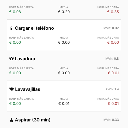
€ 0.08
€ 0.20
€ 0.35
📱
Cargar el teléfono
0.02
€ 0.00
€ 0.00
€ 0.00
👕
Lavadora
0.8
€ 0.00
€ 0.00
€ 0.01
🍽️
Lavavajillas
1.4
€ 0.00
€ 0.01
€ 0.01
🧹
Aspirar (30 min)
0.33