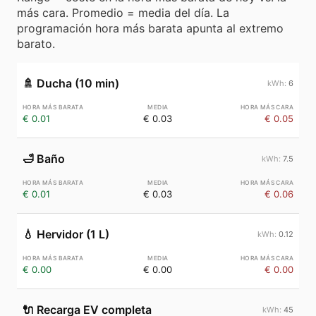
más cara. Promedio = media del día. La
programación hora más barata apunta al extremo
barato.
🚿
Ducha (10 min)
6
€ 0.01
€ 0.03
€ 0.05
🛁
Baño
7.5
€ 0.01
€ 0.03
€ 0.06
💧
Hervidor (1 L)
0.12
€ 0.00
€ 0.00
€ 0.00
🔌
Recarga EV completa
45