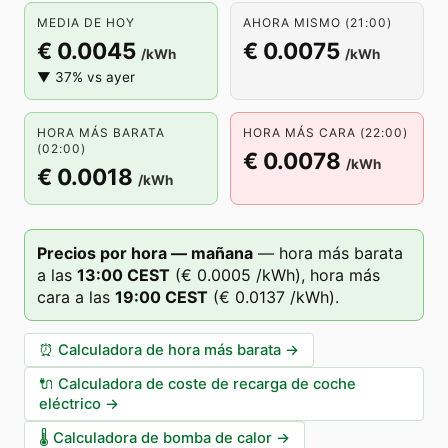
MEDIA DE HOY
AHORA MISMO (21:00)
€ 0.0045
€ 0.0075
/kWh
/kWh
▼ 37% vs ayer
HORA MÁS BARATA
HORA MÁS CARA (22:00)
(02:00)
€ 0.0078
/kWh
€ 0.0018
/kWh
Precios por hora — mañana
—
hora más barata
a las
13
:00
CEST
(
€ 0.0005
/kWh),
hora más
cara a las
19
:00
CEST
(
€ 0.0137
/kWh).
⏰
Calculadora de hora más barata
→
🔌
Calculadora de coste de recarga de coche
eléctrico
→
🌡️
Calculadora de bomba de calor
→