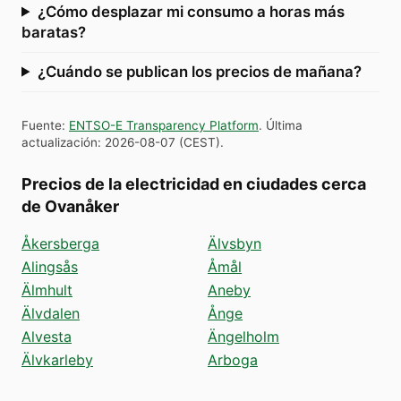
¿Cómo desplazar mi consumo a horas más
baratas?
¿Cuándo se publican los precios de mañana?
Fuente
:
ENTSO-E Transparency Platform
.
Última
actualización
:
2026-08-07
(
CEST
).
Precios de la electricidad en ciudades cerca
de Ovanåker
Åkersberga
Älvsbyn
Alingsås
Åmål
Älmhult
Aneby
Älvdalen
Ånge
Alvesta
Ängelholm
Älvkarleby
Arboga