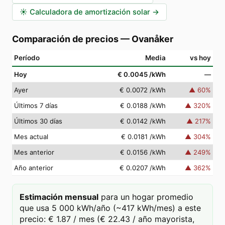
☀️
Calculadora de amortización solar
→
Comparación de precios
—
Ovanåker
Período
Media
vs hoy
Hoy
€ 0.0045
/kWh
—
Ayer
€ 0.0072
/kWh
▲
60
%
Últimos 7 días
€ 0.0188
/kWh
▲
320
%
Últimos 30 días
€ 0.0142
/kWh
▲
217
%
Mes actual
€ 0.0181
/kWh
▲
304
%
Mes anterior
€ 0.0156
/kWh
▲
249
%
Año anterior
€ 0.0207
/kWh
▲
362
%
Estimación mensual
para un hogar promedio
que usa 5 000 kWh/año (~417 kWh/mes) a este
precio: € 1.87 / mes (€ 22.43 / año mayorista,