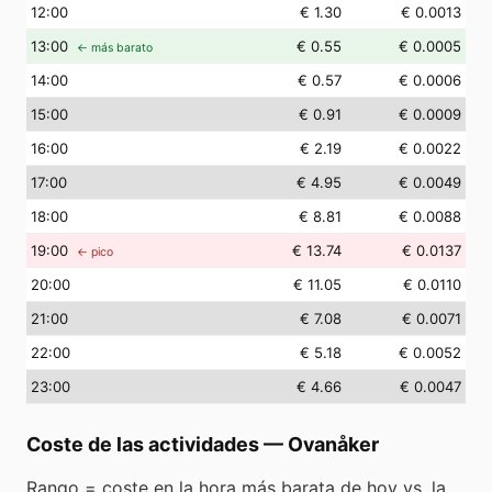
12
:00
€ 1.30
€ 0.0013
13
:00
€ 0.55
€ 0.0005
← más barato
14
:00
€ 0.57
€ 0.0006
15
:00
€ 0.91
€ 0.0009
16
:00
€ 2.19
€ 0.0022
17
:00
€ 4.95
€ 0.0049
18
:00
€ 8.81
€ 0.0088
19
:00
€ 13.74
€ 0.0137
← pico
20
:00
€ 11.05
€ 0.0110
21
:00
€ 7.08
€ 0.0071
22
:00
€ 5.18
€ 0.0052
23
:00
€ 4.66
€ 0.0047
Coste de las actividades
—
Ovanåker
Rango = coste en la hora más barata de hoy vs. la