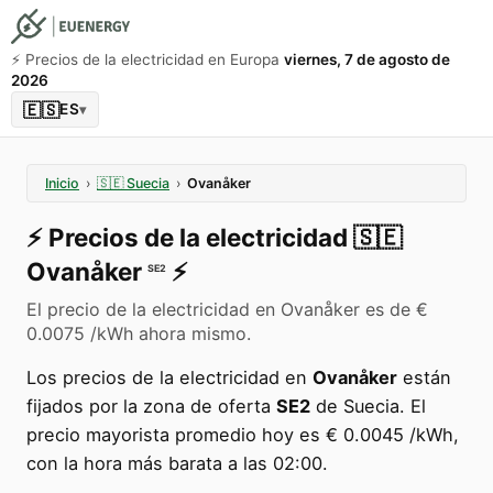
⚡️ Precios de la electricidad en Europa
viernes, 7 de agosto de
2026
🇪🇸
ES
▾
Inicio
›
🇸🇪
Suecia
›
Ovanåker
⚡️
Precios de la electricidad
🇸🇪
Ovanåker
⚡️
SE2
El precio de la electricidad en Ovanåker es de €
0.0075 /kWh ahora mismo.
Los precios de la electricidad en
Ovanåker
están
fijados por la zona de oferta
SE2
de Suecia. El
precio mayorista promedio hoy es € 0.0045 /kWh,
con la hora más barata a las 02:00.