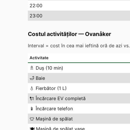
22
:00
23
:00
Costul activităților
—
Ovanåker
Interval = cost în cea mai ieftină oră de azi v
Activitate
🚿
Duș (10 min)
🛁
Baie
💧
Fierbător (1 L)
🔌
Încărcare EV completă
📱
Încărcare telefon
👕
Mașină de spălat
🍽️
Mașină de spălat vase