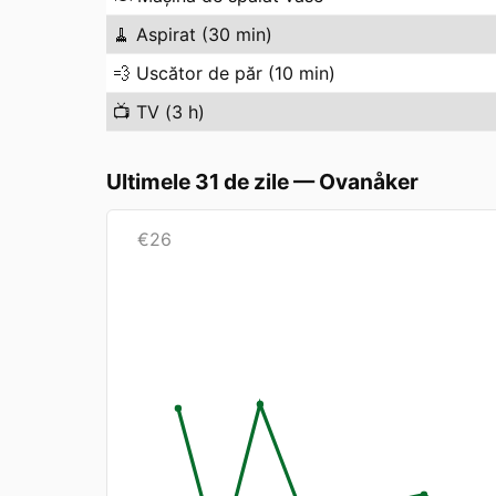
🧹
Aspirat (30 min)
💨
Uscător de păr (10 min)
📺
TV (3 h)
Ultimele 31 de zile
—
Ovanåker
€
26