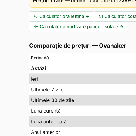
Prețuri orare — mâine
:
publicate la 12:00–
⏰
Calculator oră ieftină
→
🔌
Calculator cos
☀️
Calculator amortizare panouri solare
→
Comparație de prețuri
—
Ovanåker
Perioadă
Astăzi
Ieri
Ultimele 7 zile
Ultimele 30 de zile
Luna curentă
Luna anterioară
Anul anterior