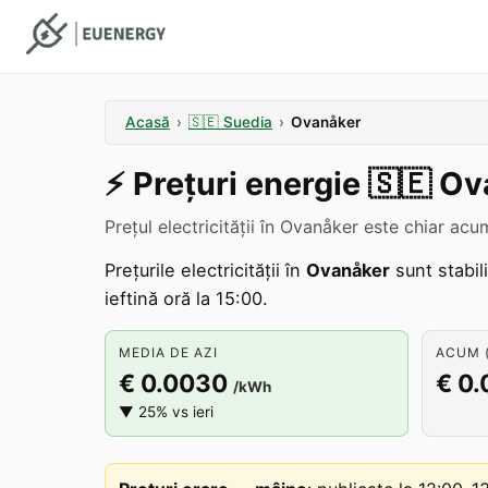
Acasă
›
🇸🇪
Suedia
›
Ovanåker
⚡️
Prețuri energie
🇸🇪
Ov
Prețul electricității în Ovanåker este chiar a
Prețurile electricității în
Ovanåker
sunt stabil
ieftină oră la 15:00.
MEDIA DE AZI
ACUM (
€ 0.0030
€ 0
/kWh
▼ 25% vs ieri