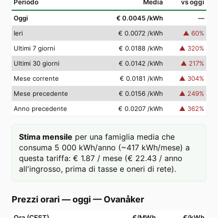
Periodo
Media
vs oggi
Oggi
€ 0.0045
/kWh
—
Ieri
€ 0.0072
/kWh
▲
60
%
Ultimi 7 giorni
€ 0.0188
/kWh
▲
320
%
Ultimi 30 giorni
€ 0.0142
/kWh
▲
217
%
Mese corrente
€ 0.0181
/kWh
▲
304
%
Mese precedente
€ 0.0156
/kWh
▲
249
%
Anno precedente
€ 0.0207
/kWh
▲
362
%
Stima mensile
per una famiglia media che
consuma 5 000 kWh/anno (~417 kWh/mese) a
questa tariffa: € 1.87 / mese (€ 22.43 / anno
all'ingrosso, prima di tasse e oneri di rete).
Prezzi orari — oggi
—
Ovanåker
Ora (CEST)
€/MWh
€/kWh