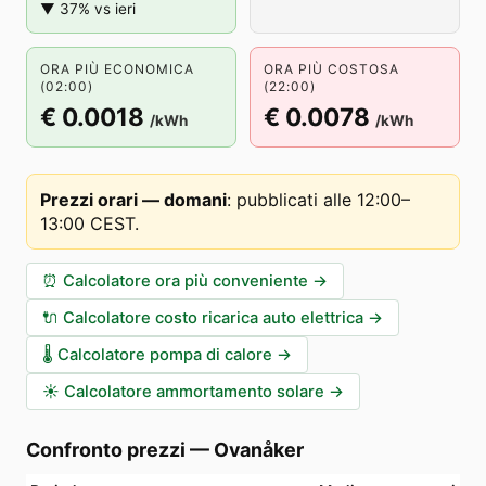
▼ 37% vs ieri
ORA PIÙ ECONOMICA
ORA PIÙ COSTOSA
(02:00)
(22:00)
€ 0.0018
€ 0.0078
/kWh
/kWh
Prezzi orari — domani
:
pubblicati alle 12:00–
13:00 CEST
.
⏰
Calcolatore ora più conveniente
→
🔌
Calcolatore costo ricarica auto elettrica
→
🌡️
Calcolatore pompa di calore
→
☀️
Calcolatore ammortamento solare
→
Confronto prezzi
—
Ovanåker