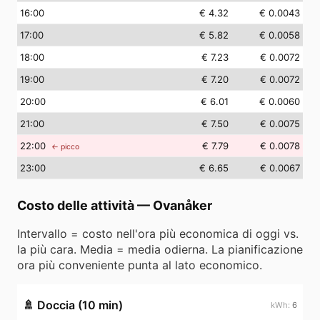
16
:00
€ 4.32
€ 0.0043
17
:00
€ 5.82
€ 0.0058
18
:00
€ 7.23
€ 0.0072
19
:00
€ 7.20
€ 0.0072
20
:00
€ 6.01
€ 0.0060
21
:00
€ 7.50
€ 0.0075
22
:00
€ 7.79
€ 0.0078
← picco
23
:00
€ 6.65
€ 0.0067
Costo delle attività
—
Ovanåker
Intervallo = costo nell'ora più economica di oggi vs.
la più cara. Media = media odierna. La pianificazione
ora più conveniente punta al lato economico.
🚿
Doccia (10 min)
6