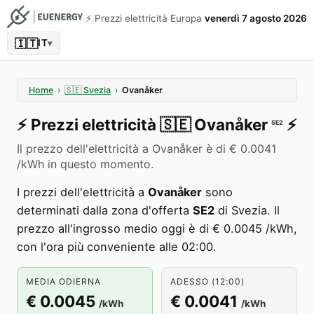
⚡️ Prezzi elettricità Europa
venerdì 7 agosto 2026
🇮🇹
IT
▾
Home
›
🇸🇪
Svezia
›
Ovanåker
⚡️
Prezzi elettricità
🇸🇪
Ovanåker
⚡️
SE2
Il prezzo dell'elettricità a Ovanåker è di € 0.0041
/kWh in questo momento.
I prezzi dell'elettricità a
Ovanåker
sono
determinati dalla zona d'offerta
SE2
di Svezia. Il
prezzo all'ingrosso medio oggi è di € 0.0045 /kWh,
con l'ora più conveniente alle 02:00.
MEDIA ODIERNA
ADESSO (12:00)
€ 0.0045
€ 0.0041
/kWh
/kWh