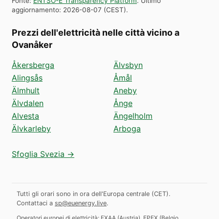
Fonte
:
ENTSO-E Transparency Platform
.
Ultimo
aggiornamento
:
2026-08-07
(
CEST
).
Prezzi dell'elettricità nelle città vicino a
Ovanåker
Åkersberga
Älvsbyn
Alingsås
Åmål
Älmhult
Aneby
Älvdalen
Ånge
Alvesta
Ängelholm
Älvkarleby
Arboga
Sfoglia Svezia →
Tutti gli orari sono in ora dell'Europa centrale (CET).
Contattaci a
sp@euenergy.live
.
Operatori europei di elettricità:
EXAA
(
Austria
)
,
EPEX
(
Belgio,