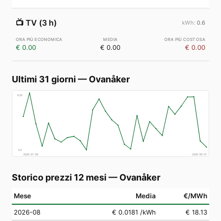
📺
TV (3 h)
0.6
€ 0.00
€ 0.00
€ 0.00
Ultimi 31 giorni
—
Ovanåker
€
28
€
3
2026-07-09
2026-08-07
Storico prezzi 12 mesi
—
Ovanåker
Mese
Media
€/MWh
2026-08
€ 0.0181
/kWh
€ 18.13