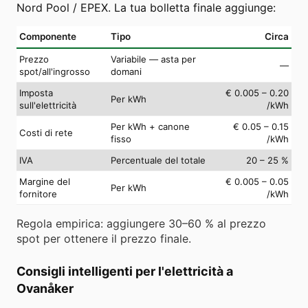
Nord Pool / EPEX. La tua bolletta finale aggiunge:
Componente
Tipo
Circa
Prezzo
Variabile — asta per
—
spot/all'ingrosso
domani
Imposta
€ 0.005 – 0.20
Per kWh
sull'elettricità
/kWh
Per kWh + canone
€ 0.05 – 0.15
Costi di rete
fisso
/kWh
IVA
Percentuale del totale
20 – 25 %
Margine del
€ 0.005 – 0.05
Per kWh
fornitore
/kWh
Regola empirica: aggiungere 30–60 % al prezzo
spot per ottenere il prezzo finale.
Consigli intelligenti per l'elettricità a
Ovanåker