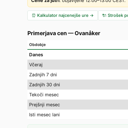
Cene za jutri
:
objavljene 12:00–13:00 CEST
.
⏰
Kalkulator najcenejše ure
→
🔌
Strošek po
Primerjava cen
—
Ovanåker
Obdobje
Danes
Včeraj
Zadnjih 7 dni
Zadnjih 30 dni
Tekoči mesec
Prejšnji mesec
Isti mesec lani