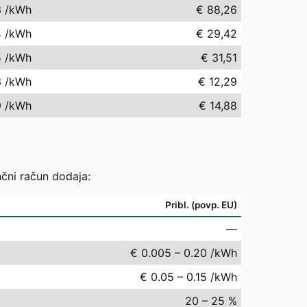
3
/kWh
€ 88,26
4
/kWh
€ 29,42
5
/kWh
€ 31,51
3
/kWh
€ 12,29
9
/kWh
€ 14,88
nčni račun dodaja:
Pribl. (povp. EU)
—
€ 0.005 – 0.20 /kWh
€ 0.05 – 0.15 /kWh
20 – 25 %