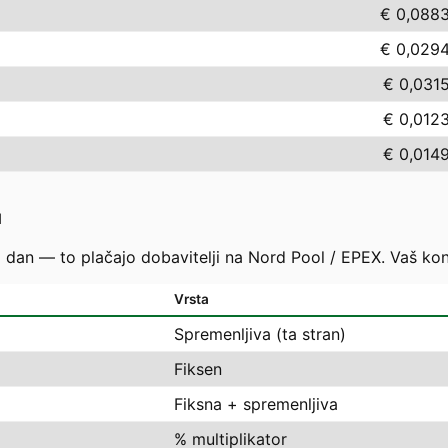
€ 0,088
€ 0,029
€ 0,031
€ 0,012
€ 0,014
u
i dan — to plačajo dobavitelji na Nord Pool / EPEX. Vaš ko
Vrsta
Spremenljiva (ta stran)
Fiksen
Fiksna + spremenljiva
% multiplikator