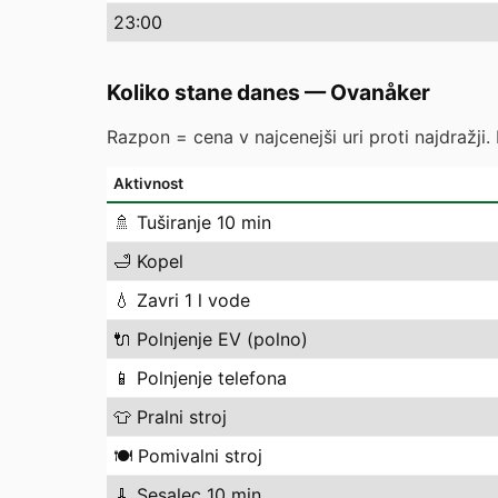
23
:00
Koliko stane danes
—
Ovanåker
Razpon = cena v najcenejši uri proti najdražji.
Aktivnost
🚿
Tuširanje 10 min
🛁
Kopel
💧
Zavri 1 l vode
🔌
Polnjenje EV (polno)
📱
Polnjenje telefona
👕
Pralni stroj
🍽️
Pomivalni stroj
🧹
Sesalec 10 min