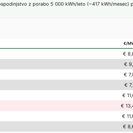
podinjstvo z porabo 5 000 kWh/leto (~417 kWh/mesec) pri 
€/M
€ 8,
€ 9
€ 7
€ 7
€ 11
€ 13,
€ 11
€ 8,