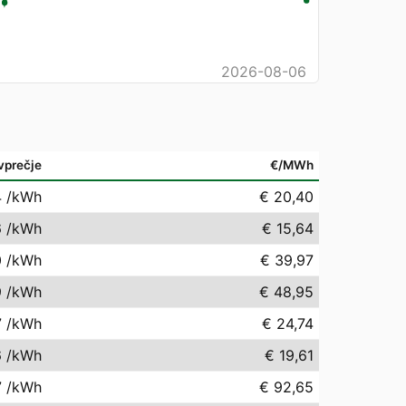
2026-08-06
vprečje
€/MWh
4
/kWh
€ 20,40
6
/kWh
€ 15,64
0
/kWh
€ 39,97
9
/kWh
€ 48,95
7
/kWh
€ 24,74
6
/kWh
€ 19,61
7
/kWh
€ 92,65