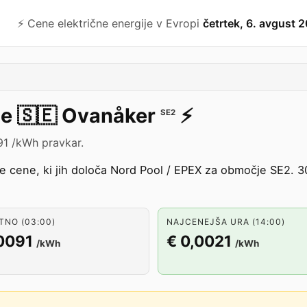
⚡️ Cene električne energije v Evropi
četrtek, 6. avgust 
je
🇸🇪
Ovanåker
⚡️
SE2
91 /kWh pravkar.
ne cene, ki jih določa Nord Pool / EPEX za območje SE2.
TNO (03:00)
NAJCENEJŠA URA (14:00)
0091
€ 0,0021
/kWh
/kWh