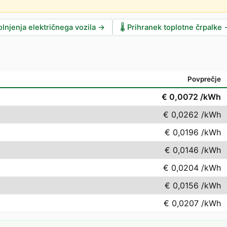
lnjenja električnega vozila
→
🌡️
Prihranek toplotne črpalke
Povprečje
€ 0,0072
/kWh
€ 0,0262
/kWh
€ 0,0196
/kWh
€ 0,0146
/kWh
€ 0,0204
/kWh
€ 0,0156
/kWh
€ 0,0207
/kWh