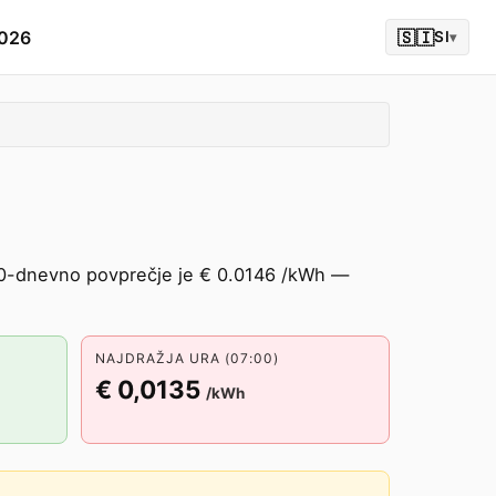
2026
🇸🇮
SI
▾
 30-dnevno povprečje je € 0.0146 /kWh —
NAJDRAŽJA URA (07:00)
€ 0,0135
/kWh