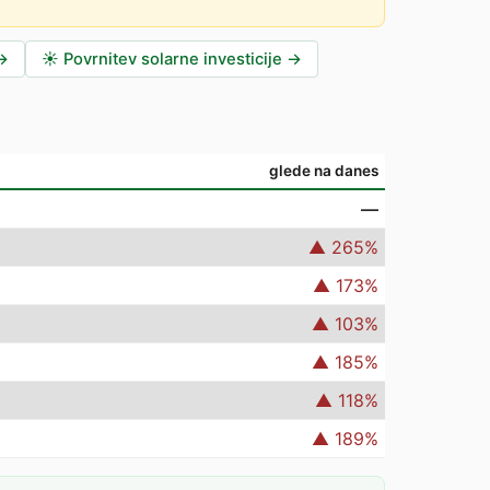
→
☀️
Povrnitev solarne investicije
→
glede na danes
—
▲
265
%
▲
173
%
▲
103
%
▲
185
%
▲
118
%
▲
189
%