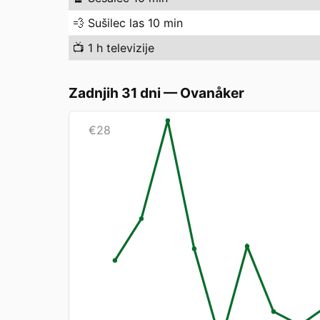
💨
Sušilec las 10 min
📺
1 h televizije
Zadnjih 31 dni
—
Ovanåker
€
28