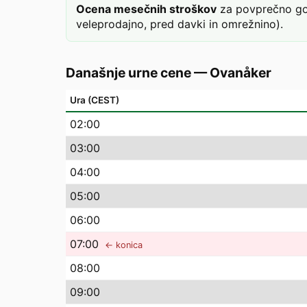
Ocena mesečnih stroškov
za povprečno gos
veleprodajno, pred davki in omrežnino).
Današnje urne cene
—
Ovanåker
Ura (CEST)
02
:00
03
:00
04
:00
05
:00
06
:00
07
:00
← konica
08
:00
09
:00