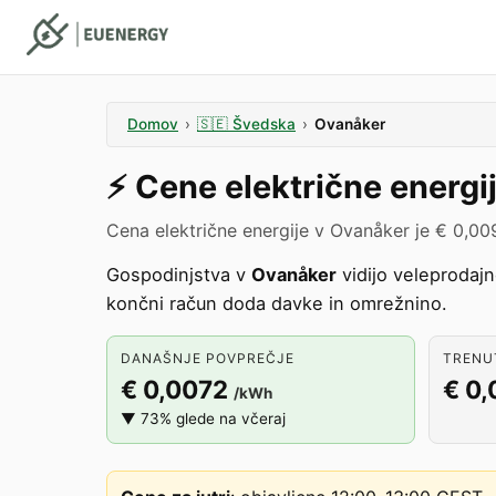
Domov
›
🇸🇪
Švedska
›
Ovanåker
⚡️
Cene električne energi
Cena električne energije v Ovanåker je € 0,00
Gospodinjstva v
Ovanåker
vidijo veleprodaj
končni račun doda davke in omrežnino.
DANAŠNJE POVPREČJE
TRENU
€ 0,0072
€ 0,
/kWh
▼ 73% glede na včeraj