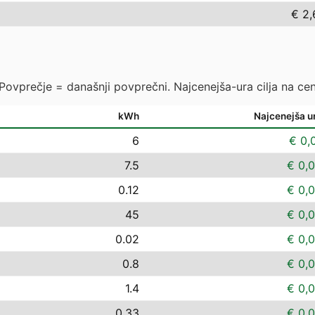
€ 2,
 Povprečje = današnji povprečni. Najcenejša-ura cilja na cen
kWh
Najcenejša u
6
€ 0,
7.5
€ 0,
0.12
€ 0,
45
€ 0,
0.02
€ 0,
0.8
€ 0,
1.4
€ 0,
0.33
€ 0,