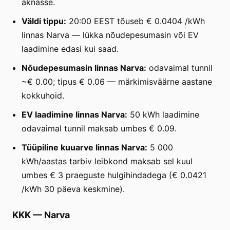
aknasse.
Väldi tippu:
20:00 EEST tõuseb € 0.0404 /kWh
linnas Narva — lükka nõudepesumasin või EV
laadimine edasi kui saad.
Nõudepesumasin linnas Narva:
odavaimal tunnil
~€ 0.00; tipus € 0.06 — märkimisväärne aastane
kokkuhoid.
EV laadimine linnas Narva:
50 kWh laadimine
odavaimal tunnil maksab umbes € 0.09.
Tüüpiline kuuarve linnas Narva:
5 000
kWh/aastas tarbiv leibkond maksab sel kuul
umbes € 3 praeguste hulgihindadega (€ 0.0421
/kWh 30 päeva keskmine).
KKK
—
Narva