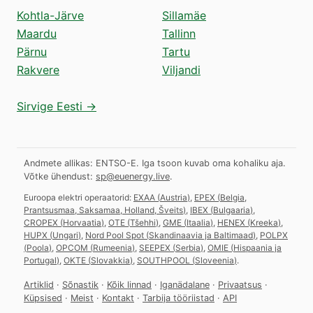
Kohtla-Järve
Sillamäe
Maardu
Tallinn
Pärnu
Tartu
Rakvere
Viljandi
Sirvige Eesti →
Andmete allikas: ENTSO-E. Iga tsoon kuvab oma kohaliku aja.
Võtke ühendust:
sp@euenergy.live
.
Euroopa elektri operaatorid:
EXAA
(
Austria
)
,
EPEX
(
Belgia,
Prantsusmaa, Saksamaa, Holland, Šveits
)
,
IBEX
(
Bulgaaria
)
,
CROPEX
(
Horvaatia
)
,
OTE
(
Tšehhi
)
,
GME
(
Itaalia
)
,
HENEX
(
Kreeka
)
,
HUPX
(
Ungari
)
,
Nord Pool Spot
(
Skandinaavia ja Baltimaad
)
,
POLPX
(
Poola
)
,
OPCOM
(
Rumeenia
)
,
SEEPEX
(
Serbia
)
,
OMIE
(
Hispaania ja
Portugal
)
,
OKTE
(
Slovakkia
)
,
SOUTHPOOL
(
Sloveenia
)
.
Artiklid
·
Sõnastik
·
Kõik linnad
·
Iganädalane
·
Privaatsus
·
Küpsised
·
Meist
·
Kontakt
·
Tarbija tööriistad
·
API