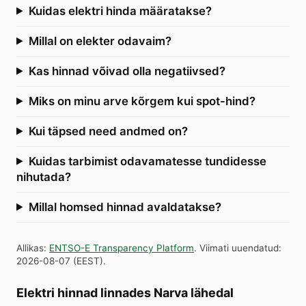
Kuidas elektri hinda määratakse?
Millal on elekter odavaim?
Kas hinnad võivad olla negatiivsed?
Miks on minu arve kõrgem kui spot-hind?
Kui täpsed need andmed on?
Kuidas tarbimist odavamatesse tundidesse
nihutada?
Millal homsed hinnad avaldatakse?
Allikas
:
ENTSO-E Transparency Platform
.
Viimati uuendatud
:
2026-08-07
(
EEST
).
Elektri hinnad linnades Narva lähedal