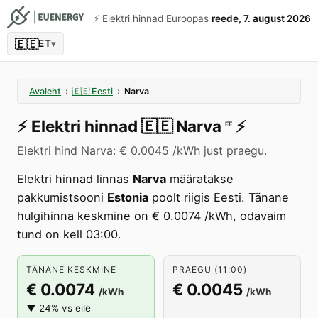
⚡️ Elektri hinnad Euroopas
reede, 7. august 2026
🇪🇪
ET
▾
Avaleht
›
🇪🇪
Eesti
›
Narva
⚡️
Elektri hinnad
🇪🇪
Narva
⚡️
EE
Elektri hind Narva: € 0.0045 /kWh just praegu.
Elektri hinnad linnas
Narva
määratakse
pakkumistsooni
Estonia
poolt riigis Eesti. Tänane
hulgihinna keskmine on € 0.0074 /kWh, odavaim
tund on kell 03:00.
TÄNANE KESKMINE
PRAEGU (11:00)
€ 0.0074
€ 0.0045
/kWh
/kWh
▼ 24% vs eile