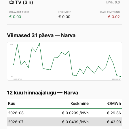
📺
TV (3 h)
0.6
€ 0.00
€ 0.00
€ 0.02
Viimased 31 päeva
—
Narva
€
94
€
7
2026-07-09
2026-08-07
12 kuu hinnaajalugu
—
Narva
Kuu
Keskmine
€/MWh
2026-08
€ 0.0299
/kWh
€ 29.86
2026-07
€ 0.0439
/kWh
€ 43.93