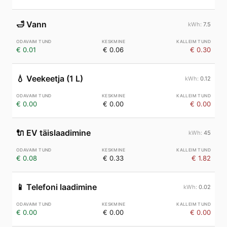
🛁
Vann
7.5
€ 0.01
€ 0.06
€ 0.30
💧
Veekeetja (1 L)
0.12
€ 0.00
€ 0.00
€ 0.00
🔌
EV täislaadimine
45
€ 0.08
€ 0.33
€ 1.82
📱
Telefoni laadimine
0.02
€ 0.00
€ 0.00
€ 0.00