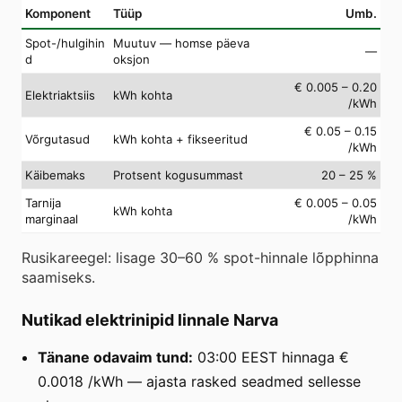
Komponent
Tüüp
Umb.
Spot-/hulgihin
Muutuv — homse päeva
—
d
oksjon
€ 0.005 – 0.20
Elektriaktsiis
kWh kohta
/kWh
€ 0.05 – 0.15
Võrgutasud
kWh kohta + fikseeritud
/kWh
Käibemaks
Protsent kogusummast
20 – 25 %
Tarnija
€ 0.005 – 0.05
kWh kohta
marginaal
/kWh
Rusikareegel: lisage 30–60 % spot-hinnale lõpphinna
saamiseks.
Nutikad elektrinipid linnale Narva
Tänane odavaim tund:
03:00 EEST hinnaga €
0.0018 /kWh — ajasta rasked seadmed sellesse