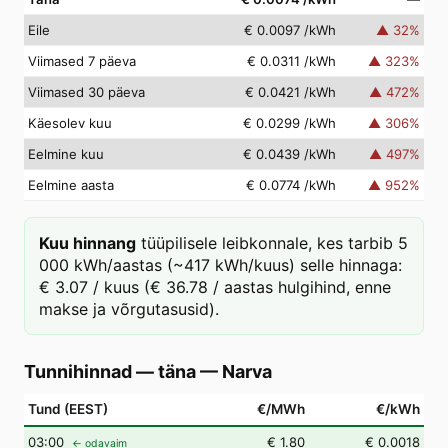
Eile
€ 0.0097
/kWh
▲
32
%
Viimased 7 päeva
€ 0.0311
/kWh
▲
323
%
Viimased 30 päeva
€ 0.0421
/kWh
▲
472
%
Käesolev kuu
€ 0.0299
/kWh
▲
306
%
Eelmine kuu
€ 0.0439
/kWh
▲
497
%
Eelmine aasta
€ 0.0774
/kWh
▲
952
%
Kuu hinnang
tüüpilisele leibkonnale, kes tarbib 5
000 kWh/aastas (~417 kWh/kuus) selle hinnaga:
€ 3.07 / kuus (€ 36.78 / aastas hulgihind, enne
makse ja võrgutasusid).
Tunnihinnad — täna
—
Narva
Tund (EEST)
€/MWh
€/kWh
03
:00
€ 1.80
€ 0.0018
← odavaim