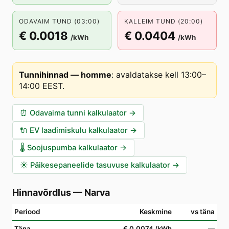
ODAVAIM TUND (03:00)
KALLEIM TUND (20:00)
€ 0.0018
€ 0.0404
/kWh
/kWh
Tunnihinnad — homme
:
avaldatakse kell 13:00–
14:00 EEST
.
⏰
Odavaima tunni kalkulaator
→
🔌
EV laadimiskulu kalkulaator
→
🌡️
Soojuspumba kalkulaator
→
☀️
Päikesepaneelide tasuvuse kalkulaator
→
Hinnavõrdlus
—
Narva
Periood
Keskmine
vs täna
Täna
€ 0.0074
/kWh
—