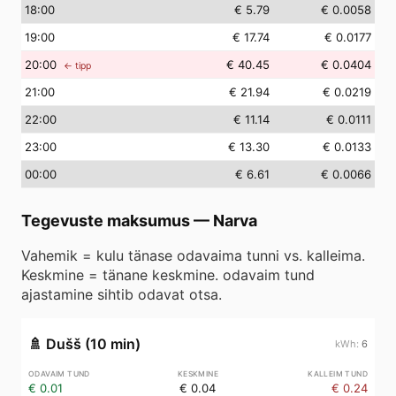
18
:00
€ 5.79
€ 0.0058
19
:00
€ 17.74
€ 0.0177
20
:00
€ 40.45
€ 0.0404
← tipp
21
:00
€ 21.94
€ 0.0219
22
:00
€ 11.14
€ 0.0111
23
:00
€ 13.30
€ 0.0133
00
:00
€ 6.61
€ 0.0066
Tegevuste maksumus
—
Narva
Vahemik = kulu tänase odavaima tunni vs. kalleima.
Keskmine = tänane keskmine. odavaim tund
ajastamine sihtib odavat otsa.
🚿
Dušš (10 min)
6
€ 0.01
€ 0.04
€ 0.24