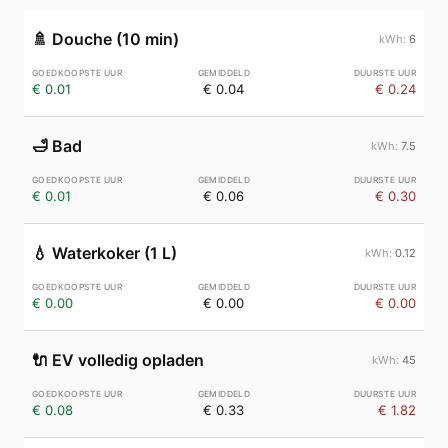
🚿
Douche (10 min)
6
€ 0.01
€ 0.04
€ 0.24
🛁
Bad
7.5
€ 0.01
€ 0.06
€ 0.30
💧
Waterkoker (1 L)
0.12
€ 0.00
€ 0.00
€ 0.00
🔌
EV volledig opladen
45
€ 0.08
€ 0.33
€ 1.82