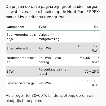
De prijzen op deze pagina zijn groothandel morgen
— wat leveranciers betalen op de Nord Pool / EPEX-
markt. Uw eindfactuur voegt toe:
Component
Type
Ca.
Spot-/groothandels
Variabel —
—
prijs
morgenveiling
€ 0.005 – 0.20
Energiebelasting
Per kWh
/kWh
Netbeheerderskost
Per kWh + vast
€ 0.05 – 0.15
en
bedrag
/kWh
Percentage van het
BTW
20 – 25 %
totaal
€ 0.005 – 0.05
Leveranciersmarge
Per kWh
/kWh
Vuistregel: tel 30–60 % bij de spotprijs op om de
eindprijs te bepalen.