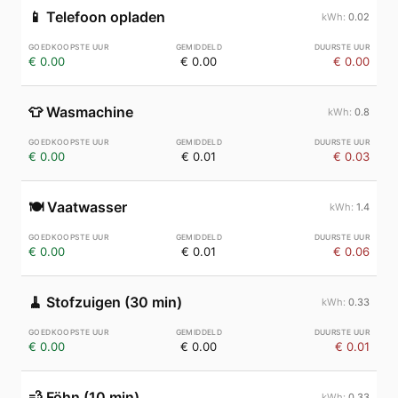
📱
Telefoon opladen
0.02
€ 0.00
€ 0.00
€ 0.00
👕
Wasmachine
0.8
€ 0.00
€ 0.01
€ 0.03
🍽️
Vaatwasser
1.4
€ 0.00
€ 0.01
€ 0.06
🧹
Stofzuigen (30 min)
0.33
€ 0.00
€ 0.00
€ 0.01
💨
Föhn (10 min)
0.33