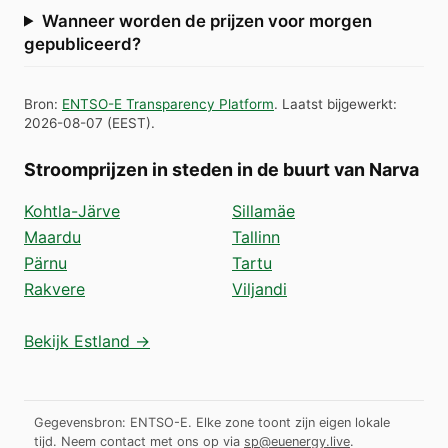
Wanneer worden de prijzen voor morgen
gepubliceerd?
Bron
:
ENTSO-E Transparency Platform
.
Laatst bijgewerkt
:
2026-08-07
(
EEST
).
Stroomprijzen in steden in de buurt van Narva
Kohtla-Järve
Sillamäe
Maardu
Tallinn
Pärnu
Tartu
Rakvere
Viljandi
Bekijk Estland →
Gegevensbron: ENTSO-E. Elke zone toont zijn eigen lokale
tijd.
Neem contact met ons op via
sp@euenergy.live
.