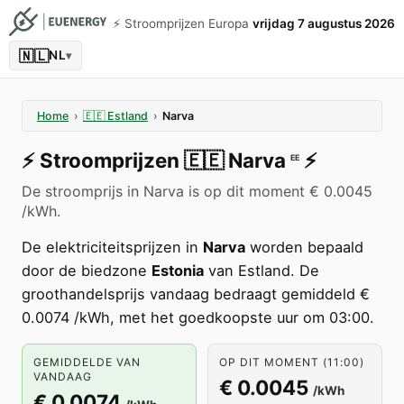
⚡️ Stroomprijzen Europa
vrijdag 7 augustus 2026
🇳🇱
NL
▾
Home
›
🇪🇪
Estland
›
Narva
⚡️
Stroomprijzen
🇪🇪
Narva
⚡️
EE
De stroomprijs in Narva is op dit moment € 0.0045
/kWh.
De elektriciteitsprijzen in
Narva
worden bepaald
door de biedzone
Estonia
van Estland. De
groothandelsprijs vandaag bedraagt gemiddeld €
0.0074 /kWh, met het goedkoopste uur om 03:00.
GEMIDDELDE VAN
OP DIT MOMENT (11:00)
VANDAAG
€ 0.0045
/kWh
€ 0.0074