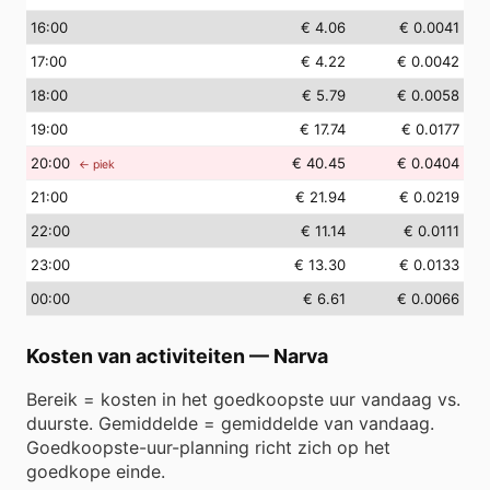
16
:00
€ 4.06
€ 0.0041
17
:00
€ 4.22
€ 0.0042
18
:00
€ 5.79
€ 0.0058
19
:00
€ 17.74
€ 0.0177
20
:00
€ 40.45
€ 0.0404
← piek
21
:00
€ 21.94
€ 0.0219
22
:00
€ 11.14
€ 0.0111
23
:00
€ 13.30
€ 0.0133
00
:00
€ 6.61
€ 0.0066
Kosten van activiteiten
—
Narva
Bereik = kosten in het goedkoopste uur vandaag vs.
duurste. Gemiddelde = gemiddelde van vandaag.
Goedkoopste-uur-planning richt zich op het
goedkope einde.