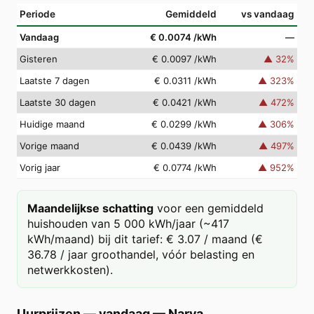
Periode
Gemiddeld
vs vandaag
Vandaag
€ 0.0074
/kWh
—
Gisteren
€ 0.0097
/kWh
▲
32
%
Laatste 7 dagen
€ 0.0311
/kWh
▲
323
%
Laatste 30 dagen
€ 0.0421
/kWh
▲
472
%
Huidige maand
€ 0.0299
/kWh
▲
306
%
Vorige maand
€ 0.0439
/kWh
▲
497
%
Vorig jaar
€ 0.0774
/kWh
▲
952
%
Maandelijkse schatting
voor een gemiddeld
huishouden van 5 000 kWh/jaar (~417
kWh/maand) bij dit tarief: € 3.07 / maand (€
36.78 / jaar groothandel, vóór belasting en
netwerkkosten).
Uurprijzen — vandaag
—
Narva