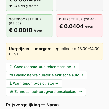
/kWh
▼ 24% vs gisteren
GOEDKOOPSTE UUR
DUURSTE UUR (20:00)
(03:00)
€ 0.0404
/kWh
€ 0.0018
/kWh
Uurprijzen — morgen
:
gepubliceerd 13:00–14:00
EEST
.
⏰
Goedkoopste-uur-rekenmachine
→
🔌
Laadkostencalculator elektrische auto
→
🌡️
Warmtepomp-calculator
→
☀️
Zonnepaneel-terugverdiencalculator
→
Prijsvergelijking
—
Narva