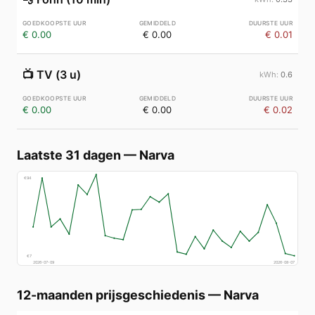
€ 0.00
€ 0.00
€ 0.01
📺
TV (3 u)
0.6
€ 0.00
€ 0.00
€ 0.02
Laatste 31 dagen
—
Narva
€
94
€
7
2026-07-09
2026-08-07
12-maanden prijsgeschiedenis
—
Narva