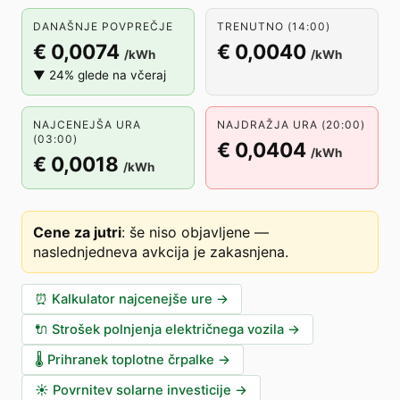
DANAŠNJE POVPREČJE
TRENUTNO (14:00)
€ 0,0074
€ 0,0040
/kWh
/kWh
▼ 24% glede na včeraj
NAJCENEJŠA URA
NAJDRAŽJA URA (20:00)
(03:00)
€ 0,0404
/kWh
€ 0,0018
/kWh
Cene za jutri
:
še niso objavljene —
naslednjedneva avkcija je zakasnjena
.
⏰
Kalkulator najcenejše ure
→
🔌
Strošek polnjenja električnega vozila
→
🌡️
Prihranek toplotne črpalke
→
☀️
Povrnitev solarne investicije
→