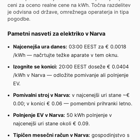
ceni za oceno realne cene na kWh. Točna razdelitev
je odvisna od države, omrežnega operaterja in tipa
pogodbe.
Pametni nasveti za elektriko v Narva
Najcenejša ura danes:
03:00 EEST za € 0.0018
/kWh — načrtujte težke aparate v tem oknu.
Izognite se konici:
20:00 EEST doseže € 0.0404
/kWh v Narva — odložite pomivanje ali polnjenje
EV.
Pomivalni stroj v Narva:
v najcenejši uri stane ~€
0.00; v konici € 0.06 — pomembni prihranki letno.
Polnjenje EV v Narva:
50 kWh polnjenje v
najcenejši uri stane okoli € 0.09.
Tipičen mesečni račun v Narva:
gospodinjstvo s