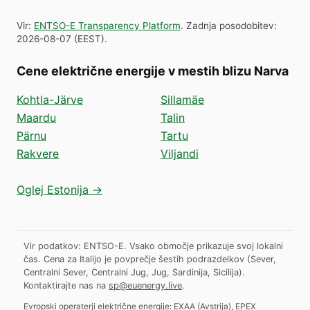
Vir
:
ENTSO-E Transparency Platform
.
Zadnja posodobitev
:
2026-08-07
(
EEST
).
Cene električne energije v mestih blizu Narva
Kohtla-Järve
Sillamäe
Maardu
Talin
Pärnu
Tartu
Rakvere
Viljandi
Oglej Estonija →
Vir podatkov: ENTSO-E. Vsako območje prikazuje svoj lokalni
čas. Cena za Italijo je povprečje šestih podrazdelkov (Sever,
Centralni Sever, Centralni Jug, Jug, Sardinija, Sicilija).
Kontaktirajte nas na
sp@euenergy.live
.
Evropski operaterji električne energije:
EXAA
(
Avstrija
)
,
EPEX