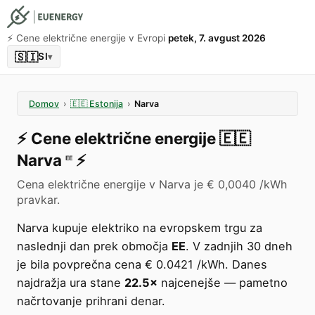
⚡️ Cene električne energije v Evropi
petek, 7. avgust 2026
🇸🇮
SI
▾
Domov
›
🇪🇪
Estonija
›
Narva
⚡️
Cene električne energije
🇪🇪
Narva
⚡️
EE
Cena električne energije v Narva je € 0,0040 /kWh
pravkar.
Narva kupuje elektriko na evropskem trgu za
naslednji dan prek območja
EE
. V zadnjih 30 dneh
je bila povprečna cena € 0.0421 /kWh. Danes
najdražja ura stane
22.5×
najcenejše — pametno
načrtovanje prihrani denar.