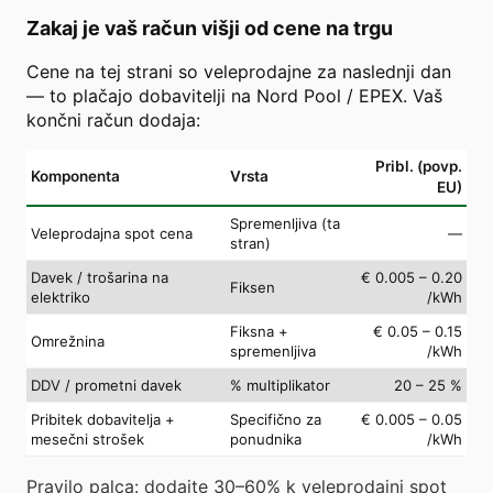
Zakaj je vaš račun višji od cene na trgu
Cene na tej strani so veleprodajne za naslednji dan
— to plačajo dobavitelji na Nord Pool / EPEX. Vaš
končni račun dodaja:
Pribl. (povp.
Komponenta
Vrsta
EU)
Spremenljiva (ta
Veleprodajna spot cena
—
stran)
Davek / trošarina na
€ 0.005 – 0.20
Fiksen
elektriko
/kWh
Fiksna +
€ 0.05 – 0.15
Omrežnina
spremenljiva
/kWh
DDV / prometni davek
% multiplikator
20 – 25 %
Pribitek dobavitelja +
Specifično za
€ 0.005 – 0.05
mesečni strošek
ponudnika
/kWh
Pravilo palca: dodajte 30–60% k veleprodajni spot