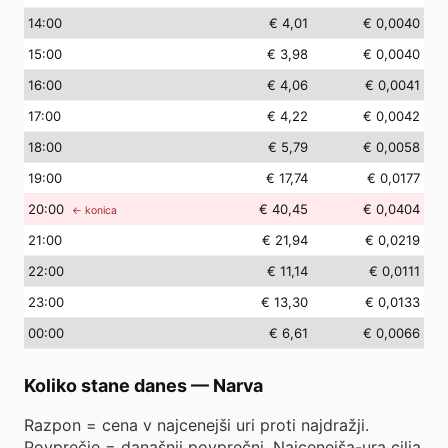
14
:00
€ 4,01
€ 0,0040
15
:00
€ 3,98
€ 0,0040
16
:00
€ 4,06
€ 0,0041
17
:00
€ 4,22
€ 0,0042
18
:00
€ 5,79
€ 0,0058
19
:00
€ 17,74
€ 0,0177
20
:00
€ 40,45
€ 0,0404
← konica
21
:00
€ 21,94
€ 0,0219
22
:00
€ 11,14
€ 0,0111
23
:00
€ 13,30
€ 0,0133
00
:00
€ 6,61
€ 0,0066
Koliko stane danes
—
Narva
Razpon = cena v najcenejši uri proti najdražji.
Povprečje = današnji povprečni. Najcenejša-ura cilja