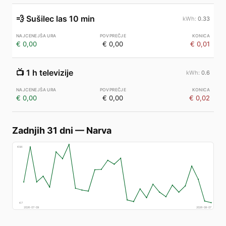
💨
Sušilec las 10 min
0.33
€ 0,00
€ 0,00
€ 0,01
📺
1 h televizije
0.6
€ 0,00
€ 0,00
€ 0,02
Zadnjih 31 dni
—
Narva
€
94
€
7
2026-07-09
2026-08-07