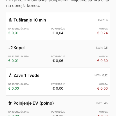
na cenejši konec.
🚿
Tuširanje 10 min
6
€ 0,01
€ 0,04
€ 0,24
🛁
Kopel
7.5
€ 0,01
€ 0,06
€ 0,30
💧
Zavri 1 l vode
0.12
€ 0,00
€ 0,00
€ 0,00
🔌
Polnjenje EV (polno)
45