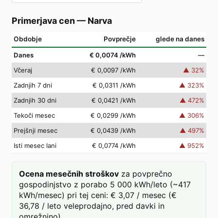
Primerjava cen
—
Narva
Obdobje
Povprečje
glede na danes
Danes
€ 0,0074
/kWh
—
Včeraj
€ 0,0097
/kWh
▲
32
%
Zadnjih 7 dni
€ 0,0311
/kWh
▲
323
%
Zadnjih 30 dni
€ 0,0421
/kWh
▲
472
%
Tekoči mesec
€ 0,0299
/kWh
▲
306
%
Prejšnji mesec
€ 0,0439
/kWh
▲
497
%
Isti mesec lani
€ 0,0774
/kWh
▲
952
%
Ocena mesečnih stroškov
za povprečno
gospodinjstvo z porabo 5 000 kWh/leto (~417
kWh/mesec) pri tej ceni: € 3,07 / mesec (€
36,78 / leto veleprodajno, pred davki in
omrežnino).