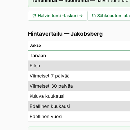
Tuntihinnat — huomenna
—
halvin tunti klo
⏰
Halvin tunti -laskuri
→
🔌
Sähköauton lat
Hintavertailu
—
Jakobsberg
Jakso
Tänään
Eilen
Viimeiset 7 päivää
Viimeiset 30 päivää
Kuluva kuukausi
Edellinen kuukausi
Edellinen vuosi