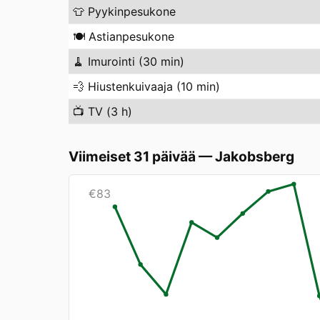
👕
Pyykinpesukone
🍽️
Astianpesukone
🧹
Imurointi (30 min)
💨
Hiustenkuivaaja (10 min)
📺
TV (3 h)
Viimeiset 31 päivää
—
Jakobsberg
€
83