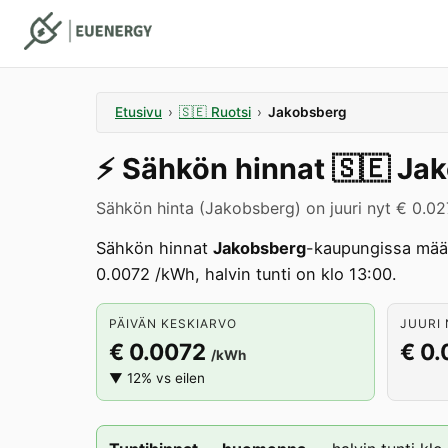
Etusivu
›
🇸🇪
Ruotsi
›
Jakobsberg
⚡️
Sähkön hinnat
🇸🇪
Jak
Sähkön hinta (Jakobsberg) on juuri nyt € 0.0
Sähkön hinnat
Jakobsberg
-kaupungissa mää
0.0072 /kWh, halvin tunti on klo 13:00.
PÄIVÄN KESKIARVO
JUURI 
€ 0.0072
€ 0
/kWh
▼ 12% vs eilen