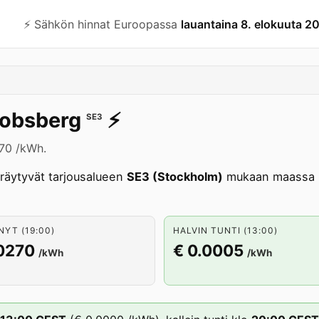
⚡️ Sähkön hinnat Euroopassa
lauantaina 8. elokuuta 2
obsberg
⚡️
SE3
270 /kWh.
räytyvät tarjousalueen
SE3 (Stockholm)
mukaan maassa R
NYT (19:00)
HALVIN TUNTI (13:00)
.0270
€ 0.0005
/kWh
/kWh