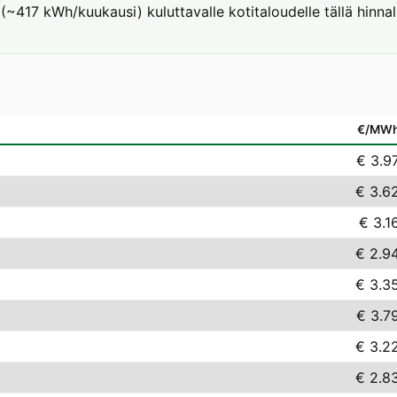
 (~417 kWh/kuukausi) kuluttavalle kotitaloudelle tällä hinnal
€/MW
€ 3.9
€ 3.6
€ 3.1
€ 2.9
€ 3.3
€ 3.7
€ 3.2
€ 2.8