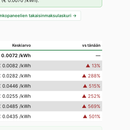
(
€ 0.0070
/kWh).
nkopaneelien takaisinmaksulaskuri
→
Keskiarvo
vs tänään
 0.0072
/kWh
—
€ 0.0082
/kWh
▲
13
%
€ 0.0282
/kWh
▲
288
%
€ 0.0446
/kWh
▲
515
%
€ 0.0255
/kWh
▲
252
%
€ 0.0485
/kWh
▲
569
%
€ 0.0435
/kWh
▲
501
%