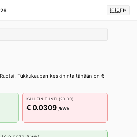
026
🇫🇮
FI
▾
uotsi. Tukkukaupan keskihinta tänään on €
KALLEIN TUNTI (20:00)
€ 0.0309
/kWh