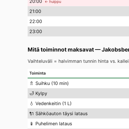
20
:00
← huippu
21
:00
22
:00
23
:00
Mitä toiminnot maksavat
—
Jakobsbe
Vaihteluväli = halvimman tunnin hinta vs. kall
Toiminta
🚿
Suihku (10 min)
🛁
Kylpy
💧
Vedenkeitin (1 L)
🔌
Sähköauton täysi lataus
📱
Puhelimen lataus