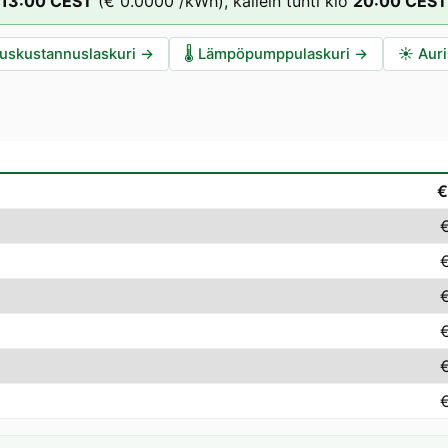
13
:00
CEST
(
€ 0.0000
/kWh),
kallein tunti klo
20
:00
CEST
auskustannuslaskuri
→
🌡️
Lämpöpumppulaskuri
→
☀️
Auri
€