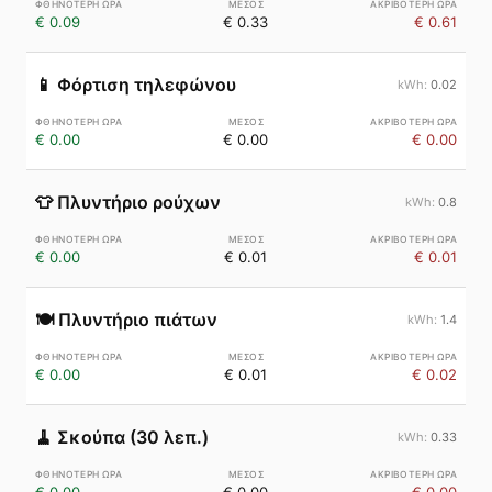
€ 0.09
€ 0.33
€ 0.61
📱
Φόρτιση τηλεφώνου
0.02
€ 0.00
€ 0.00
€ 0.00
👕
Πλυντήριο ρούχων
0.8
€ 0.00
€ 0.01
€ 0.01
🍽️
Πλυντήριο πιάτων
1.4
€ 0.00
€ 0.01
€ 0.02
🧹
Σκούπα (30 λεπ.)
0.33