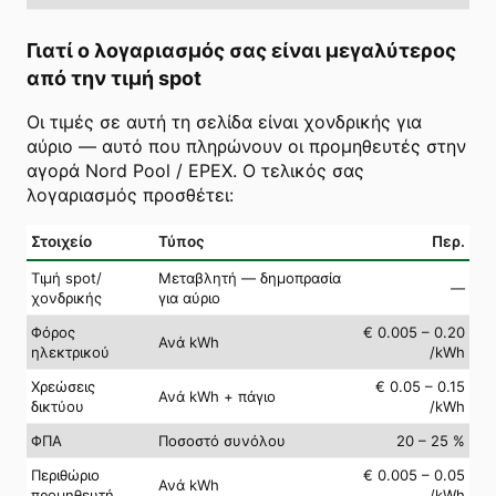
Γιατί ο λογαριασμός σας είναι μεγαλύτερος
από την τιμή spot
Οι τιμές σε αυτή τη σελίδα είναι χονδρικής για
αύριο — αυτό που πληρώνουν οι προμηθευτές στην
αγορά Nord Pool / EPEX. Ο τελικός σας
λογαριασμός προσθέτει:
Στοιχείο
Τύπος
Περ.
Τιμή spot/
Μεταβλητή — δημοπρασία
—
χονδρικής
για αύριο
Φόρος
€ 0.005 – 0.20
Ανά kWh
ηλεκτρικού
/kWh
Χρεώσεις
€ 0.05 – 0.15
Ανά kWh + πάγιο
δικτύου
/kWh
ΦΠΑ
Ποσοστό συνόλου
20 – 25 %
Περιθώριο
€ 0.005 – 0.05
Ανά kWh
προμηθευτή
/kWh