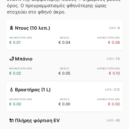
όρος. Ο προγραμματισμός φθηνότερης ώρας
στοχεύει στο φθηνό άκρο.
🚿
Ντους (10 λεπ.)
6
€ 0.01
€ 0.04
€ 0.08
🛁
Μπάνιο
7.5
€ 0.02
€ 0.05
€ 0.10
💧
Βραστήρας (1 L)
0.12
€ 0.00
€ 0.00
€ 0.00
🔌
Πλήρης φόρτιση EV
45