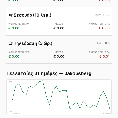
€ 0.00
€ 0.00
€ 0.00
💨
Σεσουάρ (10 λεπ.)
0.33
€ 0.00
€ 0.00
€ 0.00
📺
Τηλεόραση (3 ώρ.)
0.6
€ 0.00
€ 0.00
€ 0.01
Τελευταίες 31 ημέρες
—
Jakobsberg
€
83
€
7
2026-07-08
2026-08-06