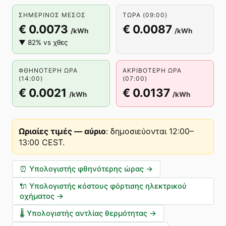
ΣΗΜΕΡΙΝΌΣ ΜΈΣΟΣ
ΤΏΡΑ (09:00)
€ 0.0073
€ 0.0087
/kWh
/kWh
▼ 82% vs χθες
ΦΘΗΝΌΤΕΡΗ ΏΡΑ
ΑΚΡΙΒΌΤΕΡΗ ΏΡΑ
(14:00)
(07:00)
€ 0.0021
€ 0.0137
/kWh
/kWh
Ωριαίες τιμές — αύριο
:
δημοσιεύονται 12:00–
13:00 CEST
.
⏰
Υπολογιστής φθηνότερης ώρας
→
🔌
Υπολογιστής κόστους φόρτισης ηλεκτρικού
οχήματος
→
🌡️
Υπολογιστής αντλίας θερμότητας
→