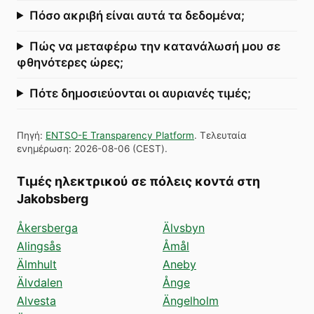
Πόσο ακριβή είναι αυτά τα δεδομένα;
Πώς να μεταφέρω την κατανάλωσή μου σε
φθηνότερες ώρες;
Πότε δημοσιεύονται οι αυριανές τιμές;
Πηγή
:
ENTSO-E Transparency Platform
.
Τελευταία
ενημέρωση
:
2026-08-06
(
CEST
).
Τιμές ηλεκτρικού σε πόλεις κοντά στη
Jakobsberg
Åkersberga
Älvsbyn
Alingsås
Åmål
Älmhult
Aneby
Älvdalen
Ånge
Alvesta
Ängelholm