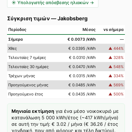
☀️
Υπολογιστής απόσβεσης ηλιακών
→
Σύγκριση τιμών
—
Jakobsberg
Περίοδος
Μέσος
vs σήμερα
Σήμερα
€ 0.0073
/kWh
—
Χθες
€ 0.0395
/kWh
▲
444
%
Τελευταίες 7 ημέρες
€ 0.0310
/kWh
▲
328
%
Τελευταίες 30 ημέρες
€ 0.0470
/kWh
▲
548
%
Τρέχων μήνας
€ 0.0315
/kWh
▲
334
%
Προηγούμενος μήνας
€ 0.0485
/kWh
▲
569
%
Προηγούμενο έτος
€ 0.0435
/kWh
▲
500
%
Μηνιαία εκτίμηση
για ένα μέσο νοικοκυριό με
κατανάλωση 5 000 kWh/έτος (~417 kWh/μήνα)
σε αυτή την τιμή: € 3.02 / μήνα (€ 36.26 / έτος
χονδρική, πριν από φόρους και τέλη δικτύου).