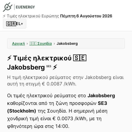
⚡️ Τιμές ηλεκτρικού Ευρώπης
Πέμπτη 6 Αυγούστου 2026
🇬🇷
EL
▾
Αρχική
›
🇸🇪
Σουηδία
›
Jakobsberg
⚡️
Τιμές ηλεκτρικού
🇸🇪
Jakobsberg
⚡️
SE3
Η τιμή ηλεκτρικού ρεύματος στην Jakobsberg είναι
αυτή τη στιγμή € 0.0087 /kWh.
Οι τιμές ηλεκτρικού ρεύματος στο
Jakobsberg
καθορίζονται από τη ζώνη προσφορών
SE3
(Stockholm)
της Σουηδία. Η σημερινή μέση
χονδρική τιμή είναι € 0.0073 /kWh, με τη
φθηνότερη ώρα στις 14:00.