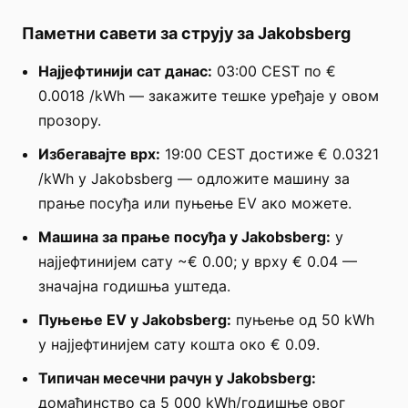
Паметни савети за струју за Jakobsberg
Најјефтинији сат данас:
03:00 CEST по €
0.0018 /kWh — закажите тешке уређаје у овом
прозору.
Избегавајте врх:
19:00 CEST достиже € 0.0321
/kWh у Jakobsberg — одложите машину за
прање посуђа или пуњење EV ако можете.
Машина за прање посуђа у Jakobsberg:
у
најјефтинијем сату ~€ 0.00; у врху € 0.04 —
значајна годишња уштеда.
Пуњење EV у Jakobsberg:
пуњење од 50 kWh
у најјефтинијем сату кошта око € 0.09.
Типичан месечни рачун у Jakobsberg:
домаћинство са 5 000 kWh/годишње овог