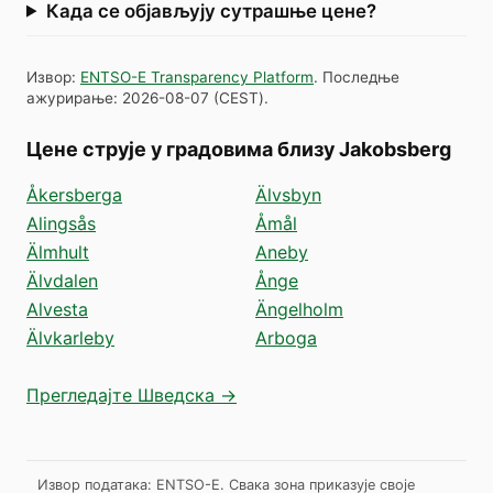
Када се објављују сутрашње цене?
Извор
:
ENTSO-E Transparency Platform
.
Последње
ажурирање
:
2026-08-07
(
CEST
).
Цене струје у градовима близу Jakobsberg
Åkersberga
Älvsbyn
Alingsås
Åmål
Älmhult
Aneby
Älvdalen
Ånge
Alvesta
Ängelholm
Älvkarleby
Arboga
Прегледајте Шведска →
Извор података: ENTSO-E. Свака зона приказује своје