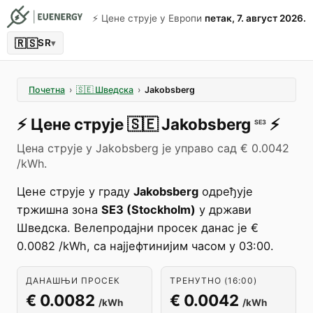
⚡️ Цене струје у Европи
петак, 7. август 2026.
🇷🇸
SR
▾
Почетна
›
🇸🇪
Шведска
›
Jakobsberg
⚡️
Цене струје
🇸🇪
Jakobsberg
⚡️
SE3
Цена струје у Jakobsberg је управо сад € 0.0042
/kWh.
Цене струје у граду
Jakobsberg
одређује
тржишна зона
SE3 (Stockholm)
у држави
Шведска. Велепродајни просек данас је €
0.0082 /kWh, са најјефтинијим часом у 03:00.
ДАНАШЊИ ПРОСЕК
ТРЕНУТНО (16:00)
€ 0.0082
€ 0.0042
/kWh
/kWh