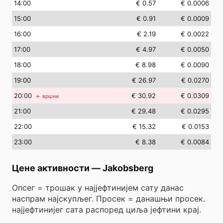
14
:00
€ 0.57
€ 0.0006
15
:00
€ 0.91
€ 0.0009
16
:00
€ 2.19
€ 0.0022
17
:00
€ 4.97
€ 0.0050
18
:00
€ 8.98
€ 0.0090
19
:00
€ 26.97
€ 0.0270
20
:00
€ 30.92
€ 0.0309
← вршни
21
:00
€ 29.48
€ 0.0295
22
:00
€ 15.32
€ 0.0153
23
:00
€ 8.38
€ 0.0084
Цене активности
—
Jakobsberg
Опсег = трошак у најјефтинијем сату данас
наспрам најскупљег. Просек = данашњи просек.
најјефтинијег сата распоред циља јефтини крај.