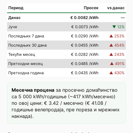
Период
Просек
vs данас
Данас
€ 0.0082
/kWh
—
Јуче
€ 0.0073
/kWh
▼
12
%
Последњих 7 дана
€ 0.0290
/kWh
▲
253
%
Последњих 30 дана
€ 0.0455
/kWh
▲
454
%
Текући месец
€ 0.0282
/kWh
▲
243
%
Претходни месец
€ 0.0485
/kWh
▲
491
%
Претходна година
€ 0.0435
/kWh
▲
430
%
Месечна процена
за просечно домаћинство
са 5 000 kWh/годишње (~417 kWh/месечно)
по овој цени: € 3.42 / месечно (€ 41.08 /
годишње велепродаја, пре пореза и мрежних
накнада).