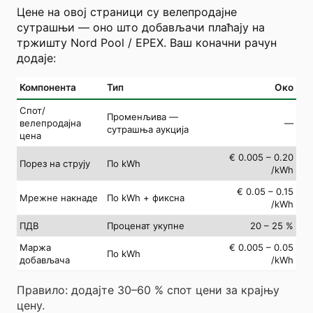
Цене на овој страници су велепродајне
сутрашњи — оно што добављачи плаћају на
тржишту Nord Pool / EPEX. Ваш коначни рачун
додаје:
Компонента
Тип
Око
Спот/
Променљива —
велепродајна
—
сутрашња аукција
цена
€ 0.005 – 0.20
Порез на струју
По kWh
/kWh
€ 0.05 – 0.15
Мрежне накнаде
По kWh + фиксна
/kWh
ПДВ
Проценат укупне
20 – 25 %
Маржа
€ 0.005 – 0.05
По kWh
добављача
/kWh
Правило: додајте 30–60 % спот цени за крајњу
цену.