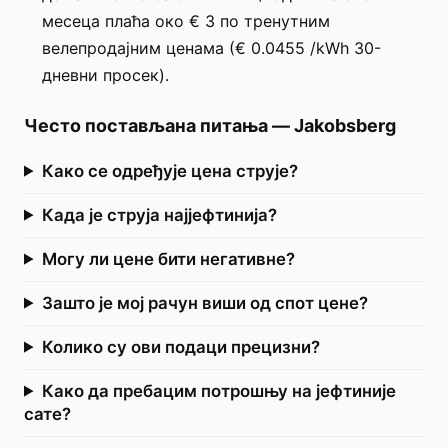
месеца плаћа око € 3 по тренутним
велепродајним ценама (€ 0.0455 /kWh 30-
дневни просек).
Често постављана питања
—
Jakobsberg
Како се одређује цена струје?
Када је струја најјефтинија?
Могу ли цене бити негативне?
Зашто је мој рачун виши од спот цене?
Колико су ови подаци прецизни?
Како да пребацим потрошњу на јефтиније
сате?