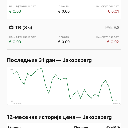
€ 0.00
€ 0.00
€ 0.01
📺
ТВ (3 ч)
0.6
€ 0.00
€ 0.00
€ 0.02
Последњих 31 дан
—
Jakobsberg
€
83
€
7
2026-07-09
2026-08-08
12-месечна историја цена
—
Jakobsberg
Месец
Просек
€/MWh