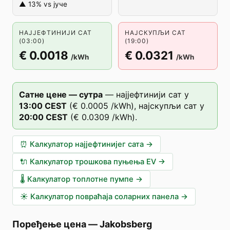
▲ 13% vs јуче
НАЈЈЕФТИНИЈИ САТ
НАЈСКУПЉИ САТ
(03:00)
(19:00)
€ 0.0018
€ 0.0321
/kWh
/kWh
Сатне цене — сутра
—
најјефтинији сат у
13
:00
CEST
(
€ 0.0005
/kWh),
најскупљи сат у
20
:00
CEST
(
€ 0.0309
/kWh).
⏰
Калкулатор најјефтинијег сата
→
🔌
Калкулатор трошкова пуњења EV
→
🌡️
Калкулатор топлотне пумпе
→
☀️
Калкулатор повраћаја соларних панела
→
Поређење цена
—
Jakobsberg