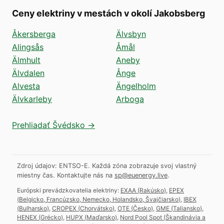
Ceny elektriny v mestách v okolí Jakobsberg
Åkersberga
Älvsbyn
Alingsås
Åmål
Älmhult
Aneby
Älvdalen
Ånge
Alvesta
Ängelholm
Älvkarleby
Arboga
Prehliadať Švédsko →
Zdroj údajov: ENTSO-E. Každá zóna zobrazuje svoj vlastný
miestny čas.
Kontaktujte nás na
sp@euenergy.live
.
Európski prevádzkovatelia elektriny:
EXAA
(
Rakúsko
)
,
EPEX
(
Belgicko, Francúzsko, Nemecko, Holandsko, Švajčiarsko
)
,
IBEX
(
Bulharsko
)
,
CROPEX
(
Chorvátsko
)
,
OTE
(
Česko
)
,
GME
(
Taliansko
)
,
HENEX
(
Grécko
)
,
HUPX
(
Maďarsko
)
,
Nord Pool Spot
(
Škandinávia a