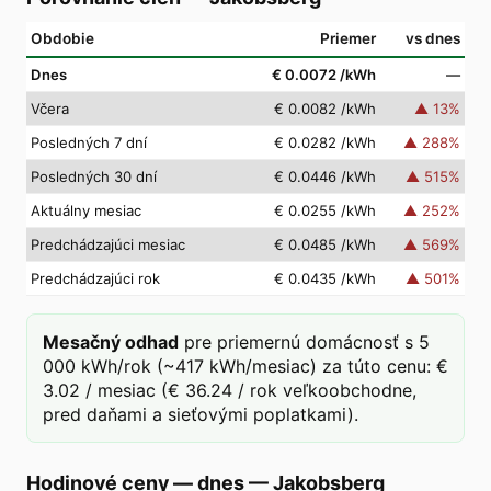
Obdobie
Priemer
vs dnes
Dnes
€ 0.0072
/kWh
—
Včera
€ 0.0082
/kWh
▲
13
%
Posledných 7 dní
€ 0.0282
/kWh
▲
288
%
Posledných 30 dní
€ 0.0446
/kWh
▲
515
%
Aktuálny mesiac
€ 0.0255
/kWh
▲
252
%
Predchádzajúci mesiac
€ 0.0485
/kWh
▲
569
%
Predchádzajúci rok
€ 0.0435
/kWh
▲
501
%
Mesačný odhad
pre priemernú domácnosť s 5
000 kWh/rok (~417 kWh/mesiac) za túto cenu: €
3.02 / mesiac (€ 36.24 / rok veľkoobchodne,
pred daňami a sieťovými poplatkami).
Hodinové ceny — dnes
—
Jakobsberg