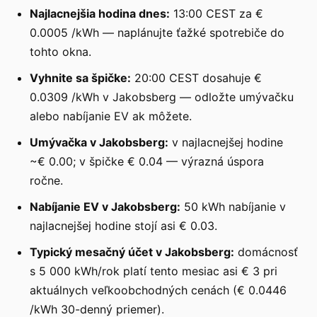
Najlacnejšia hodina dnes:
13:00 CEST za €
0.0005 /kWh — naplánujte ťažké spotrebiče do
tohto okna.
Vyhnite sa špičke:
20:00 CEST dosahuje €
0.0309 /kWh v Jakobsberg — odložte umývačku
alebo nabíjanie EV ak môžete.
Umývačka v Jakobsberg:
v najlacnejšej hodine
~€ 0.00; v špičke € 0.04 — výrazná úspora
ročne.
Nabíjanie EV v Jakobsberg:
50 kWh nabíjanie v
najlacnejšej hodine stojí asi € 0.03.
Typický mesačný účet v Jakobsberg:
domácnosť
s 5 000 kWh/rok platí tento mesiac asi € 3 pri
aktuálnych veľkoobchodných cenách (€ 0.0446
/kWh 30-denný priemer).