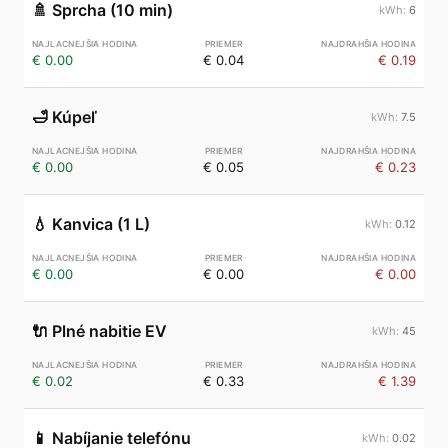
🚿
Sprcha (10 min)
6
€ 0.00
€ 0.04
€ 0.19
🛁
Kúpeľ
7.5
€ 0.00
€ 0.05
€ 0.23
💧
Kanvica (1 L)
0.12
€ 0.00
€ 0.00
€ 0.00
🔌
Plné nabitie EV
45
€ 0.02
€ 0.33
€ 1.39
📱
Nabíjanie telefónu
0.02