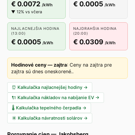
€ 0.0072
€ 0.0005
/kWh
/kWh
▼ 12% vs včera
NAJLACNEJŠIA HODINA
NAJDRAHŠIA HODINA
(13:00)
(20:00)
€ 0.0005
€ 0.0309
/kWh
/kWh
Hodinové ceny — zajtra
:
Ceny na zajtra pre
zajtra sú dnes oneskorené.
.
⏰
Kalkulačka najlacnejšej hodiny
→
🔌
Kalkulačka nákladov na nabíjanie EV
→
🌡️
Kalkulačka tepelného čerpadla
→
☀️
Kalkulačka návratnosti solárov
→
Porovnanie cien
—
Jakobsberg