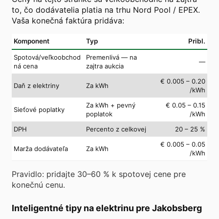
to, čo dodávatelia platia na trhu Nord Pool / EPEX.
Vaša konečná faktúra pridáva:
Komponent
Typ
Pribl.
Spotová/veľkoobchod
Premenlivá — na
—
ná cena
zajtra aukcia
€ 0.005 – 0.20
Daň z elektriny
Za kWh
/kWh
Za kWh + pevný
€ 0.05 – 0.15
Sieťové poplatky
poplatok
/kWh
DPH
Percento z celkovej
20 – 25 %
€ 0.005 – 0.05
Marža dodávateľa
Za kWh
/kWh
Pravidlo: pridajte 30–60 % k spotovej cene pre
konečnú cenu.
Inteligentné tipy na elektrinu pre Jakobsberg