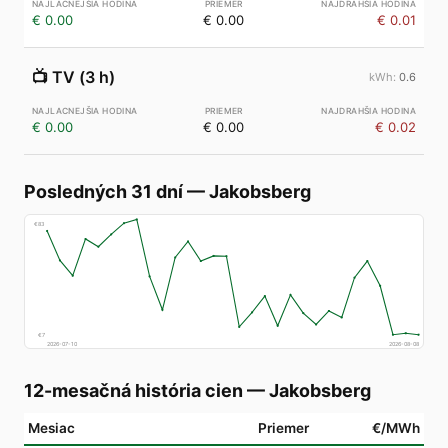
€ 0.00
€ 0.00
€ 0.01
📺
TV (3 h)
0.6
€ 0.00
€ 0.00
€ 0.02
Posledných 31 dní
—
Jakobsberg
€
83
€
7
2026-07-10
2026-08-08
12-mesačná história cien
—
Jakobsberg
Mesiac
Priemer
€/MWh