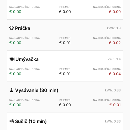
€ 0.00
€ 0.00
€ 0.00
👕
Práčka
0.8
€ 0.00
€ 0.01
€ 0.02
🍽️
Umývačka
1.4
€ 0.00
€ 0.01
€ 0.04
🧹
Vysávanie (30 min)
0.33
€ 0.00
€ 0.00
€ 0.01
💨
Sušič (10 min)
0.33