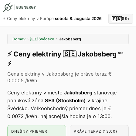
🇸🇰
⚡️ Ceny elektriny v Európe
sobota 8. augusta 2026
SK
▾
Domov
›
🇸🇪
Švédsko
›
Jakobsberg
⚡️
Ceny elektriny
🇸🇪
Jakobsberg
SE3
⚡️
Cena elektriny v Jakobsberg je práve teraz €
0.0005 /kWh.
Ceny elektriny v meste
Jakobsberg
stanovuje
ponuková zóna
SE3 (Stockholm)
v krajine
Švédsko. Veľkoobchodný priemer dnes je €
0.0072 /kWh, najlacnejšia hodina je o 13:00.
DNEŠNÝ PRIEMER
PRÁVE TERAZ (13:00)