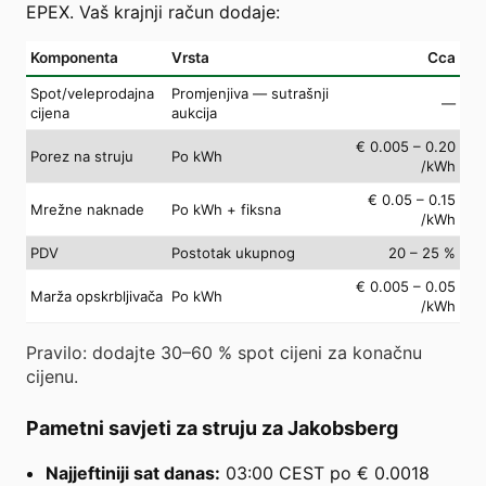
EPEX. Vaš krajnji račun dodaje:
Komponenta
Vrsta
Cca
Spot/veleprodajna
Promjenjiva — sutrašnji
—
cijena
aukcija
€ 0.005 – 0.20
Porez na struju
Po kWh
/kWh
€ 0.05 – 0.15
Mrežne naknade
Po kWh + fiksna
/kWh
PDV
Postotak ukupnog
20 – 25 %
€ 0.005 – 0.05
Marža opskrbljivača
Po kWh
/kWh
Pravilo: dodajte 30–60 % spot cijeni za konačnu
cijenu.
Pametni savjeti za struju za Jakobsberg
Najjeftiniji sat danas:
03:00 CEST po € 0.0018