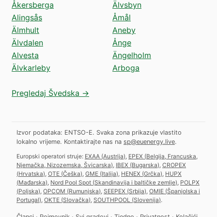
Åkersberga
Älvsbyn
Alingsås
Åmål
Älmhult
Aneby
Älvdalen
Ånge
Alvesta
Ängelholm
Älvkarleby
Arboga
Pregledaj Švedska →
Izvor podataka: ENTSO-E. Svaka zona prikazuje vlastito
lokalno vrijeme.
Kontaktirajte nas na
sp@euenergy.live
.
Europski operatori struje:
EXAA
(
Austrija
)
,
EPEX
(
Belgija, Francuska,
Njemačka, Nizozemska, Švicarska
)
,
IBEX
(
Bugarska
)
,
CROPEX
(
Hrvatska
)
,
OTE
(
Češka
)
,
GME
(
Italija
)
,
HENEX
(
Grčka
)
,
HUPX
(
Mađarska
)
,
Nord Pool Spot
(
Skandinavija i baltičke zemlje
)
,
POLPX
(
Poljska
)
,
OPCOM
(
Rumunjska
)
,
SEEPEX
(
Srbija
)
,
OMIE
(
Španjolska i
Portugal
)
,
OKTE
(
Slovačka
)
,
SOUTHPOOL
(
Slovenija
)
.
Članci
·
Pojmovnik
·
Svi gradovi
·
Tjedno
·
Privatnost
·
Kolačići