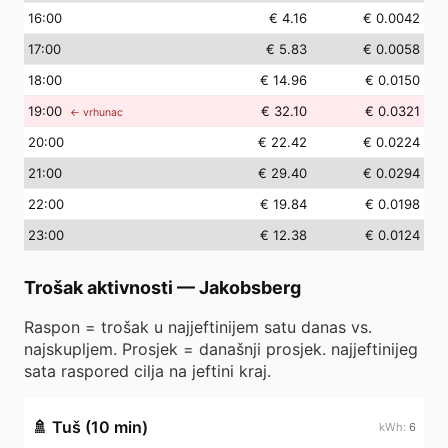
16
:00
€ 4.16
€ 0.0042
17
:00
€ 5.83
€ 0.0058
18
:00
€ 14.96
€ 0.0150
19
:00
€ 32.10
€ 0.0321
← vrhunac
20
:00
€ 22.42
€ 0.0224
21
:00
€ 29.40
€ 0.0294
22
:00
€ 19.84
€ 0.0198
23
:00
€ 12.38
€ 0.0124
Trošak aktivnosti
—
Jakobsberg
Raspon = trošak u najjeftinijem satu danas vs.
najskupljem. Prosjek = današnji prosjek. najjeftinijeg
sata raspored cilja na jeftini kraj.
🚿
Tuš (10 min)
6