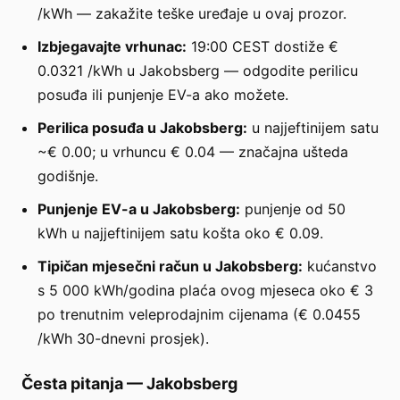
/kWh — zakažite teške uređaje u ovaj prozor.
Izbjegavajte vrhunac:
19:00 CEST dostiže €
0.0321 /kWh u Jakobsberg — odgodite perilicu
posuđa ili punjenje EV-a ako možete.
Perilica posuđa u Jakobsberg:
u najjeftinijem satu
~€ 0.00; u vrhuncu € 0.04 — značajna ušteda
godišnje.
Punjenje EV-a u Jakobsberg:
punjenje od 50
kWh u najjeftinijem satu košta oko € 0.09.
Tipičan mjesečni račun u Jakobsberg:
kućanstvo
s 5 000 kWh/godina plaća ovog mjeseca oko € 3
po trenutnim veleprodajnim cijenama (€ 0.0455
/kWh 30-dnevni prosjek).
Česta pitanja
—
Jakobsberg