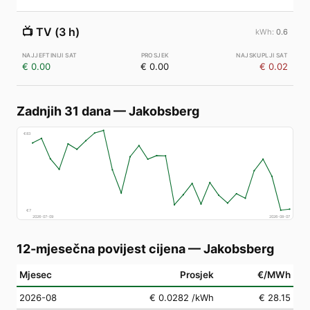
📺
TV (3 h)
0.6
€ 0.00
€ 0.00
€ 0.02
Zadnjih 31 dana
—
Jakobsberg
€
83
€
7
2026-07-09
2026-08-07
12-mjesečna povijest cijena
—
Jakobsberg
Mjesec
Prosjek
€/MWh
2026-08
€ 0.0282
/kWh
€ 28.15