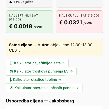
▲ 13% vs jučer
NAJJEFTINIJI SAT
NAJSKUPLJI SAT (19:00)
(03:00)
€ 0.0321
/kWh
€ 0.0018
/kWh
Satne cijene — sutra
:
objavljeno 12:00–13:00
CEST
.
⏰
Kalkulator najjeftinijeg sata
→
🔌
Kalkulator troškova punjenja EV
→
🌡️
Kalkulator dizalice topline
→
☀️
Kalkulator povrata sunčanih panela
→
Usporedba cijena
—
Jakobsberg