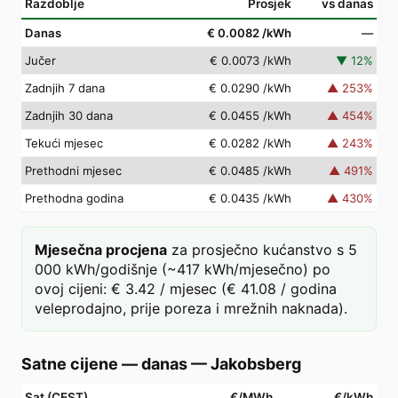
Razdoblje
Prosjek
vs danas
Danas
€ 0.0082
/kWh
—
Jučer
€ 0.0073
/kWh
▼
12
%
Zadnjih 7 dana
€ 0.0290
/kWh
▲
253
%
Zadnjih 30 dana
€ 0.0455
/kWh
▲
454
%
Tekući mjesec
€ 0.0282
/kWh
▲
243
%
Prethodni mjesec
€ 0.0485
/kWh
▲
491
%
Prethodna godina
€ 0.0435
/kWh
▲
430
%
Mjesečna procjena
za prosječno kućanstvo s 5
000 kWh/godišnje (~417 kWh/mjesečno) po
ovoj cijeni: € 3.42 / mjesec (€ 41.08 / godina
veleprodajno, prije poreza i mrežnih naknada).
Satne cijene — danas
—
Jakobsberg
Sat (CEST)
€/MWh
€/kWh