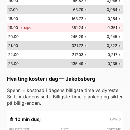
16
:00
45,52 kr
0,046 kr
17
:00
63,79 kr
0,064 kr
18
:00
163,72 kr
0,164 kr
19
:00
351,24 kr
0,351 kr
← topp
20
:00
245,29 kr
0,245 kr
21
:00
321,72 kr
0,322 kr
22
:00
217,03 kr
0,217 kr
23
:00
135,49 kr
0,135 kr
Hva ting koster i dag
—
Jakobsberg
Spenn = kostnad i dagens billigste time vs dyreste.
Snitt = dagens snitt. Billigste-time-planlegging sikter
på billig-enden.
🚿
10 min dusj
6