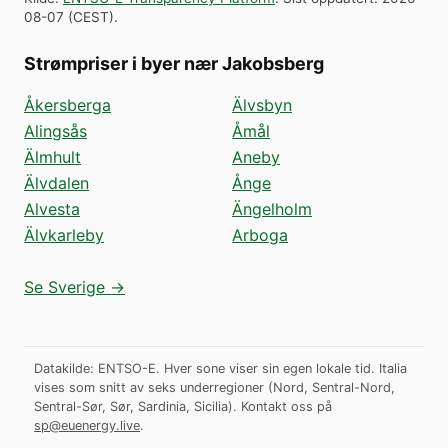
08-07
(
CEST
).
Strømpriser i byer nær Jakobsberg
Åkersberga
Älvsbyn
Alingsås
Åmål
Älmhult
Aneby
Älvdalen
Ånge
Alvesta
Ängelholm
Älvkarleby
Arboga
Se Sverige →
Datakilde: ENTSO-E. Hver sone viser sin egen lokale tid. Italia
vises som snitt av seks underregioner (Nord, Sentral-Nord,
Sentral-Sør, Sør, Sardinia, Sicilia).
Kontakt oss på
sp@euenergy.live
.