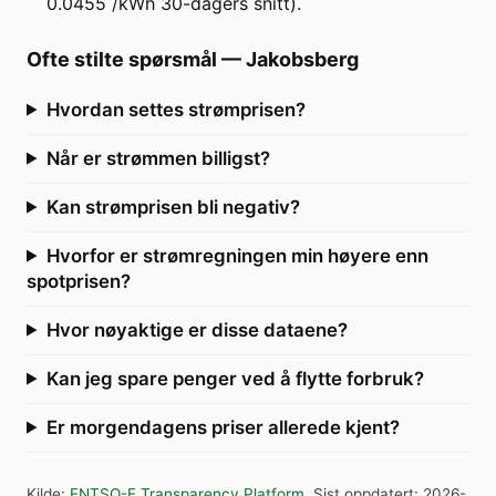
0.0455 /kWh 30-dagers snitt).
Ofte stilte spørsmål
—
Jakobsberg
Hvordan settes strømprisen?
Når er strømmen billigst?
Kan strømprisen bli negativ?
Hvorfor er strømregningen min høyere enn
spotprisen?
Hvor nøyaktige er disse dataene?
Kan jeg spare penger ved å flytte forbruk?
Er morgendagens priser allerede kjent?
Kilde
:
ENTSO-E Transparency Platform
.
Sist oppdatert
:
2026-