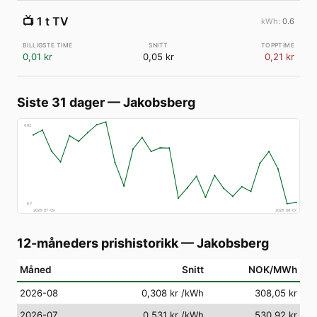
📺
1 t TV
0.6
0,01 kr
0,05 kr
0,21 kr
Siste 31 dager
—
Jakobsberg
€
83
€
7
2026-07-09
2026-08-07
12-måneders prishistorikk
—
Jakobsberg
Måned
Snitt
NOK/MWh
2026-08
0,308 kr
/kWh
308,05 kr
2026-07
0,531 kr
/kWh
530,92 kr