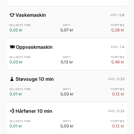
👕
Vaskemaskin
0.8
0,02 kr
0,07 kr
0,28 kr
🍽️
Oppvaskmaskin
1.4
0,03 kr
0,13 kr
0,49 kr
🧹
Støvsuge 10 min
0.33
0,01 kr
0,03 kr
0,12 kr
💨
Hårføner 10 min
0.33
0,01 kr
0,03 kr
0,12 kr