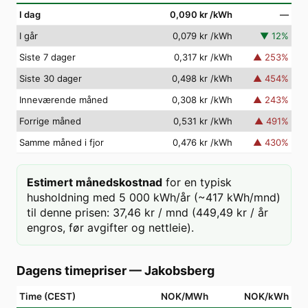
I dag
0,090 kr
/kWh
—
I går
0,079 kr
/kWh
▼
12
%
Siste 7 dager
0,317 kr
/kWh
▲
253
%
Siste 30 dager
0,498 kr
/kWh
▲
454
%
Inneværende måned
0,308 kr
/kWh
▲
243
%
Forrige måned
0,531 kr
/kWh
▲
491
%
Samme måned i fjor
0,476 kr
/kWh
▲
430
%
Estimert månedskostnad
for en typisk
husholdning med 5 000 kWh/år (~417 kWh/mnd)
til denne prisen: 37,46 kr / mnd (449,49 kr / år
engros, før avgifter og nettleie).
Dagens timepriser
—
Jakobsberg
Time (CEST)
NOK/MWh
NOK/kWh