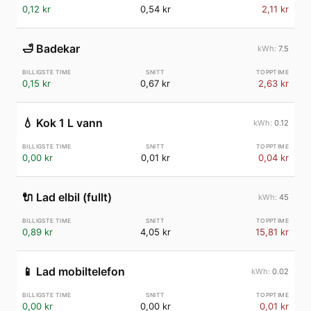
0,12 kr
0,54 kr
2,11 kr
🛁
Badekar
7.5
0,15 kr
0,67 kr
2,63 kr
💧
Kok 1 L vann
0.12
0,00 kr
0,01 kr
0,04 kr
🔌
Lad elbil (fullt)
45
0,89 kr
4,05 kr
15,81 kr
📱
Lad mobiltelefon
0.02
0,00 kr
0,00 kr
0,01 kr