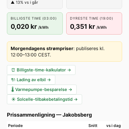
▲ 13% vs i går
BILLIGSTE TIME (03:00)
DYRESTE TIME (19:00)
0,020 kr
0,351 kr
/kWh
/kWh
Morgendagens strømpriser
:
publiseres kl.
12:00–13:00 CEST
.
⏰
Billigste-time-kalkulator
→
🔌
Lading av elbil
→
🌡️
Varmepumpe-besparelse
→
☀️
Solcelle-tilbakebetalingstid
→
Prissammenligning
—
Jakobsberg
Periode
Snitt
vs i dag