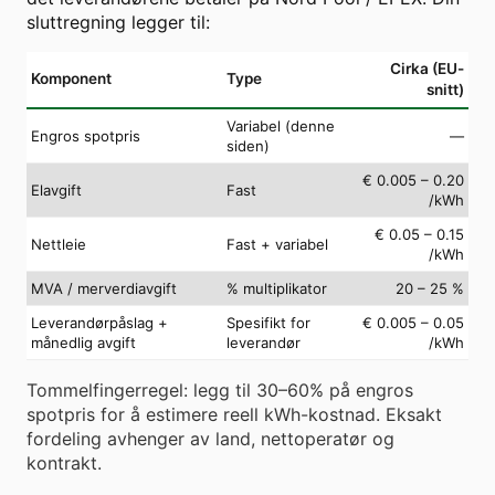
sluttregning legger til:
Cirka (EU-
Komponent
Type
snitt)
Variabel (denne
Engros spotpris
—
siden)
€ 0.005 – 0.20
Elavgift
Fast
/kWh
€ 0.05 – 0.15
Nettleie
Fast + variabel
/kWh
MVA / merverdiavgift
% multiplikator
20 – 25 %
Leverandørpåslag +
Spesifikt for
€ 0.005 – 0.05
månedlig avgift
leverandør
/kWh
Tommelfingerregel: legg til 30–60% på engros
spotpris for å estimere reell kWh-kostnad. Eksakt
fordeling avhenger av land, nettoperatør og
kontrakt.