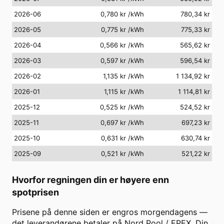
2026-06
0,780 kr
/kWh
780,34 kr
2026-05
0,775 kr
/kWh
775,33 kr
2026-04
0,566 kr
/kWh
565,62 kr
2026-03
0,597 kr
/kWh
596,54 kr
2026-02
1,135 kr
/kWh
1 134,92 kr
2026-01
1,115 kr
/kWh
1 114,81 kr
2025-12
0,525 kr
/kWh
524,52 kr
2025-11
0,697 kr
/kWh
697,23 kr
2025-10
0,631 kr
/kWh
630,74 kr
2025-09
0,521 kr
/kWh
521,22 kr
Hvorfor regningen din er høyere enn
spotprisen
Prisene på denne siden er engros morgendagens —
det leverandørene betaler på Nord Pool / EPEX. Din