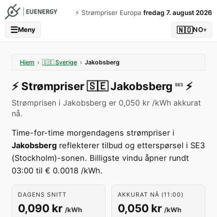
⚡️ Strømpriser Europa
fredag 7. august 2026
☰
🇳🇴
Meny
NO
▾
Hjem
›
🇸🇪
Sverige
›
Jakobsberg
⚡️
Strømpriser
🇸🇪
Jakobsberg
⚡️
SE3
Strømprisen i Jakobsberg er 0,050 kr /kWh akkurat
nå.
Time-for-time morgendagens strømpriser i
Jakobsberg
reflekterer tilbud og etterspørsel i SE3
(Stockholm)-sonen. Billigste vindu åpner rundt
03:00 til € 0.0018 /kWh.
DAGENS SNITT
AKKURAT NÅ (11:00)
0,090 kr
0,050 kr
/kWh
/kWh