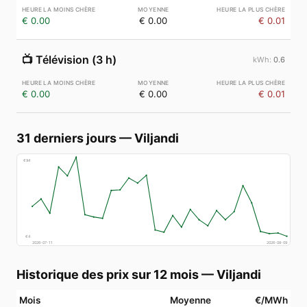
€ 0.00
€ 0.00
€ 0.01
📺
Télévision (3 h)
0.6
€ 0.00
€ 0.00
€ 0.01
31 derniers jours
—
Viljandi
€
94
€
4
2026-07-11
2026-08-09
Historique des prix sur 12 mois
—
Viljandi
Mois
Moyenne
€/MWh