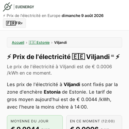
⚡️ Prix de l'électricité en Europe
dimanche 9 août 2026
🇫🇷
FR
▾
Accueil
›
🇪🇪
Estonie
›
Viljandi
⚡️
Prix de l'électricité
🇪🇪
Viljandi
⚡️
EE
Le prix de l'électricité à Viljandi est de € 0.0006
/kWh en ce moment.
Les prix de l'électricité à
Viljandi
sont fixés par la
zone d'enchère
Estonia
de Estonie. Le tarif de
gros moyen aujourd'hui est de € 0.0044 /kWh,
avec l'heure la moins chère à 14:00.
MOYENNE DU JOUR
EN CE MOMENT (12:00)