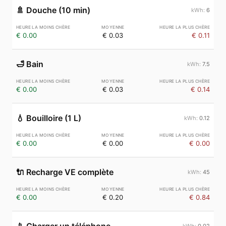
🚿
Douche (10 min)
6
€ 0.00
€ 0.03
€ 0.11
🛁
Bain
7.5
€ 0.00
€ 0.03
€ 0.14
💧
Bouilloire (1 L)
0.12
€ 0.00
€ 0.00
€ 0.00
🔌
Recharge VE complète
45
€ 0.00
€ 0.20
€ 0.84
0.02