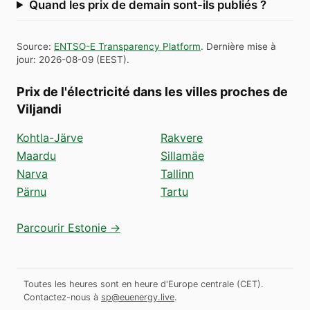
Quand les prix de demain sont-ils publiés ?
Source
:
ENTSO-E Transparency Platform
.
Dernière mise à
jour
:
2026-08-09
(
EEST
).
Prix de l'électricité dans les villes proches de
Viljandi
Kohtla-Järve
Rakvere
Maardu
Sillamäe
Narva
Tallinn
Pärnu
Tartu
Parcourir Estonie →
Toutes les heures sont en heure d'Europe centrale (CET).
Contactez-nous à
sp@euenergy.live
.