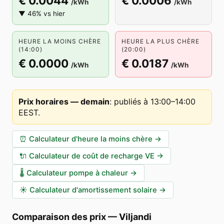
€ 0.0044
€ 0.0006
/kWh
/kWh
▼ 46% vs hier
HEURE LA MOINS CHÈRE
HEURE LA PLUS CHÈRE
(14:00)
(20:00)
€ 0.0000
€ 0.0187
/kWh
/kWh
Prix horaires — demain
:
publiés à 13:00–14:00
EEST
.
⏰
Calculateur d'heure la moins chère
→
🔌
Calculateur de coût de recharge VE
→
🌡️
Calculateur pompe à chaleur
→
☀️
Calculateur d'amortissement solaire
→
Comparaison des prix
—
Viljandi