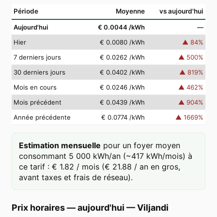
Période
Moyenne
vs aujourd'hui
Aujourd'hui
€ 0.0044
/kWh
—
Hier
€ 0.0080
/kWh
▲
84
%
7 derniers jours
€ 0.0262
/kWh
▲
500
%
30 derniers jours
€ 0.0402
/kWh
▲
819
%
Mois en cours
€ 0.0246
/kWh
▲
462
%
Mois précédent
€ 0.0439
/kWh
▲
904
%
Année précédente
€ 0.0774
/kWh
▲
1669
%
Estimation mensuelle
pour un foyer moyen
consommant 5 000 kWh/an (~417 kWh/mois) à
ce tarif : € 1.82 / mois (€ 21.88 / an en gros,
avant taxes et frais de réseau).
Prix horaires — aujourd'hui
—
Viljandi