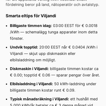
fördelning beror på land, nätoperatör och avtalstyp.
Smarta eltips för Viljandi
Billigaste timmen idag:
03:00 EEST för € 0.0018
/kWh — schemalägg tunga apparater inom detta
fönster.
Undvik topptid:
20:00 EEST når € 0.0404 /kWh i
Viljandi — skjut upp diskmaskin eller
elbilsladdning om möjligt.
Diskmaskin i Viljandi:
billigaste timmen kostar ca
€ 0.00; topptid € 0.06 — sparar pengar över året.
Elbilsladdning i Viljandi:
50 kWh-laddning under
billigaste timmen kostar runt € 0.09.
Typisk månadsräkning i Viljandi:
ett hushåll med
5 000 kWh/år betalar ca € 3 denna månad vid