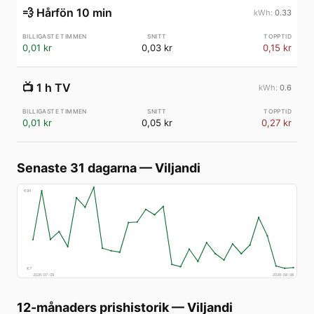
💨
Hårfön 10 min
0.33
0,01 kr
0,03 kr
0,15 kr
📺
1 h TV
0.6
0,01 kr
0,05 kr
0,27 kr
Senaste 31 dagarna
—
Viljandi
€
94
€
7
2026-07-09
2026-08-08
12-månaders prishistorik
—
Viljandi