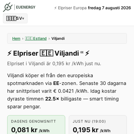
⚡️ Elpriser Europa
fredag 7 augusti 2026
🇸🇪
SV
▾
Hem
›
🇪🇪
Estland
›
Viljandi
⚡️
Elpriser
🇪🇪
Viljandi
⚡️
EE
Elpriset i Viljandi är 0,195 kr /kWh just nu.
Viljandi köper el från den europeiska
spotmarknaden via
EE
-zonen. Senaste 30 dagarna
har snittpriset varit € 0.0421 /kWh. Idag kostar
dyraste timmen
22.5×
billigaste — smart timing
sparar pengar.
DAGENS GENOMSNITT
JUST NU (19:00)
0,081 kr
0,195 kr
/kWh
/kWh