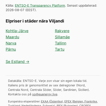
Källa
:
ENTSO-E Transparency Platform
.
Senast uppdaterad
:
2026-08-07
(
EEST
).
Elpriser i städer nära Viljandi
Kohtla-Järve
Rakvere
Maardu
Sillamäe
Narva
Tallinn
Pärnu
Tartu
Se Estland →
Datakälla: ENTSO-E. Varje zon visar sin egen lokala tid.
Italiens pris är genomsnittet av sex delregioner (Nord,
Centrala Nord, Centrala Söder, Söder, Sardinien, Sicilien).
Kontakta oss på
sp@euenergy.live
.
Europeiska eloperatörer:
EXAA
(
Österrike
)
,
EPEX
(
Belgien, Frankrike,
Tyskland, Nederländerna, Schweiz
)
,
IBEX
(
Bulgarien
)
,
CROPEX