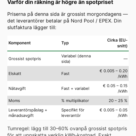
Varför din räkning är högre än spotpriset
Priserna på denna sida är grossist morgondagens —
det leverantörer betalar på Nord Pool / EPEX. Din
slutfaktura lägger till:
Cirka (EU-
Komponent
Typ
snitt)
Variabel (denna
Grossist spotpris
—
sida)
€ 0.005 – 0.20
Elskatt
Fast
/kWh
€ 0.05 – 0.15
Nätavgift
Fast + variabel
/kWh
Moms
% multiplikator
20 – 25 %
Leverantörspåslag +
Specifikt för
€ 0.005 – 0.05
månadsavgift
leverantör
/kWh
Tumregel: lägg till 30–60% ovanpå grossist spotpris
för att uppskatta verklig kWh-kostnad. Exakt