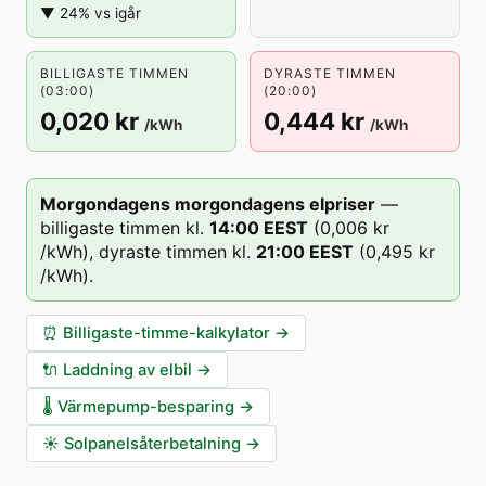
▼ 24% vs igår
BILLIGASTE TIMMEN
DYRASTE TIMMEN
(03:00)
(20:00)
0,020 kr
0,444 kr
/kWh
/kWh
Morgondagens morgondagens elpriser
—
billigaste timmen kl.
14
:00
EEST
(
0,006 kr
/kWh),
dyraste timmen kl.
21
:00
EEST
(
0,495 kr
/kWh).
⏰
Billigaste-timme-kalkylator
→
🔌
Laddning av elbil
→
🌡️
Värmepump-besparing
→
☀️
Solpanelsåterbetalning
→