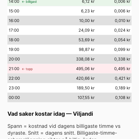
14
:00
6,12 kr
0,006 kr
← billigast
15
:00
6,23 kr
0,006 kr
16
:00
10,00 kr
0,010 kr
17
:00
24,09 kr
0,024 kr
18
:00
53,69 kr
0,054 kr
19
:00
98,87 kr
0,099 kr
20
:00
338,08 kr
0,338 kr
21
:00
495,06 kr
0,495 kr
← topp
22
:00
420,66 kr
0,421 kr
23
:00
189,50 kr
0,189 kr
00
:00
107,55 kr
0,108 kr
Vad saker kostar idag
—
Viljandi
Spann = kostnad vid dagens billigaste timme vs
dyraste. Snitt = dagens snitt. Billigaste-timme-