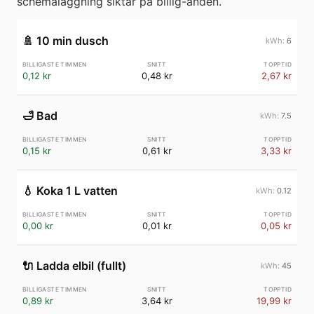
schemaläggning siktar på billig-änden.
🚿
10 min dusch
6
0,12 kr
0,48 kr
2,67 kr
🛁
Bad
7.5
0,15 kr
0,61 kr
3,33 kr
💧
Koka 1 L vatten
0.12
0,00 kr
0,01 kr
0,05 kr
🔌
Ladda elbil (fullt)
45
0,89 kr
3,64 kr
19,99 kr