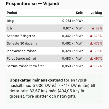
Prisjämförelse
—
Viljandi
Period
Snitt
vs idag
Idag
0,081 kr
/kWh
—
Igår
0,107 kr
/kWh
▲
32
%
Senaste 7 dagarna
0,342 kr
/kWh
▲
323
%
Senaste 30 dagarna
0,462 kr
/kWh
▲
472
%
Innevarande månad
0,328 kr
/kWh
▲
306
%
Föregående månad
0,483 kr
/kWh
▲
497
%
Samma månad förra året
0,850 kr
/kWh
▲
952
%
Uppskattad månadskostnad
för en typisk
hushåll med 5 000 kWh/år (~417 kWh/mån) till
detta pris: 33,67 kr / mån (404,05 kr / år
grossist, före skatter och nätavgift).