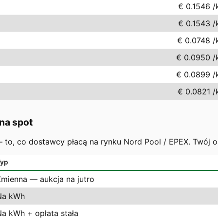
€ 0.1546
/
€ 0.1543
/
€ 0.0748
/
€ 0.0950
/
€ 0.0899
/
€ 0.0821
/
na spot
 — to, co dostawcy płacą na rynku Nord Pool / EPEX. Twój 
yp
Zmienna — aukcja na jutro
Na kWh
Na kWh + opłata stała