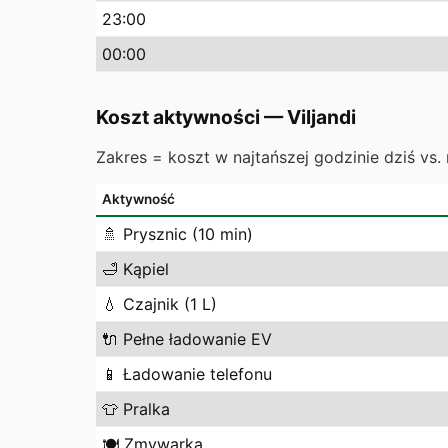
23
:00
00
:00
Koszt aktywności
—
Viljandi
Zakres = koszt w najtańszej godzinie dziś vs. 
Aktywność
🚿
Prysznic (10 min)
🛁
Kąpiel
💧
Czajnik (1 L)
🔌
Pełne ładowanie EV
📱
Ładowanie telefonu
👕
Pralka
🍽️
Zmywarka