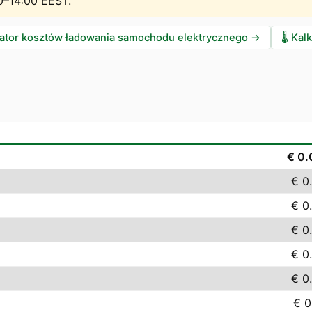
0–14:00 EEST
.
lator kosztów ładowania samochodu elektrycznego
→
🌡️
Kalk
€ 0
€ 0
€ 0
€ 0
€ 0
€ 0
€ 0