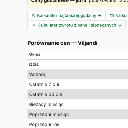
Ceny godzinowe — jutro
:
publikowane 13:0
⏰
Kalkulator najtańszej godziny
→
🔌
Kalku
☀️
Kalkulator zwrotu z paneli słonecznych
→
Porównanie cen
—
Viljandi
Okres
Dziś
Wczoraj
Ostatnie 7 dni
Ostatnie 30 dni
Bieżący miesiąc
Poprzedni miesiąc
Poprzedni rok