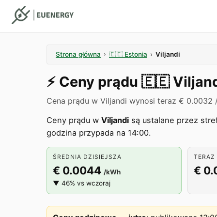
Strona główna
›
🇪🇪
Estonia
›
Viljandi
⚡️
Ceny prądu
🇪🇪
Viljan
Cena prądu w Viljandi wynosi teraz € 0.0032 
Ceny prądu w
Viljandi
są ustalane przez str
godzina przypada na 14:00.
ŚREDNIA DZISIEJSZA
TERAZ 
€ 0.0044
€ 0
/kWh
▼ 46% vs wczoraj