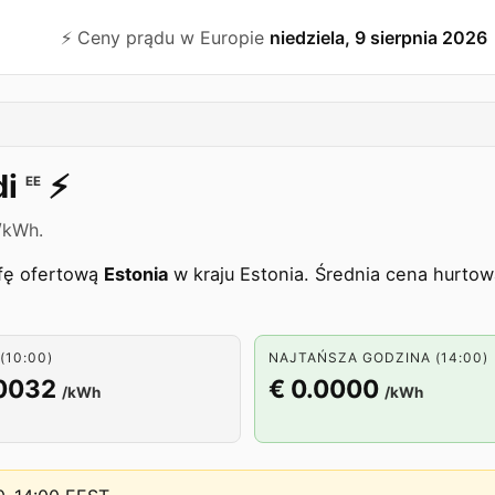
⚡️ Ceny prądu w Europie
niedziela, 9 sierpnia 2026
di
⚡️
EE
/kWh.
efę ofertową
Estonia
w kraju Estonia. Średnia cena hurtow
(10:00)
NAJTAŃSZA GODZINA (14:00)
.0032
€ 0.0000
/kWh
/kWh