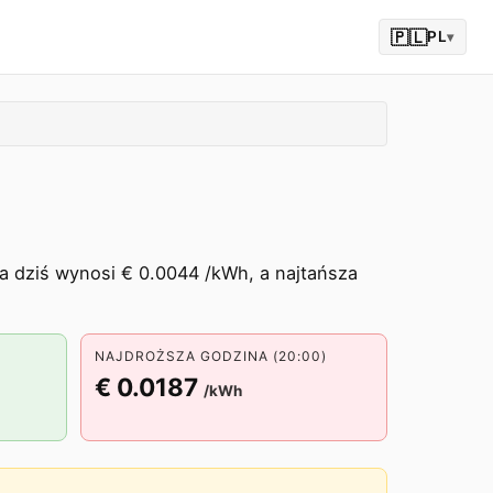
🇵🇱
PL
▾
a dziś wynosi € 0.0044 /kWh, a najtańsza
NAJDROŻSZA GODZINA (20:00)
€ 0.0187
/kWh