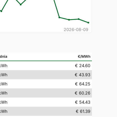
2026-08-09
dnia
€/MWh
kWh
€ 24.60
kWh
€ 43.93
kWh
€ 64.25
kWh
€ 60.26
kWh
€ 54.43
kWh
€ 61.39