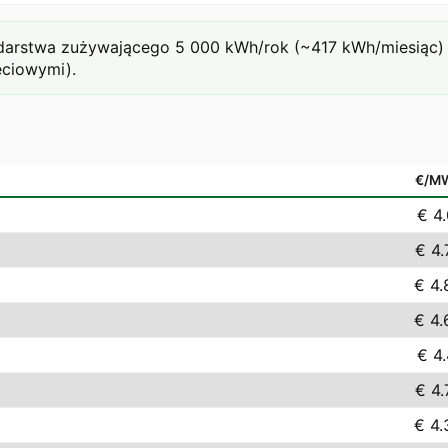
rstwa zużywającego 5 000 kWh/rok (~417 kWh/miesiąc) prz
eciowymi).
€/M
€ 4.
€ 4.
€ 4.
€ 4.
€ 4.
€ 4.
€ 4.