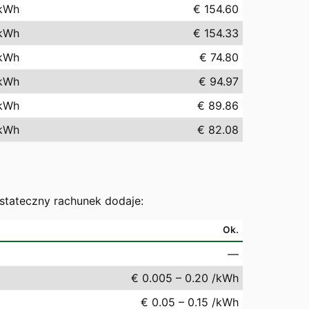
kWh
€ 154.60
kWh
€ 154.33
kWh
€ 74.80
kWh
€ 94.97
kWh
€ 89.86
kWh
€ 82.08
ostateczny rachunek dodaje:
Ok.
—
€ 0.005 – 0.20 /kWh
€ 0.05 – 0.15 /kWh