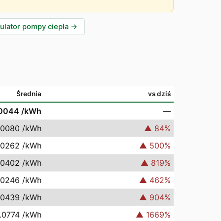
ulator pompy ciepła
→
Średnia
vs dziś
.0044
/kWh
—
.0080
/kWh
▲
84
%
.0262
/kWh
▲
500
%
.0402
/kWh
▲
819
%
.0246
/kWh
▲
462
%
.0439
/kWh
▲
904
%
.0774
/kWh
▲
1669
%