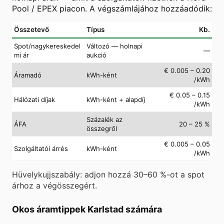
Pool / EPEX piacon. A végszámlájához hozzáadódik:
Összetevő
Típus
Kb.
Spot/nagykereskedel
Változó — holnapi
—
mi ár
aukció
€ 0.005 – 0.20
Áramadó
kWh-ként
/kWh
€ 0.05 – 0.15
Hálózati díjak
kWh-ként + alapdíj
/kWh
Százalék az
ÁFA
20 – 25 %
összegről
€ 0.005 – 0.05
Szolgáltatói árrés
kWh-ként
/kWh
Hüvelykujjszabály: adjon hozzá 30–60 %-ot a spot
árhoz a végösszegért.
Okos áramtippek Karlstad számára