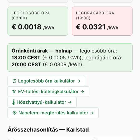
LEGOLCSÓBB ÓRA
LEGDRÁGÁBB ÓRA
(03:00)
(19:00)
€ 0.0018
€ 0.0321
/kWh
/kWh
Óránkénti árak — holnap
—
legolcsóbb óra:
13
:00
CEST
(
€ 0.0005
/kWh),
legdrágább óra:
20
:00
CEST
(
€ 0.0309
/kWh).
⏰
Legolcsóbb óra kalkulátor
→
🔌
EV-töltési költségkalkulátor
→
🌡️
Hőszivattyú-kalkulátor
→
☀️
Napelem-megtérülés kalkulátor
→
Árösszehasonlítás
—
Karlstad