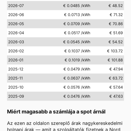
2026-07
€ 0.0485
/kWh
€ 48.52
2026-06
€ 0.0713
/kWh
€ 71.32
2026-05
€ 0.0709
/kWh
€ 70.86
2026-04
€ 0.0517
/kWh
€ 51.69
2026-03
€ 0.0545
/kWh
€ 54.52
2026-02
€ 0.1037
/kWh
€ 103.72
2026-01
€ 0.1019
/kWh
€ 101.88
2025-12
€ 0.0479
/kWh
€ 47.94
2025-11
€ 0.0637
/kWh
€ 63.72
2025-10
€ 0.0576
/kWh
€ 57.64
2025-09
€ 0.0476
/kWh
€ 47.63
Miért magasabb a számlája a spot árnál
Az ezen az oldalon szereplő árak nagykereskedelmi
holnapi árak — amit a szolgáltatók fizetnek a Nord