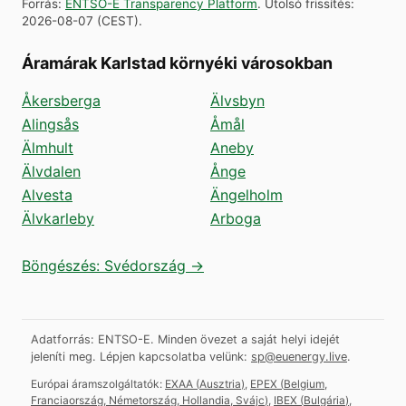
Forrás
:
ENTSO-E Transparency Platform
.
Utolsó frissítés
:
2026-08-07
(
CEST
).
Áramárak Karlstad környéki városokban
Åkersberga
Älvsbyn
Alingsås
Åmål
Älmhult
Aneby
Älvdalen
Ånge
Alvesta
Ängelholm
Älvkarleby
Arboga
Böngészés: Svédország →
Adatforrás: ENTSO-E. Minden övezet a saját helyi idejét
jeleníti meg.
Lépjen kapcsolatba velünk:
sp@euenergy.live
.
Európai áramszolgáltatók:
EXAA
(
Ausztria
)
,
EPEX
(
Belgium,
Franciaország, Németország, Hollandia, Svájc
)
,
IBEX
(
Bulgária
)
,