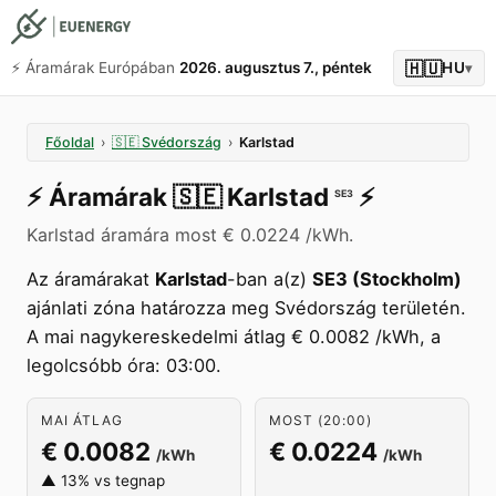
🇭🇺
⚡️ Áramárak Európában
2026. augusztus 7., péntek
HU
▾
Főoldal
›
🇸🇪
Svédország
›
Karlstad
⚡️
Áramárak
🇸🇪
Karlstad
⚡️
SE3
Karlstad áramára most € 0.0224 /kWh.
Az áramárakat
Karlstad
-ban a(z)
SE3 (Stockholm)
ajánlati zóna határozza meg Svédország területén.
A mai nagykereskedelmi átlag € 0.0082 /kWh, a
legolcsóbb óra: 03:00.
MAI ÁTLAG
MOST (20:00)
€ 0.0082
€ 0.0224
/kWh
/kWh
▲ 13% vs tegnap