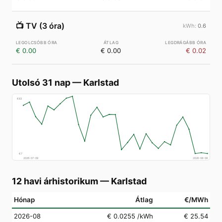
📺
TV (3 óra)
0.6
€ 0.00
€ 0.00
€ 0.02
Utolsó 31 nap
—
Karlstad
€
83
€
7
2026-07-09
2026-08-08
12 havi árhistorikum
—
Karlstad
Hónap
Átlag
€/MWh
2026-08
€ 0.0255
/kWh
€ 25.54