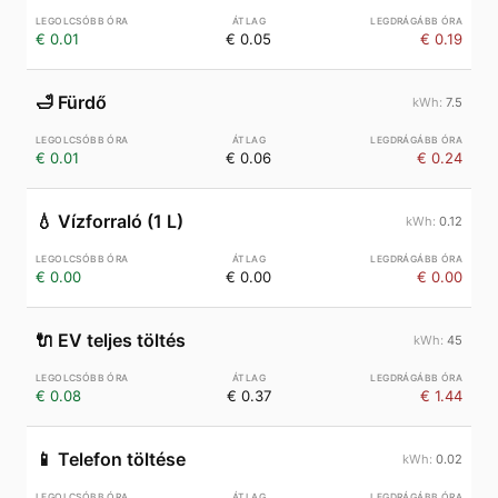
€ 0.01
€ 0.05
€ 0.19
🛁
Fürdő
7.5
€ 0.01
€ 0.06
€ 0.24
💧
Vízforraló (1 L)
0.12
€ 0.00
€ 0.00
€ 0.00
🔌
EV teljes töltés
45
€ 0.08
€ 0.37
€ 1.44
📱
Telefon töltése
0.02