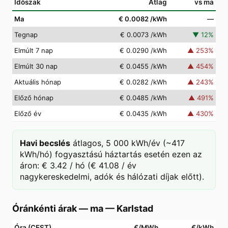
Időszak
Átlag
vs ma
Ma
€ 0.0082
/kWh
—
Tegnap
€ 0.0073
/kWh
▼
12
%
Elmúlt 7 nap
€ 0.0290
/kWh
▲
253
%
Elmúlt 30 nap
€ 0.0455
/kWh
▲
454
%
Aktuális hónap
€ 0.0282
/kWh
▲
243
%
Előző hónap
€ 0.0485
/kWh
▲
491
%
Előző év
€ 0.0435
/kWh
▲
430
%
Havi becslés
átlagos, 5 000 kWh/év (~417
kWh/hó) fogyasztású háztartás esetén ezen az
áron: € 3.42 / hó (€ 41.08 / év
nagykereskedelmi, adók és hálózati díjak előtt).
Óránkénti árak — ma
—
Karlstad
Óra (CEST)
€/MWh
€/kWh