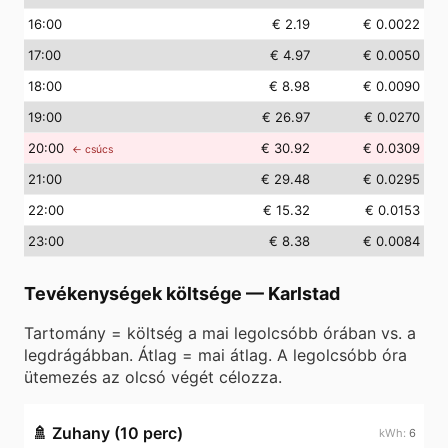
16
:00
€ 2.19
€ 0.0022
17
:00
€ 4.97
€ 0.0050
18
:00
€ 8.98
€ 0.0090
19
:00
€ 26.97
€ 0.0270
20
:00
€ 30.92
€ 0.0309
← csúcs
21
:00
€ 29.48
€ 0.0295
22
:00
€ 15.32
€ 0.0153
23
:00
€ 8.38
€ 0.0084
Tevékenységek költsége
—
Karlstad
Tartomány = költség a mai legolcsóbb órában vs. a
legdrágábban. Átlag = mai átlag. A legolcsóbb óra
ütemezés az olcsó végét célozza.
🚿
Zuhany (10 perc)
6