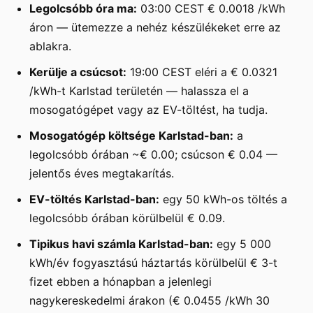
Legolcsóbb óra ma:
03:00 CEST € 0.0018 /kWh
áron — ütemezze a nehéz készülékeket erre az
ablakra.
Kerülje a csúcsot:
19:00 CEST eléri a € 0.0321
/kWh-t Karlstad területén — halassza el a
mosogatógépet vagy az EV-töltést, ha tudja.
Mosogatógép költsége Karlstad-ban:
a
legolcsóbb órában ~€ 0.00; csúcson € 0.04 —
jelentős éves megtakarítás.
EV-töltés Karlstad-ban:
egy 50 kWh-os töltés a
legolcsóbb órában körülbelül € 0.09.
Tipikus havi számla Karlstad-ban:
egy 5 000
kWh/év fogyasztású háztartás körülbelül € 3-t
fizet ebben a hónapban a jelenlegi
nagykereskedelmi árakon (€ 0.0455 /kWh 30