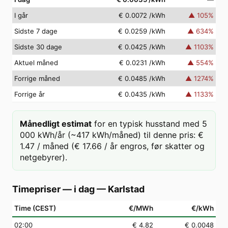
I går
€ 0.0072
/kWh
▲
105
%
Sidste 7 dage
€ 0.0259
/kWh
▲
634
%
Sidste 30 dage
€ 0.0425
/kWh
▲
1103
%
Aktuel måned
€ 0.0231
/kWh
▲
554
%
Forrige måned
€ 0.0485
/kWh
▲
1274
%
Forrige år
€ 0.0435
/kWh
▲
1133
%
Månedligt estimat
for en typisk husstand med 5
000 kWh/år (~417 kWh/måned) til denne pris: €
1.47 / måned (€ 17.66 / år engros, før skatter og
netgebyrer).
Timepriser — i dag
—
Karlstad
Time (CEST)
€/MWh
€/kWh
02
:00
€ 4.82
€ 0.0048