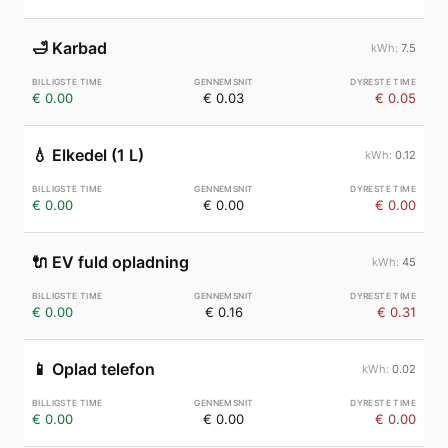
🛁
Karbad
7.5
€ 0.00
€ 0.03
€ 0.05
💧
Elkedel (1 L)
0.12
€ 0.00
€ 0.00
€ 0.00
🔌
EV fuld opladning
45
€ 0.00
€ 0.16
€ 0.31
📱
Oplad telefon
0.02
€ 0.00
€ 0.00
€ 0.00