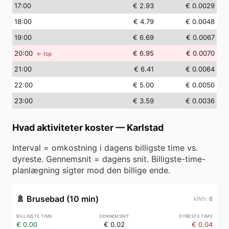
17
:00
€ 2.93
€ 0.0029
18
:00
€ 4.79
€ 0.0048
19
:00
€ 6.69
€ 0.0067
20
:00
€ 6.95
€ 0.0070
← top
21
:00
€ 6.41
€ 0.0064
22
:00
€ 5.00
€ 0.0050
23
:00
€ 3.59
€ 0.0036
Hvad aktiviteter koster
—
Karlstad
Interval = omkostning i dagens billigste time vs.
dyreste. Gennemsnit = dagens snit. Billigste-time-
planlægning sigter mod den billige ende.
🚿
Brusebad (10 min)
6
€ 0.00
€ 0.02
€ 0.04