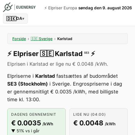
⚡️ Elpriser Europa
søndag den 9. august 2026
🇩🇰
DA
▾
Forside
›
🇸🇪
Sverige
›
Karlstad
⚡️
Elpriser
🇸🇪
Karlstad
⚡️
SE3
Elprisen i Karlstad er lige nu € 0.0048 /kWh.
Elpriserne i
Karlstad
fastsættes af budområdet
SE3 (Stockholm)
i Sverige. Engrospriserne i dag
er gennemsnitligt € 0.0035 /kWh, med billigste
time kl. 13:00.
DAGENS GENNEMSNIT
LIGE NU (04:00)
€ 0.0035
€ 0.0048
/kWh
/kWh
▼ 51% vs i går