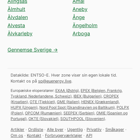
Alingsås
Åmål
Älmhult
Aneby
Älvdalen
Ånge
Alvesta
Ängelholm
Älvkarleby
Arboga
Gennemse Sverige →
Datakilde: ENTSO-E. Hver zone viser sin egen lokale tid.
Kontakt os på
sp@euenergy.live
.
Europæiske eloperatører:
EXAA
(
Østrig
)
,
EPEX
(
Belgien, Frankrig,
Tyskland, Nederlandene, Schweiz
)
,
IBEX
(
Bulgarien
)
,
CROPEX
(
Kroatien
)
,
OTE
(
Tjekkiet
)
,
GME
(
Italien
)
,
HENEX
(
Grækenland
)
,
HUPX
(
Ungarn
)
,
Nord Pool Spot
(
Skandinavien og Baltikum
)
,
POLPX
(
Polen
)
,
OPCOM
(
Rumænien
)
,
SEEPEX
(
Serbien
)
,
OMIE
(
Spanien og
Portugal
)
,
OKTE
(
Slovakiet
)
,
SOUTHPOOL
(
Slovenien
)
.
Artikler
·
Ordliste
·
Alle byer
·
Ugentlig
·
Privatliv
·
Småkager
·
Om os
·
Kontakt
·
Forbrugerværktøjer
·
API