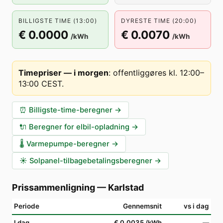
BILLIGSTE TIME (13:00)
DYRESTE TIME (20:00)
€ 0.0000
€ 0.0070
/kWh
/kWh
Timepriser — i morgen
:
offentliggøres kl. 12:00–
13:00 CEST
.
⏰
Billigste-time-beregner
→
🔌
Beregner for elbil-opladning
→
🌡️
Varmepumpe-beregner
→
☀️
Solpanel-tilbagebetalingsberegner
→
Prissammenligning
—
Karlstad
Periode
Gennemsnit
vs i dag
I dag
€ 0.0035
/kWh
—