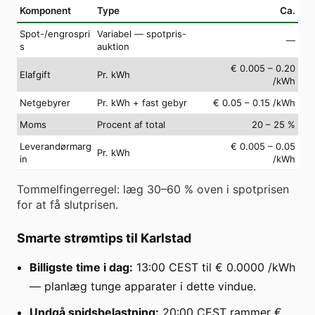
Komponent
Type
Ca.
Spot-/engrospri
Variabel — spotpris-
—
s
auktion
€ 0.005 – 0.20
Elafgift
Pr. kWh
/kWh
Netgebyrer
Pr. kWh + fast gebyr
€ 0.05 – 0.15 /kWh
Moms
Procent af total
20 – 25 %
Leverandørmarg
€ 0.005 – 0.05
Pr. kWh
in
/kWh
Tommelfingerregel: læg 30–60 % oven i spotprisen
for at få slutprisen.
Smarte strømtips til Karlstad
Billigste time i dag:
13:00 CEST til € 0.0000 /kWh
— planlæg tunge apparater i dette vindue.
Undgå spidsbelastning:
20:00 CEST rammer €