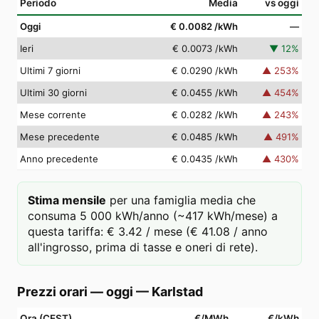
Periodo
Media
vs oggi
Oggi
€ 0.0082
/kWh
—
Ieri
€ 0.0073
/kWh
▼
12
%
Ultimi 7 giorni
€ 0.0290
/kWh
▲
253
%
Ultimi 30 giorni
€ 0.0455
/kWh
▲
454
%
Mese corrente
€ 0.0282
/kWh
▲
243
%
Mese precedente
€ 0.0485
/kWh
▲
491
%
Anno precedente
€ 0.0435
/kWh
▲
430
%
Stima mensile
per una famiglia media che
consuma 5 000 kWh/anno (~417 kWh/mese) a
questa tariffa: € 3.42 / mese (€ 41.08 / anno
all'ingrosso, prima di tasse e oneri di rete).
Prezzi orari — oggi
—
Karlstad
Ora (CEST)
€/MWh
€/kWh