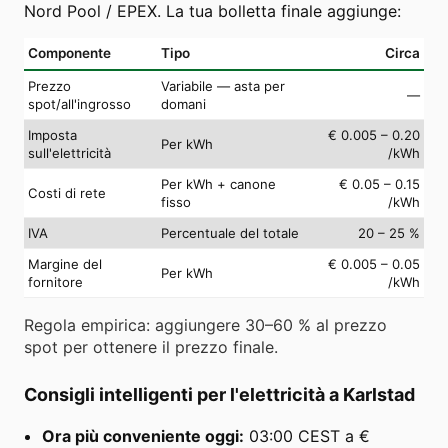
Nord Pool / EPEX. La tua bolletta finale aggiunge:
Componente
Tipo
Circa
Prezzo
Variabile — asta per
—
spot/all'ingrosso
domani
Imposta
€ 0.005 – 0.20
Per kWh
sull'elettricità
/kWh
Per kWh + canone
€ 0.05 – 0.15
Costi di rete
fisso
/kWh
IVA
Percentuale del totale
20 – 25 %
Margine del
€ 0.005 – 0.05
Per kWh
fornitore
/kWh
Regola empirica: aggiungere 30–60 % al prezzo
spot per ottenere il prezzo finale.
Consigli intelligenti per l'elettricità a Karlstad
Ora più conveniente oggi:
03:00 CEST a €