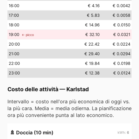
16
:00
€ 4.16
€ 0.0042
17
:00
€ 5.83
€ 0.0058
18
:00
€ 14.96
€ 0.0150
19
:00
€ 32.10
€ 0.0321
← picco
20
:00
€ 22.42
€ 0.0224
21
:00
€ 29.40
€ 0.0294
22
:00
€ 19.84
€ 0.0198
23
:00
€ 12.38
€ 0.0124
Costo delle attività
—
Karlstad
Intervallo = costo nell'ora più economica di oggi vs.
la più cara. Media = media odierna. La pianificazione
ora più conveniente punta al lato economico.
🚿
Doccia (10 min)
6