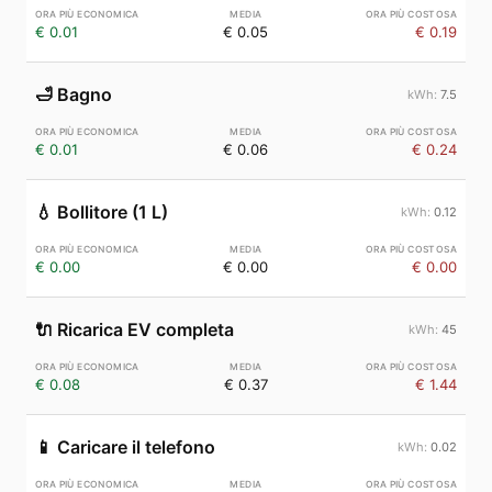
€ 0.01
€ 0.05
€ 0.19
🛁
Bagno
7.5
€ 0.01
€ 0.06
€ 0.24
💧
Bollitore (1 L)
0.12
€ 0.00
€ 0.00
€ 0.00
🔌
Ricarica EV completa
45
€ 0.08
€ 0.37
€ 1.44
📱
Caricare il telefono
0.02