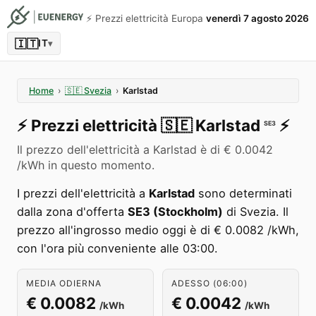
⚡️ Prezzi elettricità Europa
venerdì 7 agosto 2026
🇮🇹
IT
▾
Home
›
🇸🇪
Svezia
›
Karlstad
⚡️
Prezzi elettricità
🇸🇪
Karlstad
⚡️
SE3
Il prezzo dell'elettricità a Karlstad è di € 0.0042
/kWh in questo momento.
I prezzi dell'elettricità a
Karlstad
sono determinati
dalla zona d'offerta
SE3 (Stockholm)
di Svezia. Il
prezzo all'ingrosso medio oggi è di € 0.0082 /kWh,
con l'ora più conveniente alle 03:00.
MEDIA ODIERNA
ADESSO (06:00)
€ 0.0082
€ 0.0042
/kWh
/kWh