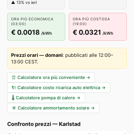
▲ 13% vs ieri
ORA PIÙ ECONOMICA
ORA PIÙ COSTOSA
(03:00)
(19:00)
€ 0.0018
€ 0.0321
/kWh
/kWh
Prezzi orari — domani
:
pubblicati alle 12:00–
13:00 CEST
.
⏰
Calcolatore ora più conveniente
→
🔌
Calcolatore costo ricarica auto elettrica
→
🌡️
Calcolatore pompa di calore
→
☀️
Calcolatore ammortamento solare
→
Confronto prezzi
—
Karlstad