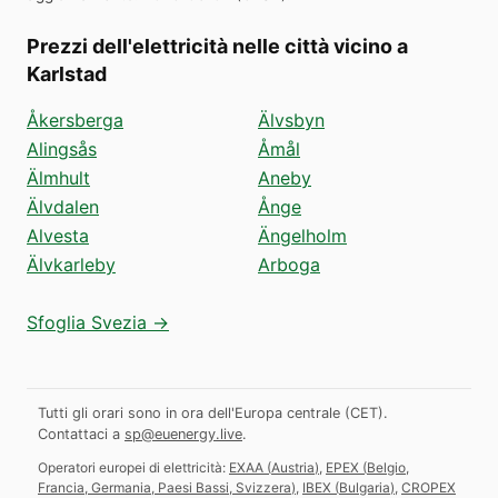
Prezzi dell'elettricità nelle città vicino a
Karlstad
Åkersberga
Älvsbyn
Alingsås
Åmål
Älmhult
Aneby
Älvdalen
Ånge
Alvesta
Ängelholm
Älvkarleby
Arboga
Sfoglia Svezia →
Tutti gli orari sono in ora dell'Europa centrale (CET).
Contattaci a
sp@euenergy.live
.
Operatori europei di elettricità:
EXAA
(
Austria
)
,
EPEX
(
Belgio,
Francia, Germania, Paesi Bassi, Svizzera
)
,
IBEX
(
Bulgaria
)
,
CROPEX