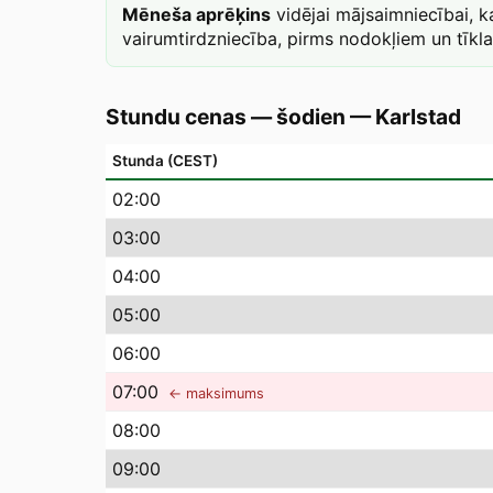
Mēneša aprēķins
vidējai mājsaimniecībai, 
vairumtirdzniecība, pirms nodokļiem un tīkl
Stundu cenas — šodien
—
Karlstad
Stunda (CEST)
02
:00
03
:00
04
:00
05
:00
06
:00
07
:00
← maksimums
08
:00
09
:00