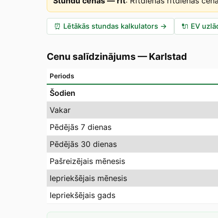
Stundu cenas — rīt
:
Rītdienas rītdienas cen
⏰
Lētākās stundas kalkulators
→
🔌
EV uzlā
Cenu salīdzinājums
—
Karlstad
Periods
Šodien
Vakar
Pēdējās 7 dienas
Pēdējās 30 dienas
Pašreizējais mēnesis
Iepriekšējais mēnesis
Iepriekšējais gads