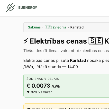
Sākums
›
🇸🇪
Zviedrija
›
Karlstad
⚡️
Elektrības cenas
🇸🇪
K
Tiešraides rītdienas vairumtirdzniecības cena
Elektrības cenas pilsētā
Karlstad
nosaka pie
/kWh, lētākā stunda — 14:00.
ŠODIENAS VIDĒJAIS
€ 0.0073
/kWh
▼ 82% vs vakar