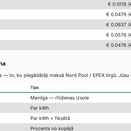
€ 0.1019
/
€ 0.0479
/
€ 0.0637
/
€ 0.0576
/
€ 0.0476
/
na
as — to, ko piegādātāji maksā Nord Pool / EPEX tirgū. Jūsu 
Tips
Mainīga — rītdienas izsole
Par kWh
Par kWh + fiksētā
Procents no kopējā