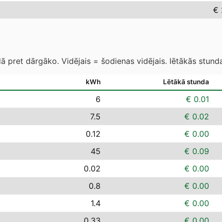
€ 
 pret dārgāko. Vidējais = šodienas vidējais. lētākās stund
kWh
Lētākā stunda
6
€ 0.01
7.5
€ 0.02
0.12
€ 0.00
45
€ 0.09
0.02
€ 0.00
0.8
€ 0.00
1.4
€ 0.00
0.33
€ 0.00