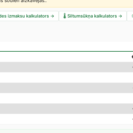
as šodien aizkavējas.
.
des izmaksu kalkulators
→
🌡️
Siltumsūkņa kalkulators
→