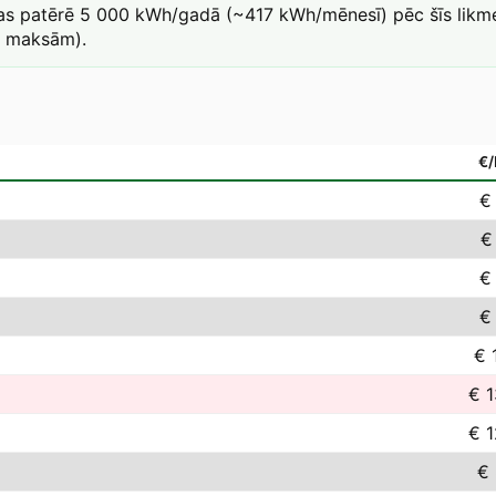
kas patērē 5 000 kWh/gadā (~417 kWh/mēnesī) pēc šīs likme
a maksām).
€
€
€
€
€
€ 
€ 1
€ 1
€ 