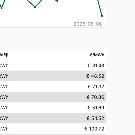
2026-08-06
idēji
€/MWh
kWh
€ 31.48
kWh
€ 48.52
kWh
€ 71.32
kWh
€ 70.86
kWh
€ 51.69
kWh
€ 54.52
kWh
€ 103.72