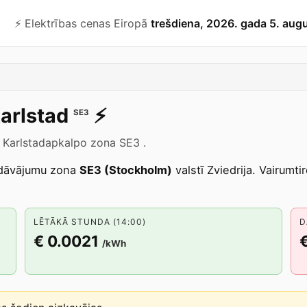
⚡️ Elektrības cenas Eiropā
trešdiena, 2026. gada 5. aug
arlstad
⚡️
SE3
s Karlstadapkalpo zona SE3 .
dāvājumu zona
SE3 (Stockholm)
valstī Zviedrija. Vairumt
LĒTĀKĀ STUNDA (14:00)
D
€ 0.0021
/kWh