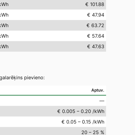
kWh
€ 101.88
kWh
€ 47.94
kWh
€ 63.72
kWh
€ 57.64
kWh
€ 47.63
galarēķins pievieno:
Aptuv.
—
€ 0.005 – 0.20 /kWh
€ 0.05 – 0.15 /kWh
20 – 25 %