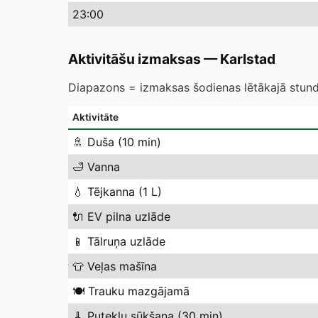
23
:00
Aktivitāšu izmaksas
—
Karlstad
Diapazons = izmaksas šodienas lētākajā stundā
Aktivitāte
🚿
Duša (10 min)
🛁
Vanna
💧
Tējkanna (1 L)
🔌
EV pilna uzlāde
📱
Tālruņa uzlāde
👕
Veļas mašīna
🍽️
Trauku mazgājamā
🧹
Putekļu sūkšana (30 min)