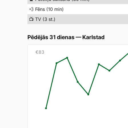
💨
Fēns (10 min)
📺
TV (3 st.)
Pēdējās 31 dienas
—
Karlstad
€
83