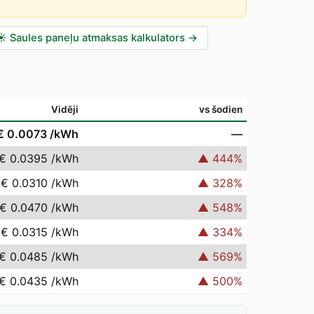
☀️
Saules paneļu atmaksas kalkulators
→
Vidēji
vs šodien
€ 0.0073
/kWh
—
€ 0.0395
/kWh
▲
444
%
€ 0.0310
/kWh
▲
328
%
€ 0.0470
/kWh
▲
548
%
€ 0.0315
/kWh
▲
334
%
€ 0.0485
/kWh
▲
569
%
€ 0.0435
/kWh
▲
500
%