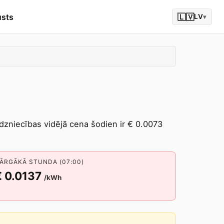
usts
🇱🇻
LV
▾
irdzniecības vidējā cena šodien ir € 0.0073
ĀRGĀKĀ STUNDA (07:00)
€ 0.0137
/kWh