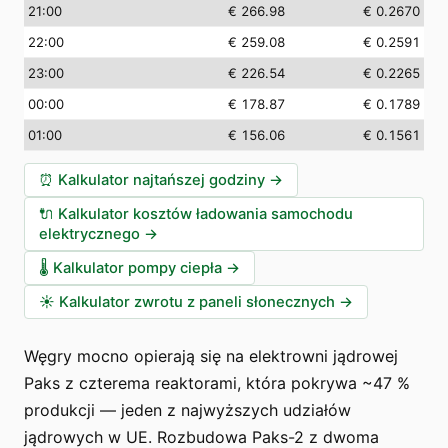
21:00
€ 266.98
€ 0.2670
22:00
€ 259.08
€ 0.2591
23:00
€ 226.54
€ 0.2265
00:00
€ 178.87
€ 0.1789
01:00
€ 156.06
€ 0.1561
⏰
Kalkulator najtańszej godziny
→
🔌
Kalkulator kosztów ładowania samochodu
elektrycznego
→
🌡️
Kalkulator pompy ciepła
→
☀️
Kalkulator zwrotu z paneli słonecznych
→
Węgry mocno opierają się na elektrowni jądrowej
Paks z czterema reaktorami, która pokrywa ~47 %
produkcji — jeden z najwyższych udziałów
jądrowych w UE. Rozbudowa Paks-2 z dwoma