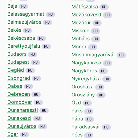
Baja
Mátészalka
HU
HU
Balassagyarmat
Mezőkövesd
HU
HU
Balmazújváros
Mezőtúr
HU
HU
Békés
Miskolc
HU
HU
Békéscsaba
Mohács
HU
HU
Berettyóújfalu
Monor
HU
HU
Budaörs
Mosonmagyaróvár
HU
HU
Budapest
Nagykanizsa
HU
HU
Cegléd
Nagykőrös
HU
HU
Csongrád
Nyíregyháza
HU
HU
Dabas
Orosháza
HU
HU
Debrecen
Oroszlány
HU
HU
Dombóvár
Ózd
HU
HU
Dunaharaszti
Paks
HU
HU
Dunakeszi
Pápa
HU
HU
Dunaújváros
Parádsasvár
HU
HU
Eger
Pécs
HU
HU