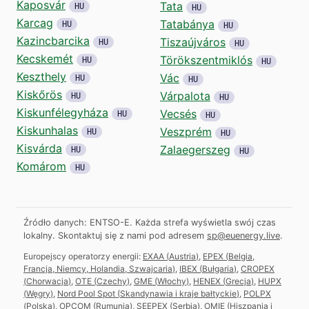
Kaposvár
Tata
HU
HU
Karcag
Tatabánya
HU
HU
Kazincbarcika
Tiszaújváros
HU
HU
Kecskemét
Törökszentmiklós
HU
HU
Keszthely
Vác
HU
HU
Kiskőrös
Várpalota
HU
HU
Kiskunfélegyháza
Vecsés
HU
HU
Kiskunhalas
Veszprém
HU
HU
Kisvárda
Zalaegerszeg
HU
HU
Komárom
HU
Źródło danych: ENTSO-E. Każda strefa wyświetla swój czas
lokalny.
Skontaktuj się z nami pod adresem
sp@euenergy.live
.
Europejscy operatorzy energii:
EXAA
(
Austria
)
,
EPEX
(
Belgia,
Francja, Niemcy, Holandia, Szwajcaria
)
,
IBEX
(
Bułgaria
)
,
CROPEX
(
Chorwacja
)
,
OTE
(
Czechy
)
,
GME
(
Włochy
)
,
HENEX
(
Grecja
)
,
HUPX
(
Węgry
)
,
Nord Pool Spot
(
Skandynawia i kraje bałtyckie
)
,
POLPX
(
Polska
)
,
OPCOM
(
Rumunia
)
,
SEEPEX
(
Serbia
)
,
OMIE
(
Hiszpania i