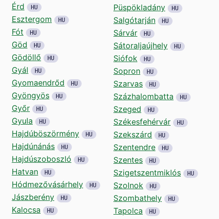
Érd
Püspökladány
HU
HU
Esztergom
Salgótarján
HU
HU
Fót
Sárvár
HU
HU
Göd
Sátoraljaújhely
HU
HU
Gödöllő
Siófok
HU
HU
Gyál
Sopron
HU
HU
Gyomaendrőd
Szarvas
HU
HU
Gyöngyös
Százhalombatta
HU
HU
Győr
Szeged
HU
HU
Gyula
Székesfehérvár
HU
HU
Hajdúböszörmény
Szekszárd
HU
HU
Hajdúnánás
Szentendre
HU
HU
Hajdúszoboszló
Szentes
HU
HU
Hatvan
Szigetszentmiklós
HU
HU
Hódmezővásárhely
Szolnok
HU
HU
Jászberény
Szombathely
HU
HU
Kalocsa
Tapolca
HU
HU