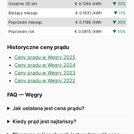
Ostatnie 30 dni
€ 0.1284
/kWh
▼
30
%
Bieżący miesiąc
€ 0.1631
/kWh
▼
11
%
Poprzedni miesiąc
€ 0.1186
/kWh
▼
35
%
Poprzedni rok
€ 0.0815
/kWh
▼
55
%
Historyczne ceny prądu
Ceny prądu w Węgry 2025
Ceny prądu w Węgry 2024
Ceny prądu w Węgry 2023
Ceny prądu w Węgry 2022
FAQ
—
Węgry
Jak ustalana jest cena prądu?
Kiedy prąd jest najtańszy?