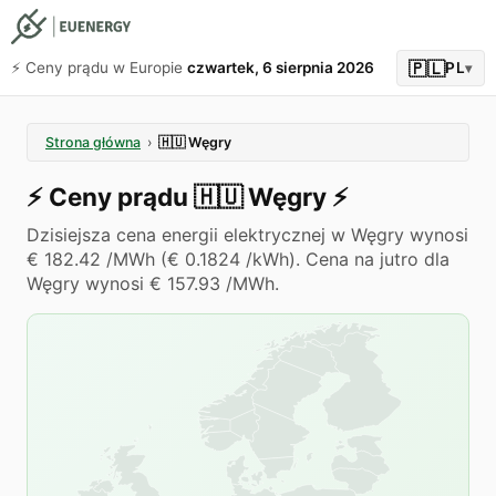
🇵🇱
⚡️ Ceny prądu w Europie
czwartek, 6 sierpnia 2026
PL
▾
Strona główna
›
🇭🇺
Węgry
⚡️
Ceny prądu
🇭🇺
Węgry
⚡️
Dzisiejsza cena energii elektrycznej w Węgry wynosi
€ 182.42 /MWh (€ 0.1824 /kWh). Cena na jutro dla
Węgry wynosi € 157.93 /MWh.