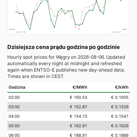
€ 81.00
3,627
2026-07-08
2026-08-07
Dzisiejsza cena prądu godzina po godzinie
Hourly spot prices for Węgry on 2026-08-06. Updated
automatically every night at midnight and refreshed
again when ENTSO-E publishes new day-ahead data.
Times are shown in CEST.
Godzina
€/MWh
€/kWh
02:00
€ 160.53
€ 0.1605
03:00
€ 152.87
€ 0.1529
04:00
€ 154.73
€ 0.1547
05:00
€ 162.91
€ 0.1629
06:00
€ 188.91
€ 0.1889