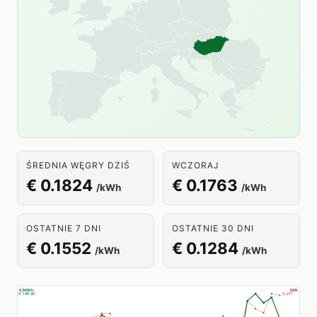
ŚREDNIA WĘGRY DZIŚ
WCZORAJ
€ 0.1824
€ 0.1763
/kWh
/kWh
OSTATNIE 7 DNI
OSTATNIE 30 DNI
€ 0.1552
€ 0.1284
/kWh
/kWh
€/MWh
MW
€ 186.90
5,217