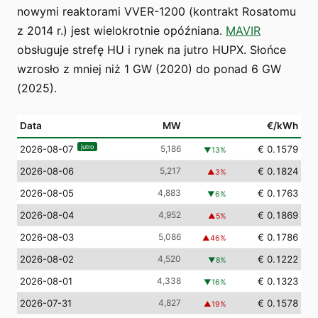
nowymi reaktorami VVER-1200 (kontrakt Rosatomu
z 2014 r.) jest wielokrotnie opóźniana.
MAVIR
obsługuje strefę HU i rynek na jutro HUPX. Słońce
wzrosło z mniej niż 1 GW (2020) do ponad 6 GW
(2025).
Data
MW
€/kWh
jutro
5,186
€ 0.1579
2026-08-07
▼
13
%
2026-08-06
5,217
€ 0.1824
▲
3
%
2026-08-05
4,883
€ 0.1763
▼
6
%
2026-08-04
4,952
€ 0.1869
▲
5
%
2026-08-03
5,086
€ 0.1786
▲
46
%
2026-08-02
4,520
€ 0.1222
▼
8
%
2026-08-01
4,338
€ 0.1323
▼
16
%
2026-07-31
4,827
€ 0.1578
▲
19
%