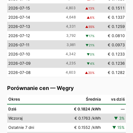
2026-07-15
4,803
€ 0.1511
▲
13
%
2026-07-14
4,648
€ 0.1337
▲
6
%
2026-07-13
4,331
€ 0.1259
▲
55
%
2026-07-12
3,792
€ 0.0810
▼
17
%
2026-07-11
3,981
€ 0.0973
▼
21
%
2026-07-10
4,342
€ 0.1233
▼
0
%
2026-07-09
4,235
€ 0.1236
▼
4
%
2026-07-08
4,603
€ 0.1282
▲
20
%
Porównanie cen
—
Węgry
Okres
Średnia
vs dziś
Dziś
€ 0.1824
/kWh
—
Wczoraj
€ 0.1763
/kWh
▼
3
%
Ostatnie 7 dni
€ 0.1552
/kWh
▼
15
%