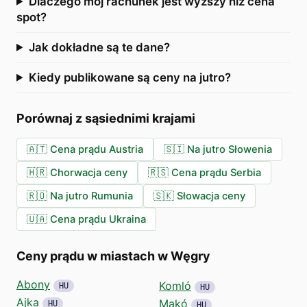
Dlaczego mój rachunek jest wyższy niż cena
spot?
Jak dokładne są te dane?
Kiedy publikowane są ceny na jutro?
Porównaj z sąsiednimi krajami
🇦🇹
Cena prądu Austria
🇸🇮
Na jutro Słowenia
🇭🇷
Chorwacja ceny
🇷🇸
Cena prądu Serbia
🇷🇴
Na jutro Rumunia
🇸🇰
Słowacja ceny
🇺🇦
Cena prądu Ukraina
Ceny prądu w miastach w Węgry
Abony
Komló
HU
HU
Ajka
Makó
HU
HU