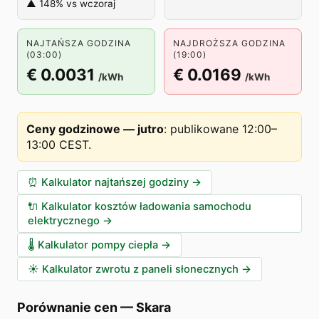
▲ 148% vs wczoraj
NAJTAŃSZA GODZINA
NAJDROŻSZA GODZINA
(03:00)
(19:00)
€ 0.0031
€ 0.0169
/kWh
/kWh
Ceny godzinowe — jutro
:
publikowane 12:00–
13:00 CEST
.
⏰
Kalkulator najtańszej godziny
→
🔌
Kalkulator kosztów ładowania samochodu
elektrycznego
→
🌡️
Kalkulator pompy ciepła
→
☀️
Kalkulator zwrotu z paneli słonecznych
→
Porównanie cen
—
Skara