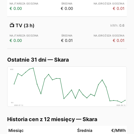
€ 0.00
€ 0.00
€ 0.01
📺
TV (3 h)
0.6
€ 0.00
€ 0.01
€ 0.01
Ostatnie 31 dni
—
Skara
€
83
€
4
2026-07-12
2026-08-10
Historia cen z 12 miesięcy
—
Skara
Miesiąc
Średnia
€/MWh