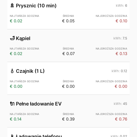
🚿
Prysznic (10 min)
6
€ 0.02
€ 0.05
€ 0.10
🛁
Kąpiel
7.5
€ 0.02
€ 0.07
€ 0.13
💧
Czajnik (1 L)
0.12
€ 0.00
€ 0.00
€ 0.00
🔌
Pełne ładowanie EV
45
€ 0.14
€ 0.39
€ 0.76
📱
Ładowanie telefonu
0.02