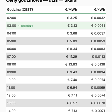
Ceny godzinowe — dziś
—
Skara
Godzina (CEST)
€/MWh
€/kWh
02
:00
€ 3.25
€ 0.0032
03
:00
€ 3.13
€ 0.0031
← najtańszy
04
:00
€ 3.68
€ 0.0037
05
:00
€ 5.89
€ 0.0059
06
:00
€ 8.34
€ 0.0083
07
:00
€ 11.29
€ 0.0113
08
:00
€ 13.83
€ 0.0138
09
:00
€ 9.43
€ 0.0094
10
:00
€ 7.40
€ 0.0074
11
:00
€ 6.94
€ 0.0069
12
:00
€ 7.41
€ 0.0074
13
:00
€ 6.97
€ 0.0070
14
:00
€ 7.13
€ 0.0071