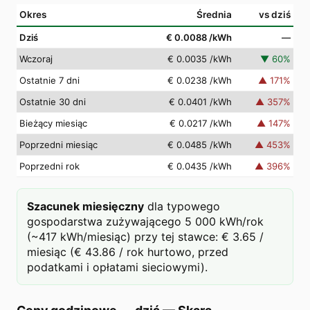
Okres
Średnia
vs dziś
Dziś
€ 0.0088
/kWh
—
Wczoraj
€ 0.0035
/kWh
▼
60
%
Ostatnie 7 dni
€ 0.0238
/kWh
▲
171
%
Ostatnie 30 dni
€ 0.0401
/kWh
▲
357
%
Bieżący miesiąc
€ 0.0217
/kWh
▲
147
%
Poprzedni miesiąc
€ 0.0485
/kWh
▲
453
%
Poprzedni rok
€ 0.0435
/kWh
▲
396
%
Szacunek miesięczny
dla typowego
gospodarstwa zużywającego 5 000 kWh/rok
(~417 kWh/miesiąc) przy tej stawce: € 3.65 /
miesiąc (€ 43.86 / rok hurtowo, przed
podatkami i opłatami sieciowymi).