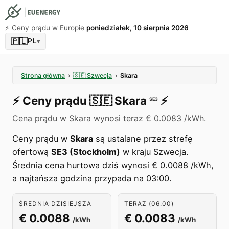
⚡️ Ceny prądu w Europie
poniedziałek, 10 sierpnia 2026
🇵🇱
PL
▾
Strona główna
›
🇸🇪
Szwecja
›
Skara
⚡️
Ceny prądu
🇸🇪
Skara
⚡️
SE3
Cena prądu w Skara wynosi teraz € 0.0083 /kWh.
Ceny prądu w
Skara
są ustalane przez strefę
ofertową
SE3 (Stockholm)
w kraju Szwecja.
Średnia cena hurtowa dziś wynosi € 0.0088 /kWh,
a najtańsza godzina przypada na 03:00.
ŚREDNIA DZISIEJSZA
TERAZ (06:00)
€ 0.0088
€ 0.0083
/kWh
/kWh