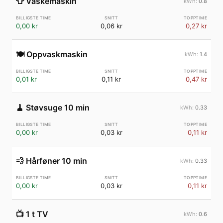
👕
Vaskemaskin
0.8
0,00 kr
0,06 kr
0,27 kr
🍽️
Oppvaskmaskin
1.4
0,01 kr
0,11 kr
0,47 kr
🧹
Støvsuge 10 min
0.33
0,00 kr
0,03 kr
0,11 kr
💨
Hårføner 10 min
0.33
0,00 kr
0,03 kr
0,11 kr
📺
1 t TV
0.6