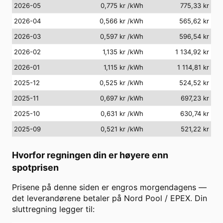
2026-05
0,775 kr
/kWh
775,33 kr
2026-04
0,566 kr
/kWh
565,62 kr
2026-03
0,597 kr
/kWh
596,54 kr
2026-02
1,135 kr
/kWh
1 134,92 kr
2026-01
1,115 kr
/kWh
1 114,81 kr
2025-12
0,525 kr
/kWh
524,52 kr
2025-11
0,697 kr
/kWh
697,23 kr
2025-10
0,631 kr
/kWh
630,74 kr
2025-09
0,521 kr
/kWh
521,22 kr
Hvorfor regningen din er høyere enn
spotprisen
Prisene på denne siden er engros morgendagens —
det leverandørene betaler på Nord Pool / EPEX. Din
sluttregning legger til: