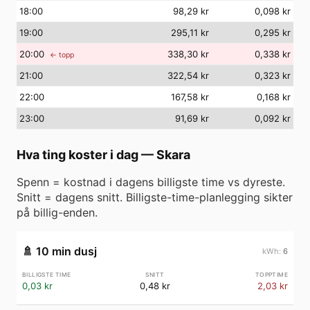
18
:00
98,29 kr
0,098 kr
19
:00
295,11 kr
0,295 kr
20
:00
338,30 kr
0,338 kr
← topp
21
:00
322,54 kr
0,323 kr
22
:00
167,58 kr
0,168 kr
23
:00
91,69 kr
0,092 kr
Hva ting koster i dag
—
Skara
Spenn = kostnad i dagens billigste time vs dyreste.
Snitt = dagens snitt. Billigste-time-planlegging sikter
på billig-enden.
🚿
10 min dusj
6
0,03 kr
0,48 kr
2,03 kr