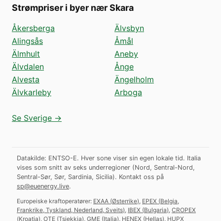
Strømpriser i byer nær Skara
Åkersberga
Älvsbyn
Alingsås
Åmål
Älmhult
Aneby
Älvdalen
Ånge
Alvesta
Ängelholm
Älvkarleby
Arboga
Se Sverige →
Datakilde: ENTSO-E. Hver sone viser sin egen lokale tid. Italia
vises som snitt av seks underregioner (Nord, Sentral-Nord,
Sentral-Sør, Sør, Sardinia, Sicilia).
Kontakt oss på
sp@euenergy.live
.
Europeiske kraftoperatører:
EXAA
(
Østerrike
)
,
EPEX
(
Belgia,
Frankrike, Tyskland, Nederland, Sveits
)
,
IBEX
(
Bulgaria
)
,
CROPEX
(
Kroatia
)
,
OTE
(
Tsjekkia
)
,
GME
(
Italia
)
,
HENEX
(
Hellas
)
,
HUPX