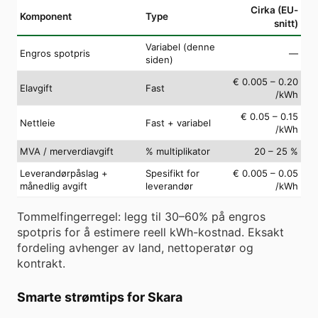
Cirka (EU-
Komponent
Type
snitt)
Variabel (denne
Engros spotpris
—
siden)
€ 0.005 – 0.20
Elavgift
Fast
/kWh
€ 0.05 – 0.15
Nettleie
Fast + variabel
/kWh
MVA / merverdiavgift
% multiplikator
20 – 25 %
Leverandørpåslag +
Spesifikt for
€ 0.005 – 0.05
månedlig avgift
leverandør
/kWh
Tommelfingerregel: legg til 30–60% på engros
spotpris for å estimere reell kWh-kostnad. Eksakt
fordeling avhenger av land, nettoperatør og
kontrakt.
Smarte strømtips for Skara