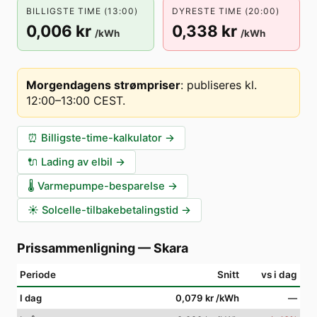
BILLIGSTE TIME (13:00)
DYRESTE TIME (20:00)
0,006 kr
0,338 kr
/kWh
/kWh
Morgendagens strømpriser
:
publiseres kl.
12:00–13:00 CEST
.
⏰
Billigste-time-kalkulator
→
🔌
Lading av elbil
→
🌡️
Varmepumpe-besparelse
→
☀️
Solcelle-tilbakebetalingstid
→
Prissammenligning
—
Skara
Periode
Snitt
vs i dag
I dag
0,079 kr
/kWh
—