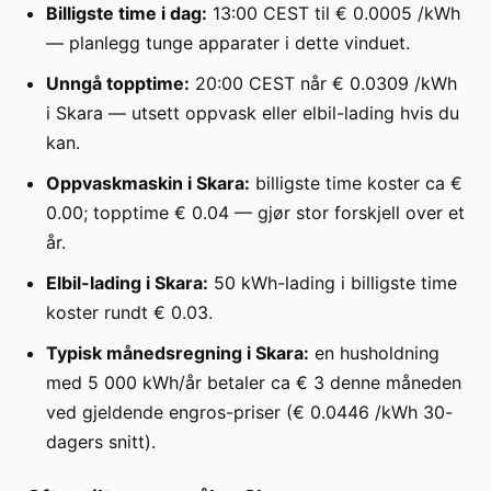
Billigste time i dag:
13:00 CEST til € 0.0005 /kWh
— planlegg tunge apparater i dette vinduet.
Unngå topptime:
20:00 CEST når € 0.0309 /kWh
i Skara — utsett oppvask eller elbil-lading hvis du
kan.
Oppvaskmaskin i Skara:
billigste time koster ca €
0.00; topptime € 0.04 — gjør stor forskjell over et
år.
Elbil-lading i Skara:
50 kWh-lading i billigste time
koster rundt € 0.03.
Typisk månedsregning i Skara:
en husholdning
med 5 000 kWh/år betaler ca € 3 denne måneden
ved gjeldende engros-priser (€ 0.0446 /kWh 30-
dagers snitt).