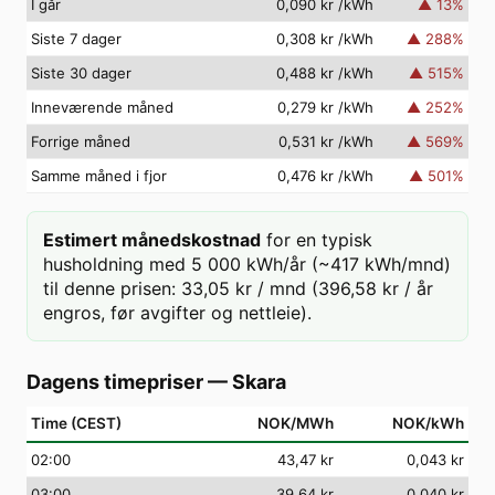
I går
0,090 kr
/kWh
▲
13
%
Siste 7 dager
0,308 kr
/kWh
▲
288
%
Siste 30 dager
0,488 kr
/kWh
▲
515
%
Inneværende måned
0,279 kr
/kWh
▲
252
%
Forrige måned
0,531 kr
/kWh
▲
569
%
Samme måned i fjor
0,476 kr
/kWh
▲
501
%
Estimert månedskostnad
for en typisk
husholdning med 5 000 kWh/år (~417 kWh/mnd)
til denne prisen: 33,05 kr / mnd (396,58 kr / år
engros, før avgifter og nettleie).
Dagens timepriser
—
Skara
Time (CEST)
NOK/MWh
NOK/kWh
02
:00
43,47 kr
0,043 kr
03
:00
39,64 kr
0,040 kr