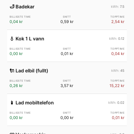
🛁
Badekar
7.5
0,04 kr
0,59 kr
2,54 kr
💧
Kok 1 L vann
0.12
0,00 kr
0,01 kr
0,04 kr
🔌
Lad elbil (fullt)
45
0,26 kr
3,57 kr
15,22 kr
📱
Lad mobiltelefon
0.02
0,00 kr
0,00 kr
0,01 kr