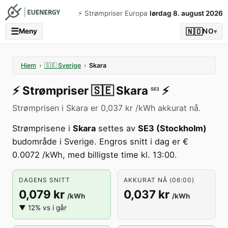
⚡️ Strømpriser Europa
lørdag 8. august 2026
☰
🇳🇴
Meny
NO
▾
Hjem
›
🇸🇪
Sverige
›
Skara
⚡️
Strømpriser
🇸🇪
Skara
⚡️
SE3
Strømprisen i Skara er 0,037 kr /kWh akkurat nå.
Strømprisene i
Skara
settes av
SE3 (Stockholm)
budområde i Sverige. Engros snitt i dag er €
0.0072 /kWh, med billigste time kl. 13:00.
DAGENS SNITT
AKKURAT NÅ (06:00)
0,079 kr
0,037 kr
/kWh
/kWh
▼ 12% vs i går