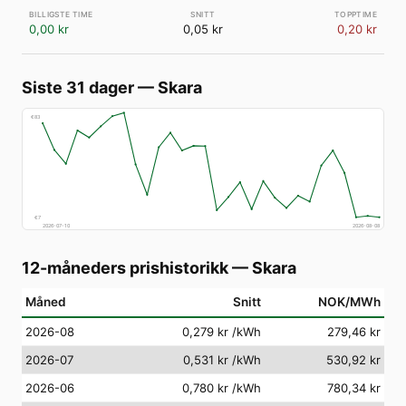
0,00 kr
0,05 kr
0,20 kr
Siste 31 dager
—
Skara
€
83
€
7
2026-07-10
2026-08-08
12-måneders prishistorikk
—
Skara
Måned
Snitt
NOK/MWh
2026-08
0,279 kr
/kWh
279,46 kr
2026-07
0,531 kr
/kWh
530,92 kr
2026-06
0,780 kr
/kWh
780,34 kr