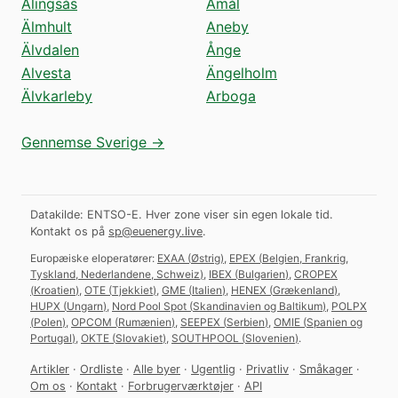
Alingsås
Åmål
Älmhult
Aneby
Älvdalen
Ånge
Alvesta
Ängelholm
Älvkarleby
Arboga
Gennemse Sverige →
Datakilde: ENTSO-E. Hver zone viser sin egen lokale tid.
Kontakt os på
sp@euenergy.live
.
Europæiske eloperatører:
EXAA
(
Østrig
)
,
EPEX
(
Belgien, Frankrig,
Tyskland, Nederlandene, Schweiz
)
,
IBEX
(
Bulgarien
)
,
CROPEX
(
Kroatien
)
,
OTE
(
Tjekkiet
)
,
GME
(
Italien
)
,
HENEX
(
Grækenland
)
,
HUPX
(
Ungarn
)
,
Nord Pool Spot
(
Skandinavien og Baltikum
)
,
POLPX
(
Polen
)
,
OPCOM
(
Rumænien
)
,
SEEPEX
(
Serbien
)
,
OMIE
(
Spanien og
Portugal
)
,
OKTE
(
Slovakiet
)
,
SOUTHPOOL
(
Slovenien
)
.
Artikler
·
Ordliste
·
Alle byer
·
Ugentlig
·
Privatliv
·
Småkager
·
Om os
·
Kontakt
·
Forbrugerværktøjer
·
API