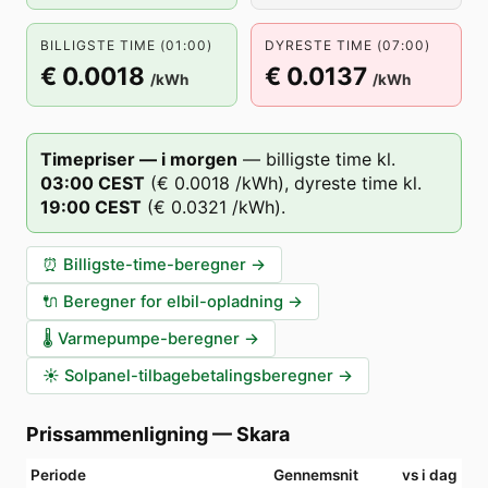
BILLIGSTE TIME (01:00)
DYRESTE TIME (07:00)
€ 0.0018
€ 0.0137
/kWh
/kWh
Timepriser — i morgen
—
billigste time kl.
03
:00
CEST
(
€ 0.0018
/kWh),
dyreste time kl.
19
:00
CEST
(
€ 0.0321
/kWh).
⏰
Billigste-time-beregner
→
🔌
Beregner for elbil-opladning
→
🌡️
Varmepumpe-beregner
→
☀️
Solpanel-tilbagebetalingsberegner
→
Prissammenligning
—
Skara
Periode
Gennemsnit
vs i dag