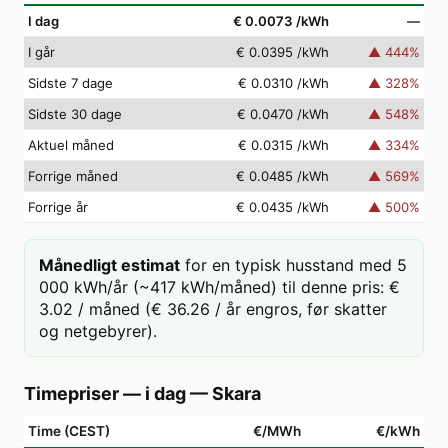
I dag
€ 0.0073
/kWh
—
I går
€ 0.0395
/kWh
▲
444
%
Sidste 7 dage
€ 0.0310
/kWh
▲
328
%
Sidste 30 dage
€ 0.0470
/kWh
▲
548
%
Aktuel måned
€ 0.0315
/kWh
▲
334
%
Forrige måned
€ 0.0485
/kWh
▲
569
%
Forrige år
€ 0.0435
/kWh
▲
500
%
Månedligt estimat
for en typisk husstand med 5
000 kWh/år (~417 kWh/måned) til denne pris: €
3.02 / måned (€ 36.26 / år engros, før skatter
og netgebyrer).
Timepriser — i dag
—
Skara
Time (CEST)
€/MWh
€/kWh