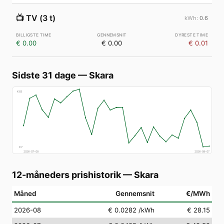
📺
TV (3 t)
0.6
€ 0.00
€ 0.00
€ 0.01
Sidste 31 dage
—
Skara
€
83
€
7
2026-07-08
2026-08-07
12-måneders prishistorik
—
Skara
Måned
Gennemsnit
€/MWh
2026-08
€ 0.0282
/kWh
€ 28.15