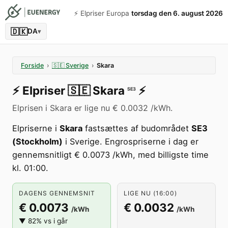
⚡️ Elpriser Europa
torsdag den 6. august 2026
🇩🇰
DA
▾
Forside
›
🇸🇪
Sverige
›
Skara
⚡️
Elpriser
🇸🇪
Skara
⚡️
SE3
Elprisen i Skara er lige nu € 0.0032 /kWh.
Elpriserne i
Skara
fastsættes af budområdet
SE3
(Stockholm)
i Sverige. Engrospriserne i dag er
gennemsnitligt € 0.0073 /kWh, med billigste time
kl. 01:00.
DAGENS GENNEMSNIT
LIGE NU (16:00)
€ 0.0073
€ 0.0032
/kWh
/kWh
▼ 82% vs i går