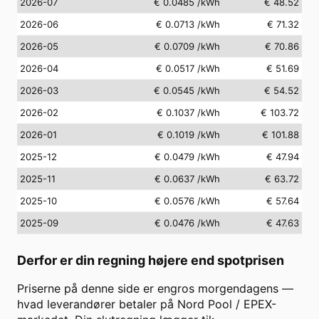
2026-07
€ 0.0485
/kWh
€ 48.52
2026-06
€ 0.0713
/kWh
€ 71.32
2026-05
€ 0.0709
/kWh
€ 70.86
2026-04
€ 0.0517
/kWh
€ 51.69
2026-03
€ 0.0545
/kWh
€ 54.52
2026-02
€ 0.1037
/kWh
€ 103.72
2026-01
€ 0.1019
/kWh
€ 101.88
2025-12
€ 0.0479
/kWh
€ 47.94
2025-11
€ 0.0637
/kWh
€ 63.72
2025-10
€ 0.0576
/kWh
€ 57.64
2025-09
€ 0.0476
/kWh
€ 47.63
Derfor er din regning højere end spotprisen
Priserne på denne side er engros morgendagens —
hvad leverandører betaler på Nord Pool / EPEX-