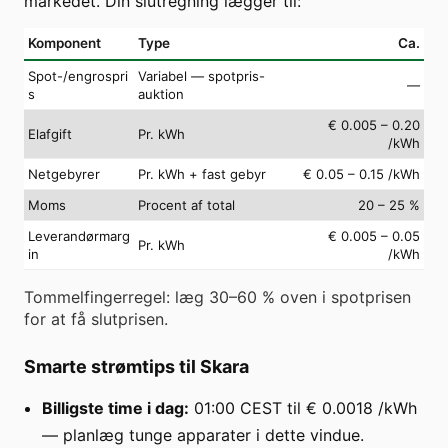
markedet. Din slutregning lægger til:
Komponent
Type
Ca.
Spot-/engrospri
Variabel — spotpris-
—
s
auktion
€ 0.005 – 0.20
Elafgift
Pr. kWh
/kWh
Netgebyrer
Pr. kWh + fast gebyr
€ 0.05 – 0.15 /kWh
Moms
Procent af total
20 – 25 %
Leverandørmarg
€ 0.005 – 0.05
Pr. kWh
in
/kWh
Tommelfingerregel: læg 30–60 % oven i spotprisen
for at få slutprisen.
Smarte strømtips til Skara
Billigste time i dag:
01:00 CEST til € 0.0018 /kWh
— planlæg tunge apparater i dette vindue.