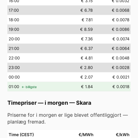
16
:00
€ 3.15
€ 0.0032
17
:00
€ 6.78
€ 0.0068
18
:00
€ 7.81
€ 0.0078
19
:00
€ 8.59
€ 0.0086
20
:00
€ 7.36
€ 0.0074
21
:00
€ 6.37
€ 0.0064
22
:00
€ 4.81
€ 0.0048
23
:00
€ 2.80
€ 0.0028
00
:00
€ 2.07
€ 0.0021
01
:00
€ 1.84
€ 0.0018
← billigste
Timepriser — i morgen
—
Skara
Priserne for i morgen er lige blevet offentliggjort —
planlæg fremad.
Time (CEST)
€/MWh
€/kWh