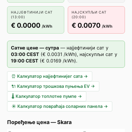
НАЈЈЕФТИНИЈИ САТ
НАЈСКУПЉИ САТ
(13:00)
(20:00)
€ 0.0000
€ 0.0070
/kWh
/kWh
Сатне цене — сутра
—
најјефтинији сат у
03
:00
CEST
(
€ 0.0031
/kWh),
најскупљи сат у
19
:00
CEST
(
€ 0.0169
/kWh).
⏰
Калкулатор најјефтинијег сата
→
🔌
Калкулатор трошкова пуњења EV
→
🌡️
Калкулатор топлотне пумпе
→
☀️
Калкулатор повраћаја соларних панела
→
Поређење цена
—
Skara