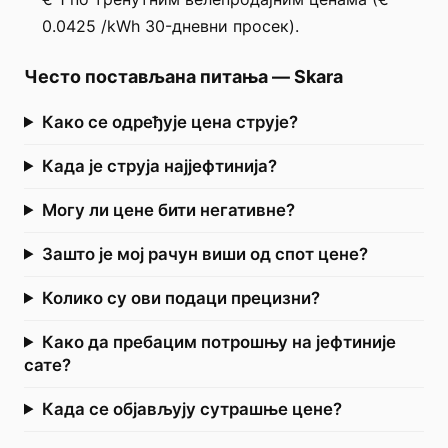
0.0425 /kWh 30-дневни просек).
Често постављана питања
—
Skara
Како се одређује цена струје?
Када је струја најјефтинија?
Могу ли цене бити негативне?
Зашто је мој рачун виши од спот цене?
Колико су ови подаци прецизни?
Како да пребацим потрошњу на јефтиније
сате?
Када се објављују сутрашње цене?