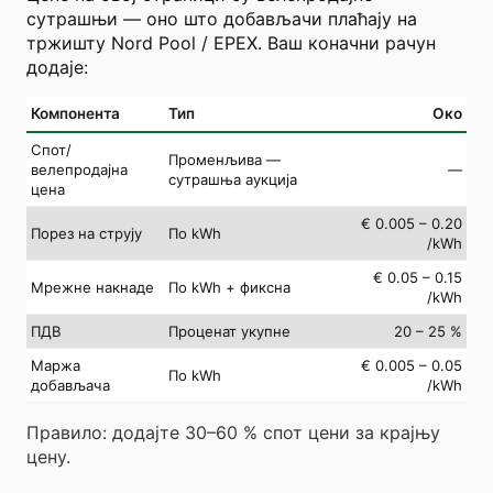
сутрашњи — оно што добављачи плаћају на
тржишту Nord Pool / EPEX. Ваш коначни рачун
додаје:
Компонента
Тип
Око
Спот/
Променљива —
велепродајна
—
сутрашња аукција
цена
€ 0.005 – 0.20
Порез на струју
По kWh
/kWh
€ 0.05 – 0.15
Мрежне накнаде
По kWh + фиксна
/kWh
ПДВ
Проценат укупне
20 – 25 %
Маржа
€ 0.005 – 0.05
По kWh
добављача
/kWh
Правило: додајте 30–60 % спот цени за крајњу
цену.