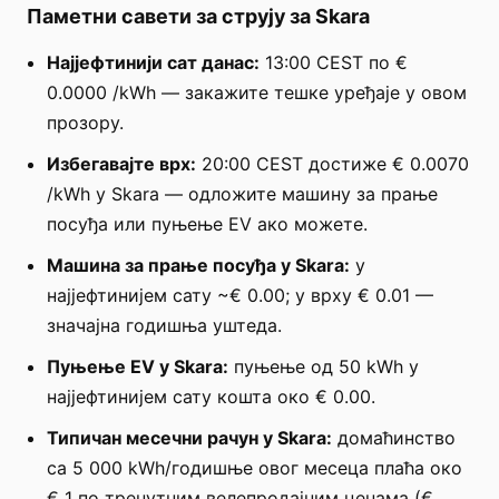
Паметни савети за струју за Skara
Најјефтинији сат данас:
13:00 CEST по €
0.0000 /kWh — закажите тешке уређаје у овом
прозору.
Избегавајте врх:
20:00 CEST достиже € 0.0070
/kWh у Skara — одложите машину за прање
посуђа или пуњење EV ако можете.
Машина за прање посуђа у Skara:
у
најјефтинијем сату ~€ 0.00; у врху € 0.01 —
значајна годишња уштеда.
Пуњење EV у Skara:
пуњење од 50 kWh у
најјефтинијем сату кошта око € 0.00.
Типичан месечни рачун у Skara:
домаћинство
са 5 000 kWh/годишње овог месеца плаћа око
€ 1 по тренутним велепродајним ценама (€