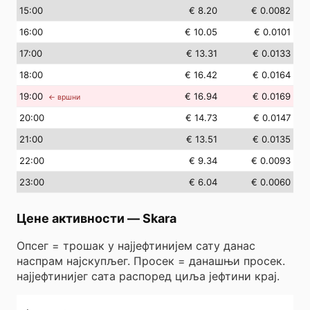
15
:00
€ 8.20
€ 0.0082
16
:00
€ 10.05
€ 0.0101
17
:00
€ 13.31
€ 0.0133
18
:00
€ 16.42
€ 0.0164
19
:00
€ 16.94
€ 0.0169
← вршни
20
:00
€ 14.73
€ 0.0147
21
:00
€ 13.51
€ 0.0135
22
:00
€ 9.34
€ 0.0093
23
:00
€ 6.04
€ 0.0060
Цене активности
—
Skara
Опсег = трошак у најјефтинијем сату данас
наспрам најскупљег. Просек = данашњи просек.
најјефтинијег сата распоред циља јефтини крај.