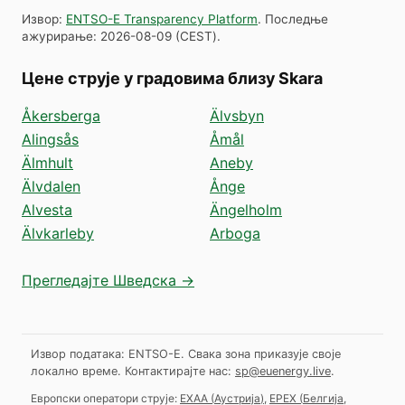
Извор
:
ENTSO-E Transparency Platform
.
Последње
ажурирање
:
2026-08-09
(
CEST
).
Цене струје у градовима близу Skara
Åkersberga
Älvsbyn
Alingsås
Åmål
Älmhult
Aneby
Älvdalen
Ånge
Alvesta
Ängelholm
Älvkarleby
Arboga
Прегледајте Шведска →
Извор података: ENTSO-E. Свака зона приказује своје
локално време.
Контактирајте нас:
sp@euenergy.live
.
Европски оператори струје:
EXAA
(
Аустрија
)
,
EPEX
(
Белгија,