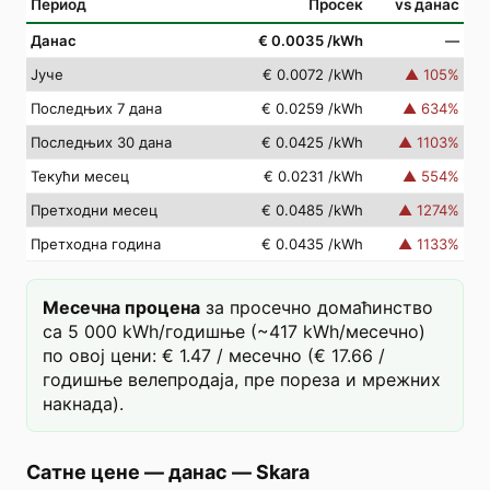
Период
Просек
vs данас
Данас
€ 0.0035
/kWh
—
Јуче
€ 0.0072
/kWh
▲
105
%
Последњих 7 дана
€ 0.0259
/kWh
▲
634
%
Последњих 30 дана
€ 0.0425
/kWh
▲
1103
%
Текући месец
€ 0.0231
/kWh
▲
554
%
Претходни месец
€ 0.0485
/kWh
▲
1274
%
Претходна година
€ 0.0435
/kWh
▲
1133
%
Месечна процена
за просечно домаћинство
са 5 000 kWh/годишње (~417 kWh/месечно)
по овој цени: € 1.47 / месечно (€ 17.66 /
годишње велепродаја, пре пореза и мрежних
накнада).
Сатне цене — данас
—
Skara