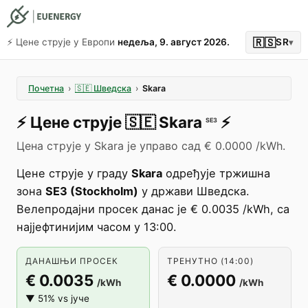
🇷🇸
⚡️ Цене струје у Европи
недеља, 9. август 2026.
SR
▾
Почетна
›
🇸🇪
Шведска
›
Skara
⚡️
Цене струје
🇸🇪
Skara
⚡️
SE3
Цена струје у Skara је управо сад € 0.0000 /kWh.
Цене струје у граду
Skara
одређује тржишна
зона
SE3 (Stockholm)
у држави Шведска.
Велепродајни просек данас је € 0.0035 /kWh, са
најјефтинијим часом у 13:00.
ДАНАШЊИ ПРОСЕК
ТРЕНУТНО (14:00)
€ 0.0035
€ 0.0000
/kWh
/kWh
▼ 51% vs јуче