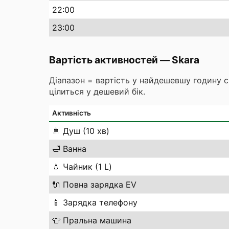
22
:00
23
:00
Вартість активностей
—
Skara
Діапазон = вартість у найдешевшу годину 
цілиться у дешевий бік.
Активність
🚿
Душ (10 хв)
🛁
Ванна
💧
Чайник (1 L)
🔌
Повна зарядка EV
📱
Зарядка телефону
👕
Пральна машина