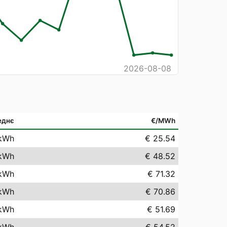
2026-08-08
еднє
€/MWh
kWh
€ 25.54
kWh
€ 48.52
kWh
€ 71.32
kWh
€ 70.86
kWh
€ 51.69