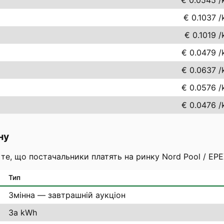
€ 0.0545
/
€ 0.1037
/
€ 0.1019
/
€ 0.0479
/
€ 0.0637
/
€ 0.0576
/
€ 0.0476
/
ну
 те, що постачальники платять на ринку Nord Pool / EP
Тип
Змінна — завтрашній аукціон
За kWh