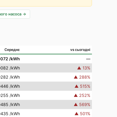
вого насоса
→
Середнє
vs сьогодні
0072
/kWh
—
0082
/kWh
▲
13
%
0282
/kWh
▲
288
%
0446
/kWh
▲
515
%
0255
/kWh
▲
252
%
0485
/kWh
▲
569
%
0435
/kWh
▲
501
%