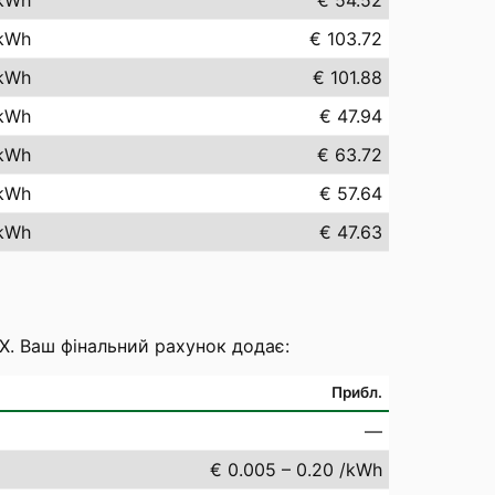
kWh
€ 54.52
kWh
€ 103.72
kWh
€ 101.88
kWh
€ 47.94
kWh
€ 63.72
kWh
€ 57.64
kWh
€ 47.63
EX. Ваш фінальний рахунок додає:
Прибл.
—
€ 0.005 – 0.20 /kWh