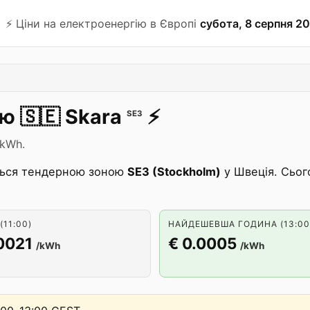
⚡️ Ціни на електроенергію в Європі
субота, 8 серпня 20
ію
🇸🇪
Skara
⚡️
SE3
/kWh.
ься тендерною зоною
SE3 (Stockholm)
у Швеція. Сьог
(11:00)
НАЙДЕШЕВША ГОДИНА (13:00
0021
€ 0.0005
/kWh
/kWh