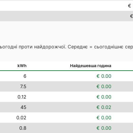
€ 
€
сьогодні проти найдорожчої. Середнє = сьогоднішнє се
kWh
Найдешевша година
6
€ 0.00
7.5
€ 0.00
0.12
€ 0.00
45
€ 0.02
0.02
€ 0.00
0.8
€ 0.00