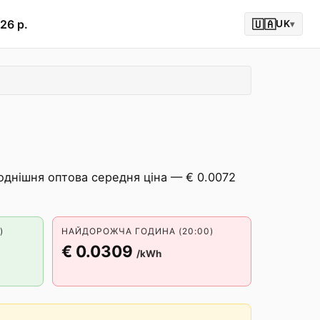
26 р.
🇺🇦
UK
▾
однішня оптова середня ціна — € 0.0072
)
НАЙДОРОЖЧА ГОДИНА (20:00)
€ 0.0309
/kWh