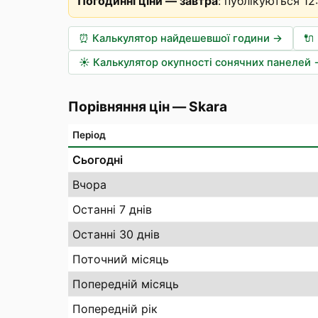
Погодинні ціни — завтра
:
публікуються 12
⏰
Калькулятор найдешевшої години
→
🔌
☀️
Калькулятор окупності сонячних панелей
Порівняння цін
—
Skara
Період
Сьогодні
Вчора
Останні 7 днів
Останні 30 днів
Поточний місяць
Попередній місяць
Попередній рік