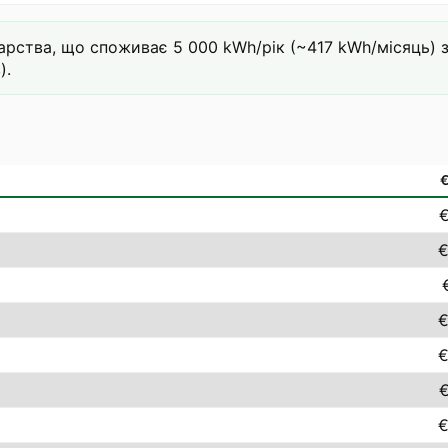
ства, що споживає 5 000 kWh/рік (~417 kWh/місяць) за 
).
€
€
€
€
€
€