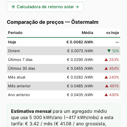
☀️
Calculadora de retorno solar
→
Comparação de preços
—
Östermalm
Período
Média
vs hoje
Hoje
€ 0.0082
/kWh
—
Ontem
€ 0.0073
/kWh
▼
12
%
Últimos 7 dias
€ 0.0290
/kWh
▲
253
%
Últimos 30 dias
€ 0.0455
/kWh
▲
454
%
Mês atual
€ 0.0282
/kWh
▲
243
%
Mês anterior
€ 0.0485
/kWh
▲
491
%
Ano anterior
€ 0.0435
/kWh
▲
430
%
Estimativa mensal
para um agregado médio
que usa 5 000 kWh/ano (~417 kWh/mês) a esta
tarifa: € 3.42 / mês (€ 41.08 / ano grossista,