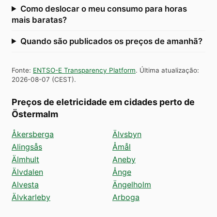
Como deslocar o meu consumo para horas
mais baratas?
Quando são publicados os preços de amanhã?
Fonte
:
ENTSO-E Transparency Platform
.
Última atualização
:
2026-08-07
(
CEST
).
Preços de eletricidade em cidades perto de
Östermalm
Åkersberga
Älvsbyn
Alingsås
Åmål
Älmhult
Aneby
Älvdalen
Ånge
Alvesta
Ängelholm
Älvkarleby
Arboga