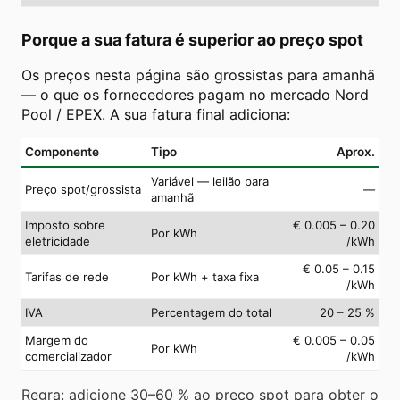
Porque a sua fatura é superior ao preço spot
Os preços nesta página são grossistas para amanhã
— o que os fornecedores pagam no mercado Nord
Pool / EPEX. A sua fatura final adiciona:
Componente
Tipo
Aprox.
Variável — leilão para
Preço spot/grossista
—
amanhã
Imposto sobre
€ 0.005 – 0.20
Por kWh
eletricidade
/kWh
€ 0.05 – 0.15
Tarifas de rede
Por kWh + taxa fixa
/kWh
IVA
Percentagem do total
20 – 25 %
Margem do
€ 0.005 – 0.05
Por kWh
comercializador
/kWh
Regra: adicione 30–60 % ao preço spot para obter o