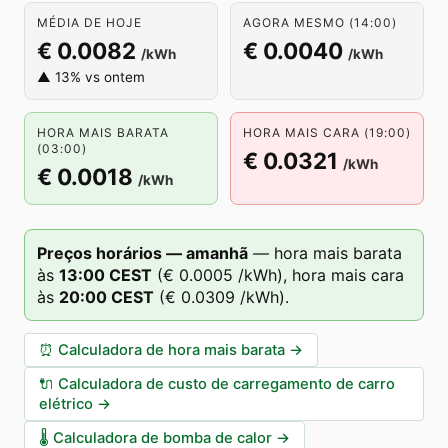
MÉDIA DE HOJE
AGORA MESMO (14:00)
€ 0.0082
€ 0.0040
/kWh
/kWh
▲ 13% vs ontem
HORA MAIS BARATA
HORA MAIS CARA (19:00)
(03:00)
€ 0.0321
/kWh
€ 0.0018
/kWh
Preços horários — amanhã
—
hora mais barata
às
13
:00
CEST
(
€ 0.0005
/kWh),
hora mais cara
às
20
:00
CEST
(
€ 0.0309
/kWh).
⏰
Calculadora de hora mais barata
→
🔌
Calculadora de custo de carregamento de carro
elétrico
→
🌡️
Calculadora de bomba de calor
→