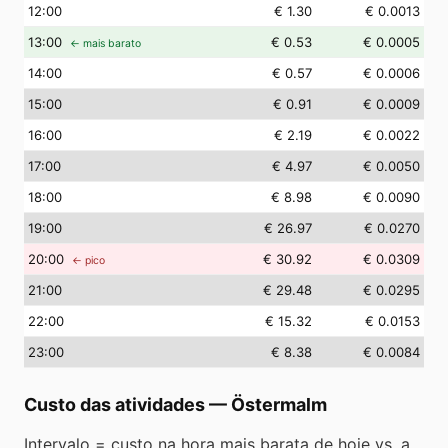
12
:00
€ 1.30
€ 0.0013
13
:00
€ 0.53
€ 0.0005
← mais barato
14
:00
€ 0.57
€ 0.0006
15
:00
€ 0.91
€ 0.0009
16
:00
€ 2.19
€ 0.0022
17
:00
€ 4.97
€ 0.0050
18
:00
€ 8.98
€ 0.0090
19
:00
€ 26.97
€ 0.0270
20
:00
€ 30.92
€ 0.0309
← pico
21
:00
€ 29.48
€ 0.0295
22
:00
€ 15.32
€ 0.0153
23
:00
€ 8.38
€ 0.0084
Custo das atividades
—
Östermalm
Intervalo = custo na hora mais barata de hoje vs. a