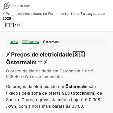
⚡️ Preços de eletricidade na Europa
sexta-feira, 7 de agosto de
2026
🇵🇹
PT
▾
Início
›
🇸🇪
Suécia
›
Östermalm
⚡️
Preços de eletricidade
🇸🇪
Östermalm
⚡️
SE3
O preço da eletricidade em Östermalm é de €
0.0040 /kWh neste momento.
Os preços da eletricidade em
Östermalm
são
fixados pela zona de oferta
SE3 (Stockholm)
de
Suécia. O preço grossista médio hoje é € 0.0082
/kWh, com a hora mais barata às 03:00.