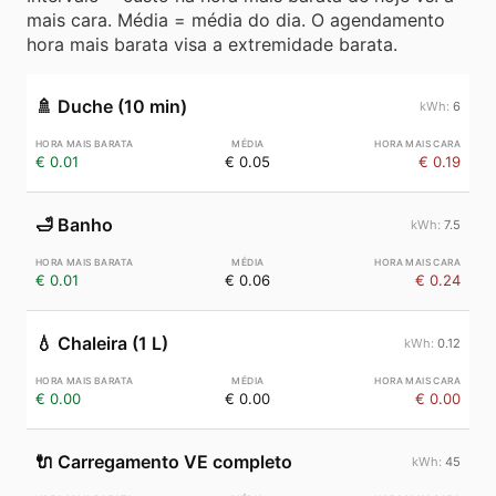
mais cara. Média = média do dia. O agendamento
hora mais barata visa a extremidade barata.
🚿
Duche (10 min)
6
€ 0.01
€ 0.05
€ 0.19
🛁
Banho
7.5
€ 0.01
€ 0.06
€ 0.24
💧
Chaleira (1 L)
0.12
€ 0.00
€ 0.00
€ 0.00
🔌
Carregamento VE completo
45