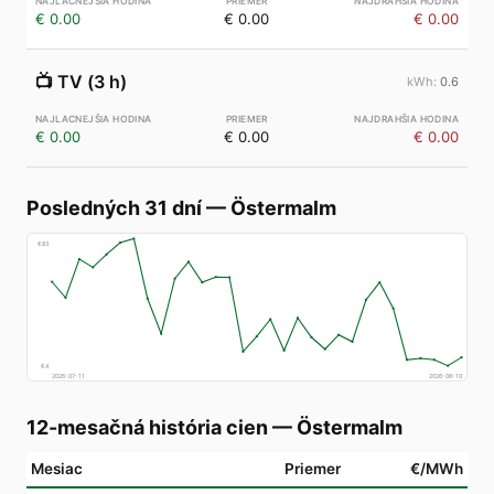
€ 0.00
€ 0.00
€ 0.00
📺
TV (3 h)
0.6
€ 0.00
€ 0.00
€ 0.00
Posledných 31 dní
—
Östermalm
€
83
€
4
2026-07-11
2026-08-10
12-mesačná história cien
—
Östermalm
Mesiac
Priemer
€/MWh