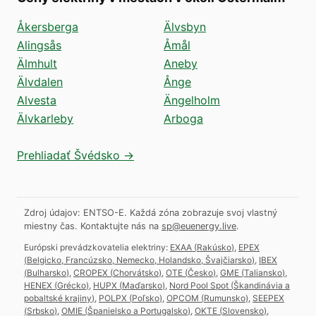
Åkersberga
Älvsbyn
Alingsås
Åmål
Älmhult
Aneby
Älvdalen
Ånge
Alvesta
Ängelholm
Älvkarleby
Arboga
Prehliadať Švédsko →
Zdroj údajov: ENTSO-E. Každá zóna zobrazuje svoj vlastný
miestny čas.
Kontaktujte nás na
sp@euenergy.live
.
Európski prevádzkovatelia elektriny:
EXAA
(
Rakúsko
)
,
EPEX
(
Belgicko, Francúzsko, Nemecko, Holandsko, Švajčiarsko
)
,
IBEX
(
Bulharsko
)
,
CROPEX
(
Chorvátsko
)
,
OTE
(
Česko
)
,
GME
(
Taliansko
)
,
HENEX
(
Grécko
)
,
HUPX
(
Maďarsko
)
,
Nord Pool Spot
(
Škandinávia a
pobaltské krajiny
)
,
POLPX
(
Poľsko
)
,
OPCOM
(
Rumunsko
)
,
SEEPEX
(
Srbsko
)
,
OMIE
(
Španielsko a Portugalsko
)
,
OKTE
(
Slovensko
)
,