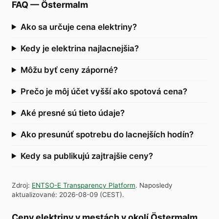
FAQ
—
Östermalm
Ako sa určuje cena elektriny?
Kedy je elektrina najlacnejšia?
Môžu byť ceny záporné?
Prečo je môj účet vyšší ako spotová cena?
Aké presné sú tieto údaje?
Ako presunúť spotrebu do lacnejších hodín?
Kedy sa publikujú zajtrajšie ceny?
Zdroj
:
ENTSO-E Transparency Platform
.
Naposledy
aktualizované
:
2026-08-09
(
CEST
).
Ceny elektriny v mestách v okolí Östermalm