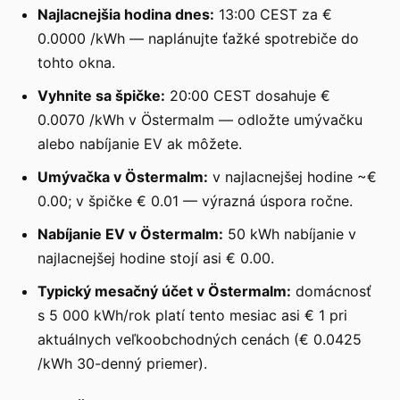
Najlacnejšia hodina dnes:
13:00 CEST za €
0.0000 /kWh — naplánujte ťažké spotrebiče do
tohto okna.
Vyhnite sa špičke:
20:00 CEST dosahuje €
0.0070 /kWh v Östermalm — odložte umývačku
alebo nabíjanie EV ak môžete.
Umývačka v Östermalm:
v najlacnejšej hodine ~€
0.00; v špičke € 0.01 — výrazná úspora ročne.
Nabíjanie EV v Östermalm:
50 kWh nabíjanie v
najlacnejšej hodine stojí asi € 0.00.
Typický mesačný účet v Östermalm:
domácnosť
s 5 000 kWh/rok platí tento mesiac asi € 1 pri
aktuálnych veľkoobchodných cenách (€ 0.0425
/kWh 30-denný priemer).