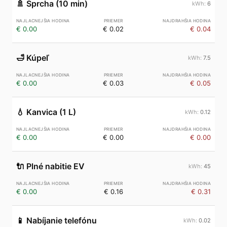
🚿
Sprcha (10 min)
6
€ 0.00
€ 0.02
€ 0.04
🛁
Kúpeľ
7.5
€ 0.00
€ 0.03
€ 0.05
💧
Kanvica (1 L)
0.12
€ 0.00
€ 0.00
€ 0.00
🔌
Plné nabitie EV
45
€ 0.00
€ 0.16
€ 0.31
📱
Nabíjanie telefónu
0.02