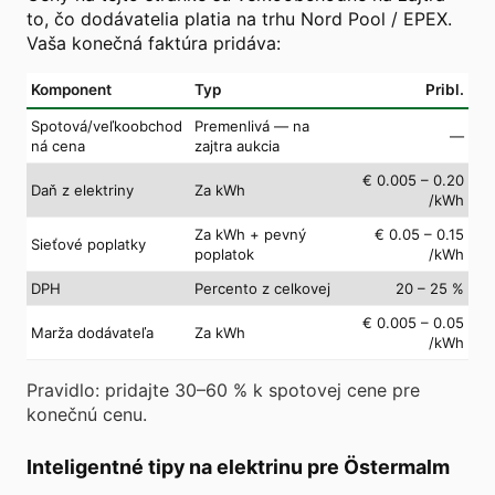
to, čo dodávatelia platia na trhu Nord Pool / EPEX.
Vaša konečná faktúra pridáva:
Komponent
Typ
Pribl.
Spotová/veľkoobchod
Premenlivá — na
—
ná cena
zajtra aukcia
€ 0.005 – 0.20
Daň z elektriny
Za kWh
/kWh
Za kWh + pevný
€ 0.05 – 0.15
Sieťové poplatky
poplatok
/kWh
DPH
Percento z celkovej
20 – 25 %
€ 0.005 – 0.05
Marža dodávateľa
Za kWh
/kWh
Pravidlo: pridajte 30–60 % k spotovej cene pre
konečnú cenu.
Inteligentné tipy na elektrinu pre Östermalm