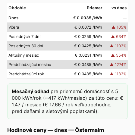
Obdobie
Priemer
vs dnes
Dnes
€ 0.0035
/kWh
—
Včera
€ 0.0072
/kWh
▲
105
%
Posledných 7 dní
€ 0.0259
/kWh
▲
634
%
Posledných 30 dní
€ 0.0425
/kWh
▲
1103
%
Aktuálny mesiac
€ 0.0231
/kWh
▲
554
%
Predchádzajúci mesiac
€ 0.0485
/kWh
▲
1274
%
Predchádzajúci rok
€ 0.0435
/kWh
▲
1133
%
Mesačný odhad
pre priemernú domácnosť s 5
000 kWh/rok (~417 kWh/mesiac) za túto cenu: €
1.47 / mesiac (€ 17.66 / rok veľkoobchodne,
pred daňami a sieťovými poplatkami).
Hodinové ceny — dnes
—
Östermalm