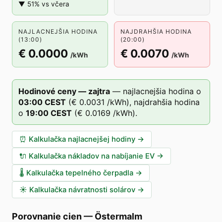
▼ 51% vs včera
NAJLACNEJŠIA HODINA
NAJDRAHŠIA HODINA
(13:00)
(20:00)
€ 0.0000
€ 0.0070
/kWh
/kWh
Hodinové ceny — zajtra
—
najlacnejšia hodina o
03
:00
CEST
(
€ 0.0031
/kWh),
najdrahšia hodina
o
19
:00
CEST
(
€ 0.0169
/kWh).
⏰
Kalkulačka najlacnejšej hodiny
→
🔌
Kalkulačka nákladov na nabíjanie EV
→
🌡️
Kalkulačka tepelného čerpadla
→
☀️
Kalkulačka návratnosti solárov
→
Porovnanie cien
—
Östermalm