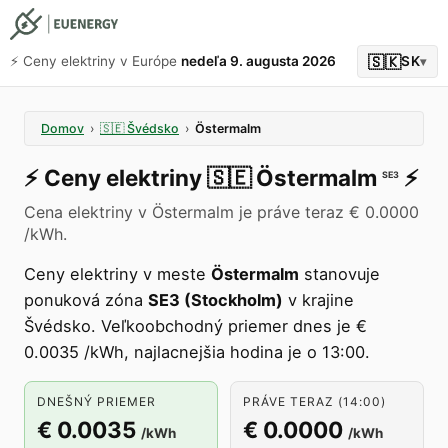
🇸🇰
⚡️ Ceny elektriny v Európe
nedeľa 9. augusta 2026
SK
▾
Domov
›
🇸🇪
Švédsko
›
Östermalm
⚡️
Ceny elektriny
🇸🇪
Östermalm
⚡️
SE3
Cena elektriny v Östermalm je práve teraz € 0.0000
/kWh.
Ceny elektriny v meste
Östermalm
stanovuje
ponuková zóna
SE3 (Stockholm)
v krajine
Švédsko. Veľkoobchodný priemer dnes je €
0.0035 /kWh, najlacnejšia hodina je o 13:00.
DNEŠNÝ PRIEMER
PRÁVE TERAZ (14:00)
€ 0.0035
€ 0.0000
/kWh
/kWh