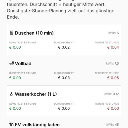
teuersten. Durchschnitt = heutiger Mittelwert.
Günstigste-Stunde-Planung zielt auf das günstige
Ende.
🚿
Duschen (10 min)
6
€ 0.00
€ 0.02
€ 0.04
🛁
Vollbad
7.5
€ 0.00
€ 0.03
€ 0.05
💧
Wasserkocher (1 L)
0.12
€ 0.00
€ 0.00
€ 0.00
🔌
EV vollständig laden
45