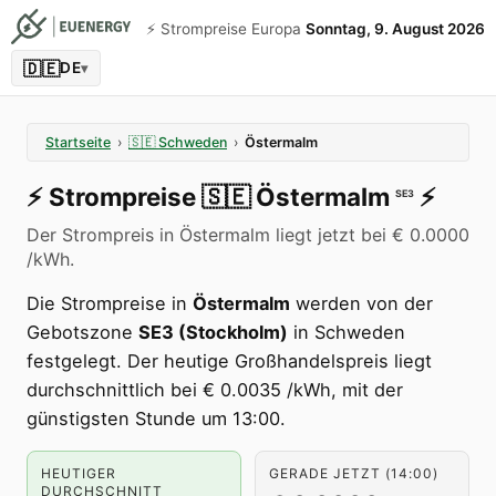
⚡️ Strompreise Europa
Sonntag, 9. August 2026
🇩🇪
DE
▾
Startseite
›
🇸🇪
Schweden
›
Östermalm
⚡️
Strompreise
🇸🇪
Östermalm
⚡️
SE3
Der Strompreis in Östermalm liegt jetzt bei € 0.0000
/kWh.
Die Strompreise in
Östermalm
werden von der
Gebotszone
SE3 (Stockholm)
in Schweden
festgelegt. Der heutige Großhandelspreis liegt
durchschnittlich bei € 0.0035 /kWh, mit der
günstigsten Stunde um 13:00.
HEUTIGER
GERADE JETZT (14:00)
DURCHSCHNITT