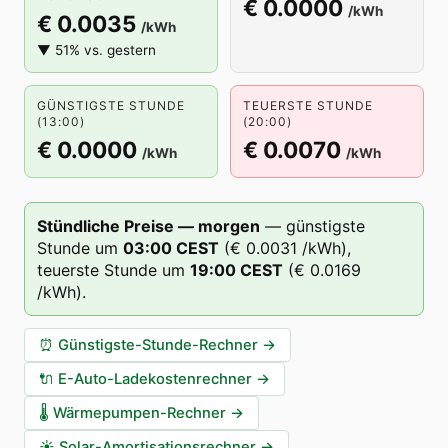
€ 0.0000
/kWh
€ 0.0035
/kWh
▼ 51% vs. gestern
GÜNSTIGSTE STUNDE
TEUERSTE STUNDE
(13:00)
(20:00)
€ 0.0000
€ 0.0070
/kWh
/kWh
Stündliche Preise — morgen
—
günstigste
Stunde um
03
:00
CEST
(
€ 0.0031
/kWh),
teuerste Stunde um
19
:00
CEST
(
€ 0.0169
/kWh).
⏰
Günstigste-Stunde-Rechner
→
🔌
E-Auto-Ladekostenrechner
→
🌡️
Wärmepumpen-Rechner
→
☀️
Solar-Amortisationsrechner
→