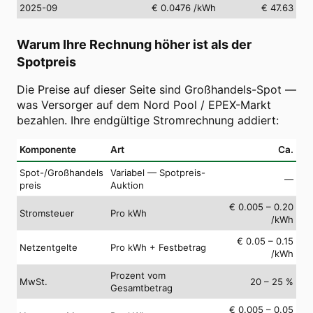
2025-09
€ 0.0476
/kWh
€ 47.63
Warum Ihre Rechnung höher ist als der
Spotpreis
Die Preise auf dieser Seite sind Großhandels-Spot —
was Versorger auf dem Nord Pool / EPEX-Markt
bezahlen. Ihre endgültige Stromrechnung addiert:
Komponente
Art
Ca.
Spot-/Großhandels
Variabel — Spotpreis-
—
preis
Auktion
€ 0.005 – 0.20
Stromsteuer
Pro kWh
/kWh
€ 0.05 – 0.15
Netzentgelte
Pro kWh + Festbetrag
/kWh
Prozent vom
MwSt.
20 – 25 %
Gesamtbetrag
€ 0.005 – 0.05