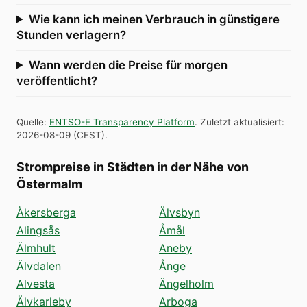
Wie kann ich meinen Verbrauch in günstigere
Stunden verlagern?
Wann werden die Preise für morgen
veröffentlicht?
Quelle
:
ENTSO-E Transparency Platform
.
Zuletzt aktualisiert
:
2026-08-09
(
CEST
).
Strompreise in Städten in der Nähe von
Östermalm
Åkersberga
Älvsbyn
Alingsås
Åmål
Älmhult
Aneby
Älvdalen
Ånge
Alvesta
Ängelholm
Älvkarleby
Arboga