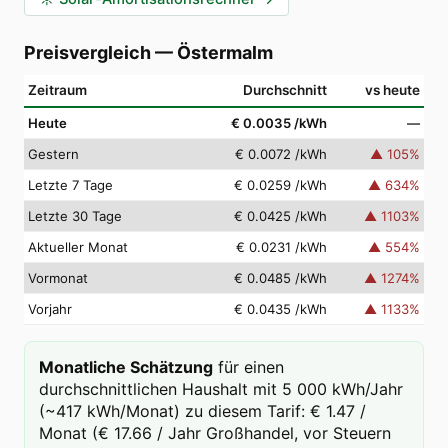
Preisvergleich
—
Östermalm
Zeitraum
Durchschnitt
vs heute
Heute
€ 0.0035
/kWh
—
Gestern
€ 0.0072
/kWh
▲
105
%
Letzte 7 Tage
€ 0.0259
/kWh
▲
634
%
Letzte 30 Tage
€ 0.0425
/kWh
▲
1103
%
Aktueller Monat
€ 0.0231
/kWh
▲
554
%
Vormonat
€ 0.0485
/kWh
▲
1274
%
Vorjahr
€ 0.0435
/kWh
▲
1133
%
Monatliche Schätzung
für einen
durchschnittlichen Haushalt mit 5 000 kWh/Jahr
(~417 kWh/Monat) zu diesem Tarif: € 1.47 /
Monat (€ 17.66 / Jahr Großhandel, vor Steuern