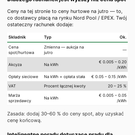
Ceny na tej stronie to ceny hurtowe na jutro — to,
co dostawcy płacą na rynku Nord Pool / EPEX. Twój
ostateczny rachunek dodaje:
Składnik
Typ
Ok.
Cena
Zmienna — aukcja na
—
spot/hurtowa
jutro
€ 0.005 – 0.20
Akcyza
Na kWh
/kWh
Opłaty sieciowe
Na kWh + opłata stała
€ 0.05 – 0.15 /kWh
VAT
Procent łącznej kwoty
20 – 25 %
Marża
€ 0.005 – 0.05
Na kWh
sprzedawcy
/kWh
Zasada: dodaj 30–60 % do ceny spot, aby uzyskać
cenę końcową.
Inteligentne porady dotyczące prądu dla