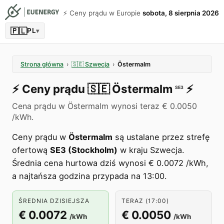
⚡️ Ceny prądu w Europie
sobota, 8 sierpnia 2026
🇵🇱
PL
▾
Strona główna
›
🇸🇪
Szwecja
›
Östermalm
⚡️
Ceny prądu
🇸🇪
Östermalm
⚡️
SE3
Cena prądu w Östermalm wynosi teraz € 0.0050
/kWh.
Ceny prądu w
Östermalm
są ustalane przez strefę
ofertową
SE3 (Stockholm)
w kraju Szwecja.
Średnia cena hurtowa dziś wynosi € 0.0072 /kWh,
a najtańsza godzina przypada na 13:00.
ŚREDNIA DZISIEJSZA
TERAZ (17:00)
€ 0.0072
€ 0.0050
/kWh
/kWh