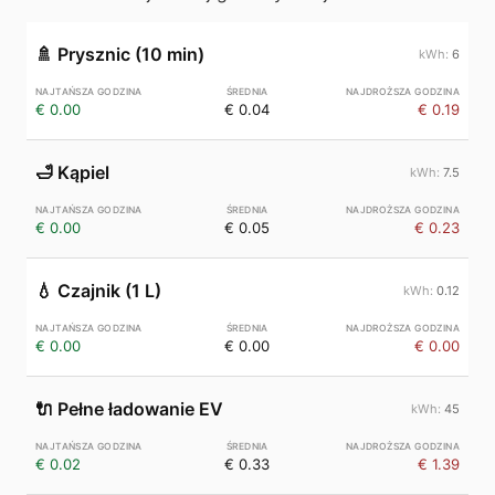
🚿
Prysznic (10 min)
6
€ 0.00
€ 0.04
€ 0.19
🛁
Kąpiel
7.5
€ 0.00
€ 0.05
€ 0.23
💧
Czajnik (1 L)
0.12
€ 0.00
€ 0.00
€ 0.00
🔌
Pełne ładowanie EV
45
€ 0.02
€ 0.33
€ 1.39