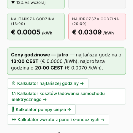
▼ 12% vs wczoraj
NAJTAŃSZA GODZINA
NAJDROŻSZA GODZINA
(13:00)
(20:00)
€ 0.0005
€ 0.0309
/kWh
/kWh
Ceny godzinowe — jutro
—
najtańsza godzina o
13
:00
CEST
(
€ 0.0000
/kWh),
najdroższa
godzina o
20
:00
CEST
(
€ 0.0070
/kWh).
⏰
Kalkulator najtańszej godziny
→
🔌
Kalkulator kosztów ładowania samochodu
elektrycznego
→
🌡️
Kalkulator pompy ciepła
→
☀️
Kalkulator zwrotu z paneli słonecznych
→