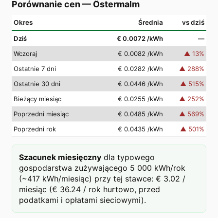
Porównanie cen
—
Östermalm
Okres
Średnia
vs dziś
Dziś
€ 0.0072
/kWh
—
Wczoraj
€ 0.0082
/kWh
▲
13
%
Ostatnie 7 dni
€ 0.0282
/kWh
▲
288
%
Ostatnie 30 dni
€ 0.0446
/kWh
▲
515
%
Bieżący miesiąc
€ 0.0255
/kWh
▲
252
%
Poprzedni miesiąc
€ 0.0485
/kWh
▲
569
%
Poprzedni rok
€ 0.0435
/kWh
▲
501
%
Szacunek miesięczny
dla typowego
gospodarstwa zużywającego 5 000 kWh/rok
(~417 kWh/miesiąc) przy tej stawce: € 3.02 /
miesiąc (€ 36.24 / rok hurtowo, przed
podatkami i opłatami sieciowymi).