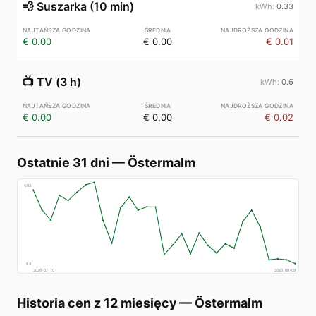
💨
Suszarka (10 min)
0.33
€ 0.00
€ 0.00
€ 0.01
📺
TV (3 h)
0.6
€ 0.00
€ 0.00
€ 0.02
Ostatnie 31 dni
—
Östermalm
€
83
€
4
2026-07-10
2026-08-09
Historia cen z 12 miesięcy
—
Östermalm