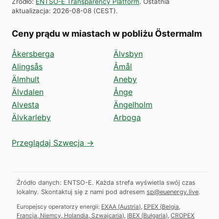
Źródło
:
ENTSO-E Transparency Platform
.
Ostatnia
aktualizacja
:
2026-08-08
(
CEST
).
Ceny prądu w miastach w pobliżu Östermalm
Åkersberga
Älvsbyn
Alingsås
Åmål
Älmhult
Aneby
Älvdalen
Ånge
Alvesta
Ängelholm
Älvkarleby
Arboga
Przeglądaj Szwecja →
Źródło danych: ENTSO-E. Każda strefa wyświetla swój czas
lokalny.
Skontaktuj się z nami pod adresem
sp@euenergy.live
.
Europejscy operatorzy energii:
EXAA
(
Austria
)
,
EPEX
(
Belgia,
Francja, Niemcy, Holandia, Szwajcaria
)
,
IBEX
(
Bułgaria
)
,
CROPEX