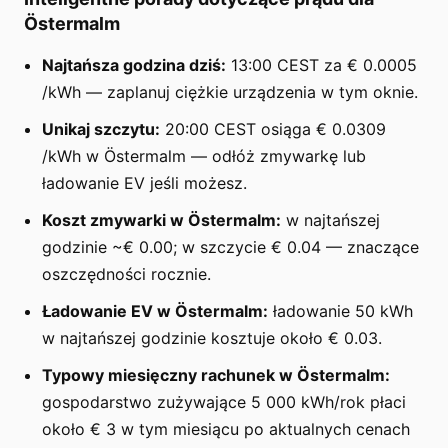
Östermalm
Najtańsza godzina dziś:
13:00 CEST za € 0.0005
/kWh — zaplanuj ciężkie urządzenia w tym oknie.
Unikaj szczytu:
20:00 CEST osiąga € 0.0309
/kWh w Östermalm — odłóż zmywarkę lub
ładowanie EV jeśli możesz.
Koszt zmywarki w Östermalm:
w najtańszej
godzinie ~€ 0.00; w szczycie € 0.04 — znaczące
oszczędności rocznie.
Ładowanie EV w Östermalm:
ładowanie 50 kWh
w najtańszej godzinie kosztuje około € 0.03.
Typowy miesięczny rachunek w Östermalm:
gospodarstwo zużywające 5 000 kWh/rok płaci
około € 3 w tym miesiącu po aktualnych cenach