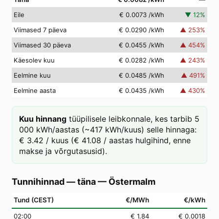
Eile
€ 0.0073
/kWh
▼
12
%
Viimased 7 päeva
€ 0.0290
/kWh
▲
253
%
Viimased 30 päeva
€ 0.0455
/kWh
▲
454
%
Käesolev kuu
€ 0.0282
/kWh
▲
243
%
Eelmine kuu
€ 0.0485
/kWh
▲
491
%
Eelmine aasta
€ 0.0435
/kWh
▲
430
%
Kuu hinnang
tüüpilisele leibkonnale, kes tarbib 5
000 kWh/aastas (~417 kWh/kuus) selle hinnaga:
€ 3.42 / kuus (€ 41.08 / aastas hulgihind, enne
makse ja võrgutasusid).
Tunnihinnad — täna
—
Östermalm
Tund (CEST)
€/MWh
€/kWh
02
:00
€ 1.84
€ 0.0018