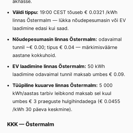
aknasse.
Väldi tippu:
19:00 CEST tõuseb € 0.0321 /kWh
linnas Östermalm — lükka nõudepesumasin või EV
laadimine edasi kui saad.
Nõudepesumasin linnas Östermalm:
odavaimal
tunnil ~€ 0.00; tipus € 0.04 — märkimisväärne
aastane kokkuhoid.
EV laadimine linnas Östermalm:
50 kWh
laadimine odavaimal tunnil maksab umbes € 0.09.
Tüüpiline kuuarve linnas Östermalm:
5 000
kWh/aastas tarbiv leibkond maksab sel kuul
umbes € 3 praeguste hulgihindadega (€ 0.0455
/kWh 30 päeva keskmine).
KKK
—
Östermalm