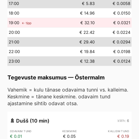
17
:00
€ 5.83
€ 0.0058
18
:00
€ 14.96
€ 0.0150
19
:00
€ 32.10
€ 0.0321
← tipp
20
:00
€ 22.42
€ 0.0224
21
:00
€ 29.40
€ 0.0294
22
:00
€ 19.84
€ 0.0198
23
:00
€ 12.38
€ 0.0124
Tegevuste maksumus
—
Östermalm
Vahemik = kulu tänase odavaima tunni vs. kalleima.
Keskmine = tänane keskmine. odavaim tund
ajastamine sihtib odavat otsa.
🚿
Dušš (10 min)
6
€ 0.01
€ 0.05
€ 0.19