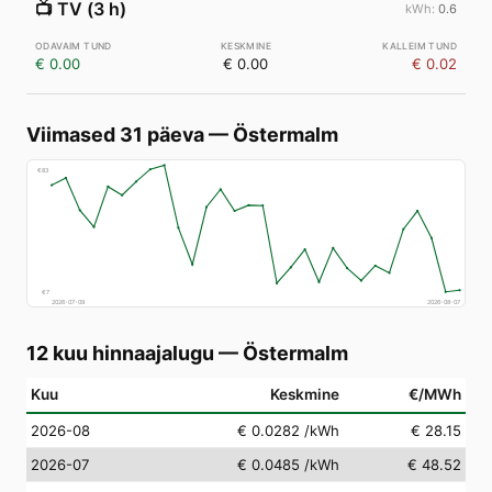
📺
TV (3 h)
0.6
€ 0.00
€ 0.00
€ 0.02
Viimased 31 päeva
—
Östermalm
€
83
€
7
2026-07-09
2026-08-07
12 kuu hinnaajalugu
—
Östermalm
Kuu
Keskmine
€/MWh
2026-08
€ 0.0282
/kWh
€ 28.15
2026-07
€ 0.0485
/kWh
€ 48.52