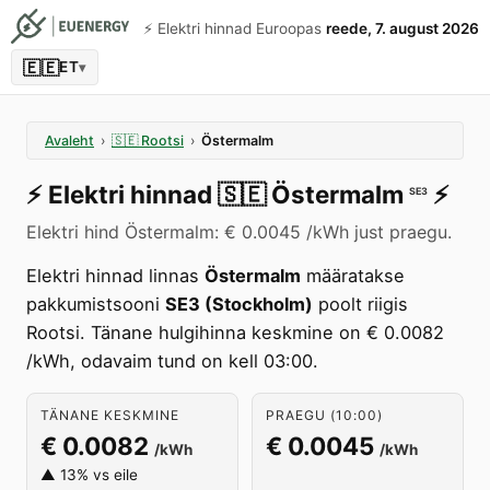
⚡️ Elektri hinnad Euroopas
reede, 7. august 2026
🇪🇪
ET
▾
Avaleht
›
🇸🇪
Rootsi
›
Östermalm
⚡️
Elektri hinnad
🇸🇪
Östermalm
⚡️
SE3
Elektri hind Östermalm: € 0.0045 /kWh just praegu.
Elektri hinnad linnas
Östermalm
määratakse
pakkumistsooni
SE3 (Stockholm)
poolt riigis
Rootsi. Tänane hulgihinna keskmine on € 0.0082
/kWh, odavaim tund on kell 03:00.
TÄNANE KESKMINE
PRAEGU (10:00)
€ 0.0082
€ 0.0045
/kWh
/kWh
▲ 13% vs eile