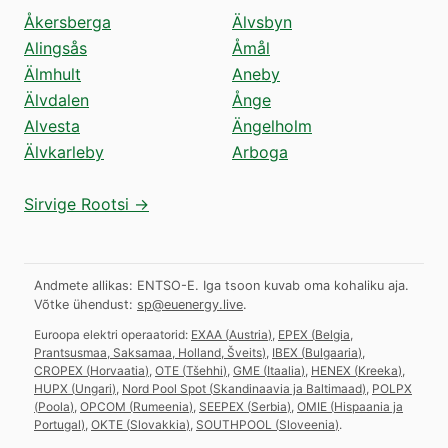
Åkersberga
Älvsbyn
Alingsås
Åmål
Älmhult
Aneby
Älvdalen
Ånge
Alvesta
Ängelholm
Älvkarleby
Arboga
Sirvige Rootsi →
Andmete allikas: ENTSO-E. Iga tsoon kuvab oma kohaliku aja.
Võtke ühendust:
sp@euenergy.live
.
Euroopa elektri operaatorid:
EXAA
(
Austria
)
,
EPEX
(
Belgia,
Prantsusmaa, Saksamaa, Holland, Šveits
)
,
IBEX
(
Bulgaaria
)
,
CROPEX
(
Horvaatia
)
,
OTE
(
Tšehhi
)
,
GME
(
Itaalia
)
,
HENEX
(
Kreeka
)
,
HUPX
(
Ungari
)
,
Nord Pool Spot
(
Skandinaavia ja Baltimaad
)
,
POLPX
(
Poola
)
,
OPCOM
(
Rumeenia
)
,
SEEPEX
(
Serbia
)
,
OMIE
(
Hispaania ja
Portugal
)
,
OKTE
(
Slovakkia
)
,
SOUTHPOOL
(
Sloveenia
)
.