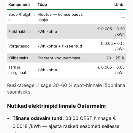
Komponent
Tüüp
Umb.
Spot-/hulgihin
Muutuv — homse päeva
—
d
oksjon
€ 0.005 – 0.20
Elektriaktsiis
kWh kohta
/kWh
€ 0.05 – 0.15
Võrgutasud
kWh kohta + fikseeritud
/kWh
Käibemaks
Protsent kogusummast
20 – 25 %
Tarnija
€ 0.005 – 0.05
kWh kohta
marginaal
/kWh
Rusikareegel: lisage 30–60 % spot-hinnale lõpphinna
saamiseks.
Nutikad elektrinipid linnale Östermalm
Tänane odavaim tund:
03:00 CEST hinnaga €
0.0018 /kWh — ajasta rasked seadmed sellesse