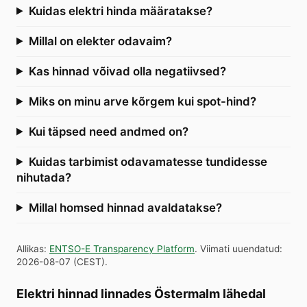
Kuidas elektri hinda määratakse?
Millal on elekter odavaim?
Kas hinnad võivad olla negatiivsed?
Miks on minu arve kõrgem kui spot-hind?
Kui täpsed need andmed on?
Kuidas tarbimist odavamatesse tundidesse
nihutada?
Millal homsed hinnad avaldatakse?
Allikas
:
ENTSO-E Transparency Platform
.
Viimati uuendatud
:
2026-08-07
(
CEST
).
Elektri hinnad linnades Östermalm lähedal