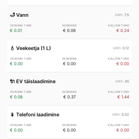
🛁
Vann
7.5
€ 0.01
€ 0.06
€ 0.24
💧
Veekeetja (1 L)
0.12
€ 0.00
€ 0.00
€ 0.00
🔌
EV täislaadimine
45
€ 0.08
€ 0.37
€ 1.44
📱
Telefoni laadimine
0.02
€ 0.00
€ 0.00
€ 0.00