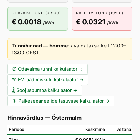
ODAVAIM TUND (03:00)
KALLEIM TUND (19:00)
€ 0.0018
€ 0.0321
/kWh
/kWh
Tunnihinnad — homme
:
avaldatakse kell 12:00–
13:00 CEST
.
⏰
Odavaima tunni kalkulaator
→
🔌
EV laadimiskulu kalkulaator
→
🌡️
Soojuspumba kalkulaator
→
☀️
Päikesepaneelide tasuvuse kalkulaator
→
Hinnavõrdlus
—
Östermalm
Periood
Keskmine
vs täna
Täna
€ 0.0082
/kWh
—