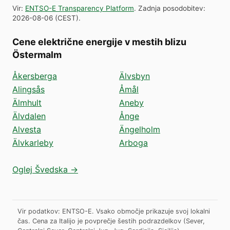
Vir
:
ENTSO-E Transparency Platform
.
Zadnja posodobitev
:
2026-08-06
(
CEST
).
Cene električne energije v mestih blizu
Östermalm
Åkersberga
Älvsbyn
Alingsås
Åmål
Älmhult
Aneby
Älvdalen
Ånge
Alvesta
Ängelholm
Älvkarleby
Arboga
Oglej Švedska →
Vir podatkov: ENTSO-E. Vsako območje prikazuje svoj lokalni
čas. Cena za Italijo je povprečje šestih podrazdelkov (Sever,