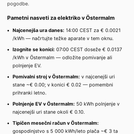
pogodbe.
Pametni nasveti za elektriko v Östermalm
Najcenejša ura danes:
14:00 CEST za € 0.0021
/kWh — načrtujte težke aparate v tem oknu.
Izognite se konici:
07:00 CEST doseže € 0.0137
/kWh v Östermalm — odložite pomivanje ali
polnjenje EV.
Pomivalni stroj v Östermalm:
v najcenejši uri
stane ~€ 0.00; v konici € 0.02 — pomembni
prihranki letno.
Polnjenje EV v Östermalm:
50 kWh polnjenje v
najcenejši uri stane okoli € 0.10.
Tipičen mesečni račun v Östermalm:
gospodinjstvo s 5 000 kWh/leto plača ~€ 3 ta