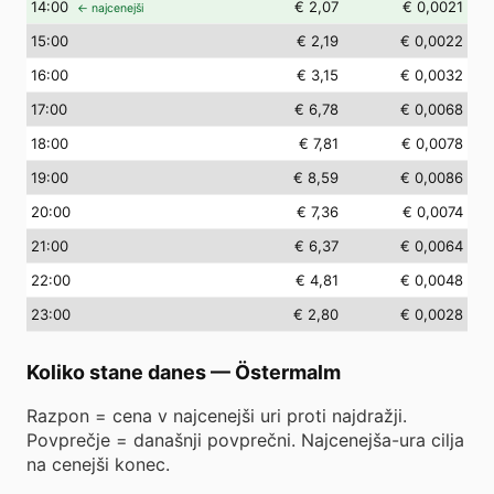
14
:00
€ 2,07
€ 0,0021
← najcenejši
15
:00
€ 2,19
€ 0,0022
16
:00
€ 3,15
€ 0,0032
17
:00
€ 6,78
€ 0,0068
18
:00
€ 7,81
€ 0,0078
19
:00
€ 8,59
€ 0,0086
20
:00
€ 7,36
€ 0,0074
21
:00
€ 6,37
€ 0,0064
22
:00
€ 4,81
€ 0,0048
23
:00
€ 2,80
€ 0,0028
Koliko stane danes
—
Östermalm
Razpon = cena v najcenejši uri proti najdražji.
Povprečje = današnji povprečni. Najcenejša-ura cilja
na cenejši konec.