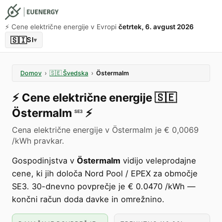
⚡️ Cene električne energije v Evropi
četrtek, 6. avgust 2026
🇸🇮
SI
▾
Domov
›
🇸🇪
Švedska
›
Östermalm
⚡️
Cene električne energije
🇸🇪
Östermalm
⚡️
SE3
Cena električne energije v Östermalm je € 0,0069
/kWh pravkar.
Gospodinjstva v
Östermalm
vidijo veleprodajne
cene, ki jih določa Nord Pool / EPEX za območje
SE3. 30-dnevno povprečje je € 0.0470 /kWh —
končni račun doda davke in omrežnino.