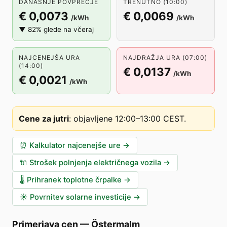
DANAŠNJE POVPREČJE
TRENUTNO (10:00)
€ 0,0073
€ 0,0069
/kWh
/kWh
▼ 82% glede na včeraj
NAJCENEJŠA URA
NAJDRAŽJA URA (07:00)
(14:00)
€ 0,0137
/kWh
€ 0,0021
/kWh
Cene za jutri
:
objavljene 12:00–13:00 CEST
.
⏰
Kalkulator najcenejše ure
→
🔌
Strošek polnjenja električnega vozila
→
🌡️
Prihranek toplotne črpalke
→
☀️
Povrnitev solarne investicije
→
Primerjava cen
—
Östermalm