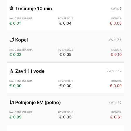
🚿
Tuširanje 10 min
6
€ 0,01
€ 0,04
€ 0,08
🛁
Kopel
7.5
€ 0,02
€ 0,05
€ 0,10
💧
Zavri 1 l vode
0.12
€ 0,00
€ 0,00
€ 0,00
🔌
Polnjenje EV (polno)
45
€ 0,09
€ 0,33
€ 0,61