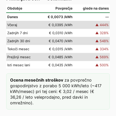
Obdobje
Povprečje
glede na danes
Danes
€ 0,0073
/kWh
—
Včeraj
€ 0,0395
/kWh
▲
444
%
Zadnjih 7 dni
€ 0,0310
/kWh
▲
328
%
Zadnjih 30 dni
€ 0,0470
/kWh
▲
548
%
Tekoči mesec
€ 0,0315
/kWh
▲
334
%
Prejšnji mesec
€ 0,0485
/kWh
▲
569
%
Isti mesec lani
€ 0,0435
/kWh
▲
500
%
Ocena mesečnih stroškov
za povprečno
gospodinjstvo z porabo 5 000 kWh/leto (~417
kWh/mesec) pri tej ceni: € 3,02 / mesec (€
36,26 / leto veleprodajno, pred davki in
omrežnino).