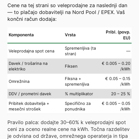
Cene na tej strani so veleprodajne za naslednji dan
— to plačajo dobavitelji na Nord Pool / EPEX. Vaš
končni račun dodaja:
Pribl. (povp.
Komponenta
Vrsta
EU)
Spremenljiva (ta
Veleprodajna spot cena
—
stran)
Davek / trošarina na
€ 0.005 – 0.20
Fiksen
elektriko
/kWh
Fiksna +
€ 0.05 – 0.15
Omrežnina
spremenljiva
/kWh
DDV / prometni davek
% multiplikator
20 – 25 %
Pribitek dobavitelja +
Specifično za
€ 0.005 – 0.05
mesečni strošek
ponudnika
/kWh
Pravilo palca: dodajte 30–60% k veleprodajni spot
ceni za oceno realne cene na kWh. Točna razdelitev
je odvisna od države, omrežnega operaterja in tipa