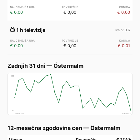
€ 0,00
€ 0,00
€ 0,00
📺
1 h televizije
0.6
€ 0,00
€ 0,00
€ 0,01
Zadnjih 31 dni
—
Östermalm
€
83
€
7
2026-07-08
2026-08-06
12-mesečna zgodovina cen
—
Östermalm
Mesec
Povprečje
€/MWh