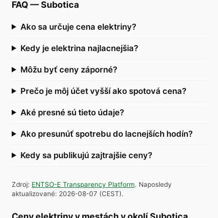
FAQ
—
Subotica
Ako sa určuje cena elektriny?
Kedy je elektrina najlacnejšia?
Môžu byť ceny záporné?
Prečo je môj účet vyšší ako spotová cena?
Aké presné sú tieto údaje?
Ako presunúť spotrebu do lacnejších hodín?
Kedy sa publikujú zajtrajšie ceny?
Zdroj
:
ENTSO-E Transparency Platform
.
Naposledy
aktualizované
:
2026-08-07
(
CEST
).
Ceny elektriny v mestách v okolí Subotica