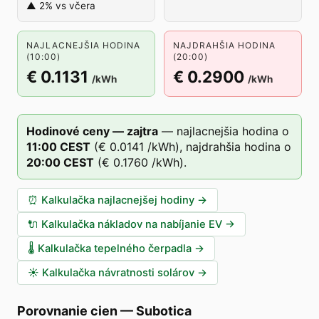
▲ 2% vs včera
NAJLACNEJŠIA HODINA
NAJDRAHŠIA HODINA
(10:00)
(20:00)
€ 0.1131
€ 0.2900
/kWh
/kWh
Hodinové ceny — zajtra
—
najlacnejšia hodina o
11
:00
CEST
(
€ 0.0141
/kWh),
najdrahšia hodina o
20
:00
CEST
(
€ 0.1760
/kWh).
⏰
Kalkulačka najlacnejšej hodiny
→
🔌
Kalkulačka nákladov na nabíjanie EV
→
🌡️
Kalkulačka tepelného čerpadla
→
☀️
Kalkulačka návratnosti solárov
→
Porovnanie cien
—
Subotica