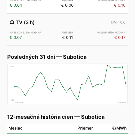
€ 0.04
€ 0.06
€ 0.10
📺
TV (3 h)
0.6
€ 0.07
€ 0.11
€ 0.17
Posledných 31 dní
—
Subotica
€
185
€
58
2026-07-09
2026-08-08
12-mesačná história cien
—
Subotica
Mesiac
Priemer
€/MWh