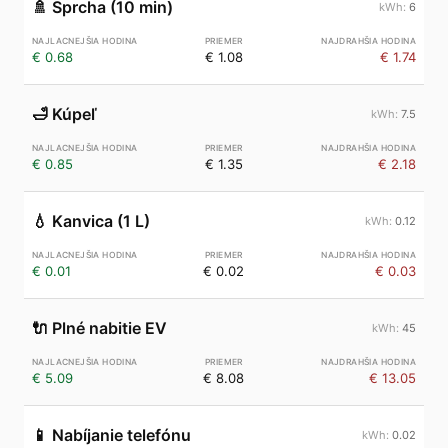
🚿
Sprcha (10 min)
6
€ 0.68
€ 1.08
€ 1.74
🛁
Kúpeľ
7.5
€ 0.85
€ 1.35
€ 2.18
💧
Kanvica (1 L)
0.12
€ 0.01
€ 0.02
€ 0.03
🔌
Plné nabitie EV
45
€ 5.09
€ 8.08
€ 13.05
📱
Nabíjanie telefónu
0.02