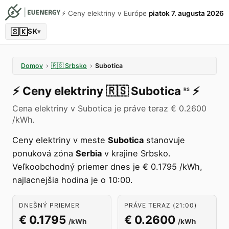
⚡️ Ceny elektriny v Európe
piatok 7. augusta 2026
🇸🇰
SK
▾
Domov
›
🇷🇸
Srbsko
›
Subotica
⚡️
Ceny elektriny
🇷🇸
Subotica
⚡️
RS
Cena elektriny v Subotica je práve teraz € 0.2600
/kWh.
Ceny elektriny v meste
Subotica
stanovuje
ponuková zóna
Serbia
v krajine Srbsko.
Veľkoobchodný priemer dnes je € 0.1795 /kWh,
najlacnejšia hodina je o 10:00.
DNEŠNÝ PRIEMER
PRÁVE TERAZ (21:00)
€ 0.1795
€ 0.2600
/kWh
/kWh