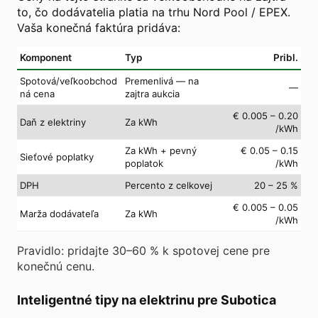
to, čo dodávatelia platia na trhu Nord Pool / EPEX.
Vaša konečná faktúra pridáva:
Komponent
Typ
Pribl.
Spotová/veľkoobchod
Premenlivá — na
—
ná cena
zajtra aukcia
€ 0.005 – 0.20
Daň z elektriny
Za kWh
/kWh
Za kWh + pevný
€ 0.05 – 0.15
Sieťové poplatky
poplatok
/kWh
DPH
Percento z celkovej
20 – 25 %
€ 0.005 – 0.05
Marža dodávateľa
Za kWh
/kWh
Pravidlo: pridajte 30–60 % k spotovej cene pre
konečnú cenu.
Inteligentné tipy na elektrinu pre Subotica