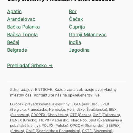
Apatin
Bor
Aranđelovac
Čačak
Bačka Palanka
Ćuprija
Bačka Topola
Gornji Milanovac
Bečej
Inđija
Belgrade
Jagodina
Prehliadať Srbsko →
Zdroj údajov: ENTSO-E. Každá zóna zobrazuje svoj vlastný
miestny čas.
Kontaktujte nás na
sp@euenergy.live
.
Európski prevádzkovatelia elektriny:
EXAA
(
Rakúsko
)
,
EPEX
(
Belgicko, Francúzsko, Nemecko, Holandsko, Švajčiarsko
)
,
IBEX
(
Bulharsko
)
,
CROPEX
(
Chorvátsko
)
,
OTE
(
Česko
)
,
GME
(
Taliansko
)
,
HENEX
(
Grécko
)
,
HUPX
(
Maďarsko
)
,
Nord Pool Spot
(
Škandinávia a
pobaltské krajiny
)
,
POLPX
(
Poľsko
)
,
OPCOM
(
Rumunsko
)
,
SEEPEX
(
Srbsko
)
,
OMIE
(
Španielsko a Portugalsko
)
,
OKTE
(
Slovensko
)
,