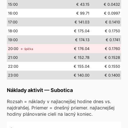
15
:00
€ 43.15
€ 0.0432
16
:00
€ 99.71
€ 0.0997
17
:00
€ 141.03
€ 0.1410
18
:00
€ 175.04
€ 0.1750
19
:00
€ 174.13
€ 0.1741
20
:00
€ 176.04
€ 0.1760
← špička
21
:00
€ 152.78
€ 0.1528
22
:00
€ 155.04
€ 0.1550
23
:00
€ 140.00
€ 0.1400
Náklady aktivít
—
Subotica
Rozsah = náklady v najlacnejšej hodine dnes vs.
najdrahšej. Priemer = dnešný priemer. najlacnejšej
hodiny plánovanie cieli na lacný koniec.