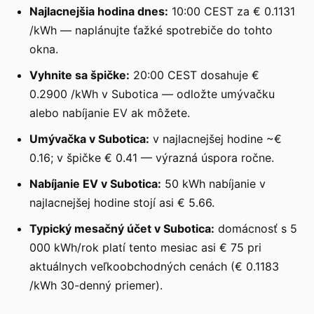
Najlacnejšia hodina dnes:
10:00 CEST za € 0.1131
/kWh — naplánujte ťažké spotrebiče do tohto
okna.
Vyhnite sa špičke:
20:00 CEST dosahuje €
0.2900 /kWh v Subotica — odložte umývačku
alebo nabíjanie EV ak môžete.
Umývačka v Subotica:
v najlacnejšej hodine ~€
0.16; v špičke € 0.41 — výrazná úspora ročne.
Nabíjanie EV v Subotica:
50 kWh nabíjanie v
najlacnejšej hodine stojí asi € 5.66.
Typický mesačný účet v Subotica:
domácnosť s 5
000 kWh/rok platí tento mesiac asi € 75 pri
aktuálnych veľkoobchodných cenách (€ 0.1183
/kWh 30-denný priemer).