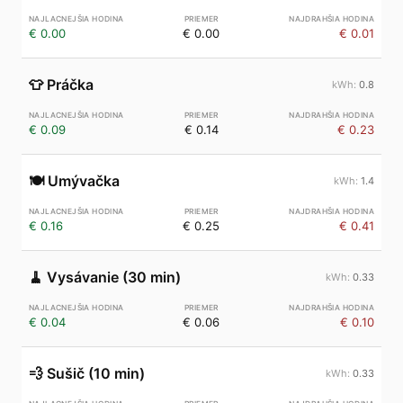
€ 0.00
€ 0.00
€ 0.01
👕
Práčka
0.8
€ 0.09
€ 0.14
€ 0.23
🍽️
Umývačka
1.4
€ 0.16
€ 0.25
€ 0.41
🧹
Vysávanie (30 min)
0.33
€ 0.04
€ 0.06
€ 0.10
💨
Sušič (10 min)
0.33