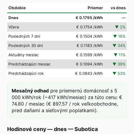
Obdobie
Priemer
vs dnes
Dnes
€ 0.1795
/kWh
—
Včera
€ 0.1754
/kWh
▼
2
%
Posledných 7 dní
€ 0.1504
/kWh
▼
16
%
Posledných 30 dní
€ 0.1183
/kWh
▼
34
%
Aktuálny mesiac
€ 0.1599
/kWh
▼
11
%
Predchádzajúci mesiac
€ 0.1094
/kWh
▼
39
%
Predchádzajúci rok
€ 0.0843
/kWh
▼
53
%
Mesačný odhad
pre priemernú domácnosť s 5
000 kWh/rok (~417 kWh/mesiac) za túto cenu: €
74.80 / mesiac (€ 897.57 / rok veľkoobchodne,
pred daňami a sieťovými poplatkami).
Hodinové ceny — dnes
—
Subotica