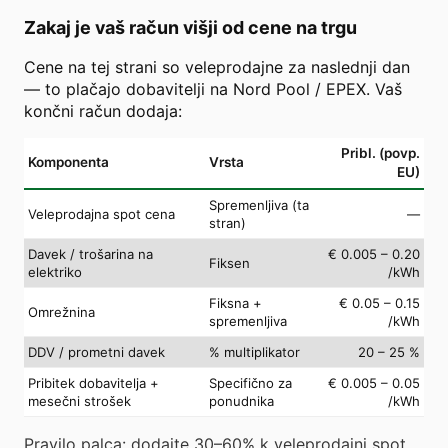
Zakaj je vaš račun višji od cene na trgu
Cene na tej strani so veleprodajne za naslednji dan
— to plačajo dobavitelji na Nord Pool / EPEX. Vaš
končni račun dodaja:
Pribl. (povp.
Komponenta
Vrsta
EU)
Spremenljiva (ta
Veleprodajna spot cena
—
stran)
Davek / trošarina na
€ 0.005 – 0.20
Fiksen
elektriko
/kWh
Fiksna +
€ 0.05 – 0.15
Omrežnina
spremenljiva
/kWh
DDV / prometni davek
% multiplikator
20 – 25 %
Pribitek dobavitelja +
Specifično za
€ 0.005 – 0.05
mesečni strošek
ponudnika
/kWh
Pravilo palca: dodajte 30–60% k veleprodajni spot