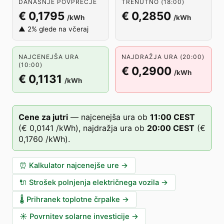
DANAŠNJE POVPREČJE
TRENUTNO (18:00)
€ 0,1795
€ 0,2850
/kWh
/kWh
▲ 2% glede na včeraj
NAJCENEJŠA URA
NAJDRAŽJA URA (20:00)
(10:00)
€ 0,2900
/kWh
€ 0,1131
/kWh
Cene za jutri
—
najcenejša ura ob
11
:00
CEST
(
€ 0,0141
/kWh),
najdražja ura ob
20
:00
CEST
(
€
0,1760
/kWh).
⏰
Kalkulator najcenejše ure
→
🔌
Strošek polnjenja električnega vozila
→
🌡️
Prihranek toplotne črpalke
→
☀️
Povrnitev solarne investicije
→