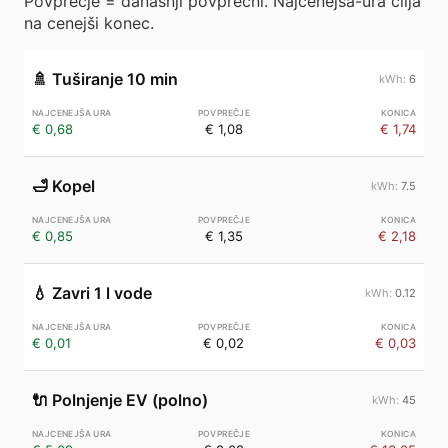
Povprečje = današnji povprečni. Najcenejša-ura cilja
na cenejši konec.
🚿
Tuširanje 10 min
6
€ 0,68
€ 1,08
€ 1,74
🛁
Kopel
7.5
€ 0,85
€ 1,35
€ 2,18
💧
Zavri 1 l vode
0.12
€ 0,01
€ 0,02
€ 0,03
🔌
Polnjenje EV (polno)
45