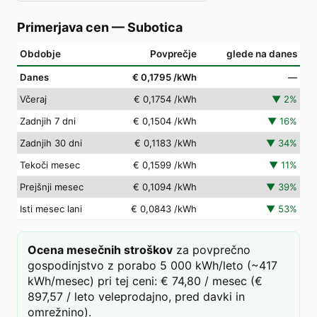
Primerjava cen
—
Subotica
Obdobje
Povprečje
glede na danes
Danes
€ 0,1795
/kWh
—
Včeraj
€ 0,1754
/kWh
▼
2
%
Zadnjih 7 dni
€ 0,1504
/kWh
▼
16
%
Zadnjih 30 dni
€ 0,1183
/kWh
▼
34
%
Tekoči mesec
€ 0,1599
/kWh
▼
11
%
Prejšnji mesec
€ 0,1094
/kWh
▼
39
%
Isti mesec lani
€ 0,0843
/kWh
▼
53
%
Ocena mesečnih stroškov
za povprečno
gospodinjstvo z porabo 5 000 kWh/leto (~417
kWh/mesec) pri tej ceni: € 74,80 / mesec (€
897,57 / leto veleprodajno, pred davki in
omrežnino).