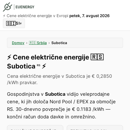
⚡️ Cene električne energije v Evropi
petek, 7. avgust 2026
🇸🇮
SI
▾
Domov
›
🇷🇸
Srbija
›
Subotica
⚡️
Cene električne energije
🇷🇸
Subotica
⚡️
RS
Cena električne energije v Subotica je € 0,2850
/kWh pravkar.
Gospodinjstva v
Subotica
vidijo veleprodajne
cene, ki jih določa Nord Pool / EPEX za območje
RS. 30-dnevno povprečje je € 0.1183 /kWh —
končni račun doda davke in omrežnino.