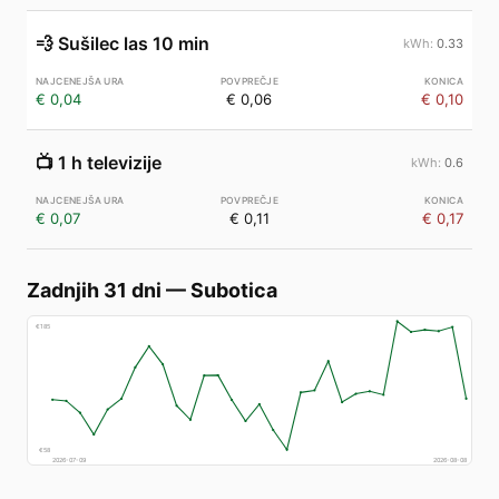
💨
Sušilec las 10 min
0.33
€ 0,04
€ 0,06
€ 0,10
📺
1 h televizije
0.6
€ 0,07
€ 0,11
€ 0,17
Zadnjih 31 dni
—
Subotica
€
185
€
58
2026-07-09
2026-08-08