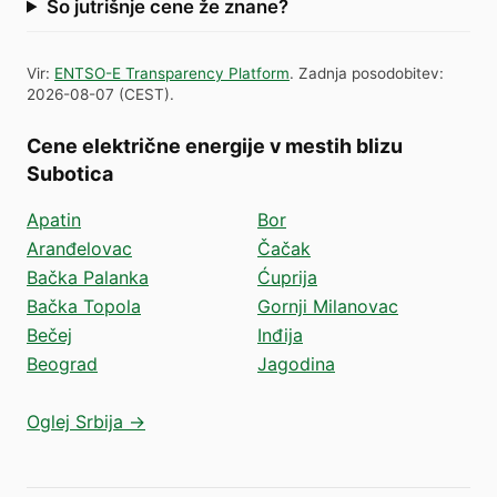
So jutrišnje cene že znane?
Vir
:
ENTSO-E Transparency Platform
.
Zadnja posodobitev
:
2026-08-07
(
CEST
).
Cene električne energije v mestih blizu
Subotica
Apatin
Bor
Aranđelovac
Čačak
Bačka Palanka
Ćuprija
Bačka Topola
Gornji Milanovac
Bečej
Inđija
Beograd
Jagodina
Oglej Srbija →