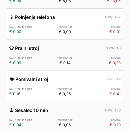
€ 5,09
€ 8,08
€ 13,05
📱
Polnjenje telefona
0.02
€ 0,00
€ 0,00
€ 0,01
👕
Pralni stroj
0.8
€ 0,09
€ 0,14
€ 0,23
🍽️
Pomivalni stroj
1.4
€ 0,16
€ 0,25
€ 0,41
🧹
Sesalec 10 min
0.33
€ 0,04
€ 0,06
€ 0,10