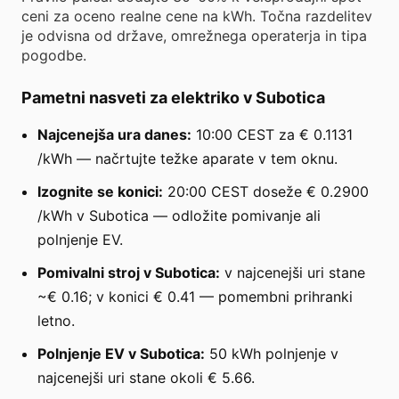
ceni za oceno realne cene na kWh. Točna razdelitev
je odvisna od države, omrežnega operaterja in tipa
pogodbe.
Pametni nasveti za elektriko v Subotica
Najcenejša ura danes:
10:00 CEST za € 0.1131
/kWh — načrtujte težke aparate v tem oknu.
Izognite se konici:
20:00 CEST doseže € 0.2900
/kWh v Subotica — odložite pomivanje ali
polnjenje EV.
Pomivalni stroj v Subotica:
v najcenejši uri stane
~€ 0.16; v konici € 0.41 — pomembni prihranki
letno.
Polnjenje EV v Subotica:
50 kWh polnjenje v
najcenejši uri stane okoli € 5.66.