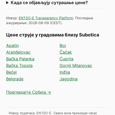
Када се објављују сутрашње цене?
Извор
:
ENTSO-E Transparency Platform
.
Последње
ажурирање
:
2026-08-09
(
CEST
).
Цене струје у градовима близу Subotica
Apatin
Bor
Aranđelovac
Čačak
Bačka Palanka
Ćuprija
Bačka Topola
Gornji Milanovac
Bečej
Inđija
Belgrade
Jagodina
Прегледајте Србија →
Извор података: ENTSO-E. Свака зона приказује своје