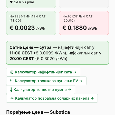
▼ 24% vs јуче
НАЈЈЕФТИНИЈИ САТ
НАЈСКУПЉИ САТ
(11:00)
(20:00)
€ 0.0023
€ 0.1880
/kWh
/kWh
Сатне цене — сутра
—
најјефтинији сат у
11
:00
CEST
(
€ 0.0699
/kWh),
најскупљи сат у
20
:00
CEST
(
€ 0.3020
/kWh).
⏰
Калкулатор најјефтинијег сата
→
🔌
Калкулатор трошкова пуњења EV
→
🌡️
Калкулатор топлотне пумпе
→
☀️
Калкулатор повраћаја соларних панела
→
Поређење цена
—
Subotica