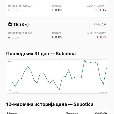
€ 0.00
€ 0.03
€ 0.06
📺
ТВ (3 ч)
0.6
€ 0.00
€ 0.05
€ 0.11
Последњих 31 дан
—
Subotica
€
185
€
58
2026-07-11
2026-08-10
12-месечна историја цена
—
Subotica
Месец
Просек
€/MWh