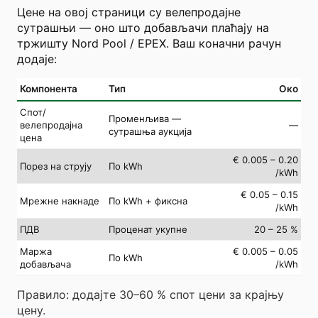
Цене на овој страници су велепродајне
сутрашњи — оно што добављачи плаћају на
тржишту Nord Pool / EPEX. Ваш коначни рачун
додаје:
Компонента
Тип
Око
Спот/
Променљива —
велепродајна
—
сутрашња аукција
цена
€ 0.005 – 0.20
Порез на струју
По kWh
/kWh
€ 0.05 – 0.15
Мрежне накнаде
По kWh + фиксна
/kWh
ПДВ
Проценат укупне
20 – 25 %
Маржа
€ 0.005 – 0.05
По kWh
добављача
/kWh
Правило: додајте 30–60 % спот цени за крајњу
цену.