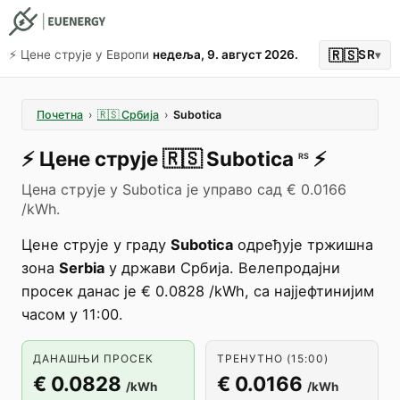
🇷🇸
⚡️ Цене струје у Европи
недеља, 9. август 2026.
SR
▾
Почетна
›
🇷🇸
Србија
›
Subotica
⚡️
Цене струје
🇷🇸
Subotica
⚡️
RS
Цена струје у Subotica је управо сад € 0.0166
/kWh.
Цене струје у граду
Subotica
одређује тржишна
зона
Serbia
у држави Србија. Велепродајни
просек данас је € 0.0828 /kWh, са најјефтинијим
часом у 11:00.
ДАНАШЊИ ПРОСЕК
ТРЕНУТНО (15:00)
€ 0.0828
€ 0.0166
/kWh
/kWh