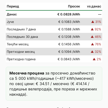
Период
Просек
vs данас
Данас
€ 0.0828
/kWh
—
Јуче
€ 0.1083
/kWh
▲
31
%
Последњих 7 дана
€ 0.1588
/kWh
▲
92
%
Последњих 30 дана
€ 0.1208
/kWh
▲
46
%
Текући месец
€ 0.1456
/kWh
▲
76
%
Претходни месец
€ 0.1094
/kWh
▲
32
%
Претходна година
€ 0.0843
/kWh
▲
2
%
Месечна процена
за просечно домаћинство
са 5 000 kWh/годишње (~417 kWh/месечно)
по овој цени: € 34.51 / месечно (€ 414.14 /
годишње велепродаја, пре пореза и мрежних
накнада).