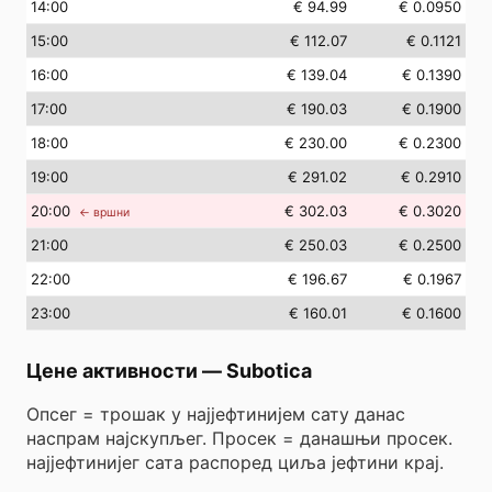
14
:00
€ 94.99
€ 0.0950
15
:00
€ 112.07
€ 0.1121
16
:00
€ 139.04
€ 0.1390
17
:00
€ 190.03
€ 0.1900
18
:00
€ 230.00
€ 0.2300
19
:00
€ 291.02
€ 0.2910
20
:00
€ 302.03
€ 0.3020
← вршни
21
:00
€ 250.03
€ 0.2500
22
:00
€ 196.67
€ 0.1967
23
:00
€ 160.01
€ 0.1600
Цене активности
—
Subotica
Опсег = трошак у најјефтинијем сату данас
наспрам најскупљег. Просек = данашњи просек.
најјефтинијег сата распоред циља јефтини крај.