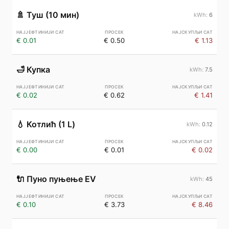
🚿
Туш (10 мин)
6
€ 0.01
€ 0.50
€ 1.13
🛁
Купка
7.5
€ 0.02
€ 0.62
€ 1.41
💧
Котлић (1 L)
0.12
€ 0.00
€ 0.01
€ 0.02
🔌
Пуно пуњење EV
45
€ 0.10
€ 3.73
€ 8.46