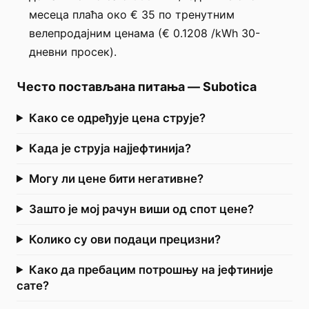
месеца плаћа око € 35 по тренутним
велепродајним ценама (€ 0.1208 /kWh 30-
дневни просек).
Често постављана питања
—
Subotica
Како се одређује цена струје?
Када је струја најјефтинија?
Могу ли цене бити негативне?
Зашто је мој рачун виши од спот цене?
Колико су ови подаци прецизни?
Како да пребацим потрошњу на јефтиније
сате?