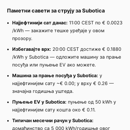
Паметни савети за струју за Subotica
Најјефтинији сат данас:
11:00 CEST по € 0.0023
/kWh — закажите тешке уређаје у овом
прозору.
Избегавајте врх:
20:00 CEST достиже € 0.1880
/kWh у Subotica — одложите машину за прање
посуђа или пуњење EV ако можете.
Машина за прање посуђа у Subotica:
у
најјефтинијем сату ~€ 0.00; у врху € 0.26 —
значајна годишња уштеда.
Пуњење EV у Subotica:
пуњење од 50 kWh у
најјефтинијем сату кошта око € 0.11.
Типичан месечни рачун у Subotica:
домаћинство са 5 000 kWh/годишње овог