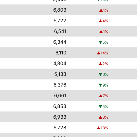
6,803
▲
1
%
6,722
▲
4
%
6,541
▲
1
%
6,344
▼
5
%
6,110
▲
14
%
4,804
▲
2
%
5,138
▼
6
%
6,376
▼
9
%
6,661
▲
7
%
6,858
▼
5
%
6,933
▲
3
%
6,728
▲
13
%