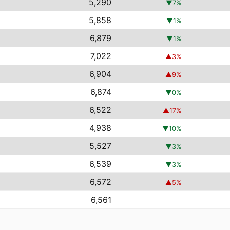
5,290
▼
7
%
5,858
▼
1
%
6,879
▼
1
%
7,022
▲
3
%
6,904
▲
9
%
6,874
▼
0
%
6,522
▲
17
%
4,938
▼
10
%
5,527
▼
3
%
6,539
▼
3
%
6,572
▲
5
%
6,561