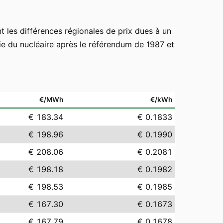
nt les différences régionales de prix dues à un
tie du nucléaire après le référendum de 1987 et
€/MWh
€/kWh
€ 183.34
€ 0.1833
€ 198.96
€ 0.1990
€ 208.06
€ 0.2081
€ 198.18
€ 0.1982
€ 198.53
€ 0.1985
€ 167.30
€ 0.1673
€ 167.79
€ 0.1678