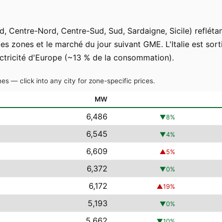
rd, Centre-Nord, Centre-Sud, Sud, Sardaigne, Sicile) refléta
les zones et le marché du jour suivant GME. L'Italie est sor
ectricité d'Europe (~13 % de la consommation).
es — click into any city for zone-specific prices.
MW
6,486
▼
8
%
6,545
▼
4
%
6,609
▲
5
%
6,372
▼
0
%
6,172
▲
19
%
5,193
▼
0
%
5,662
▼
10
%