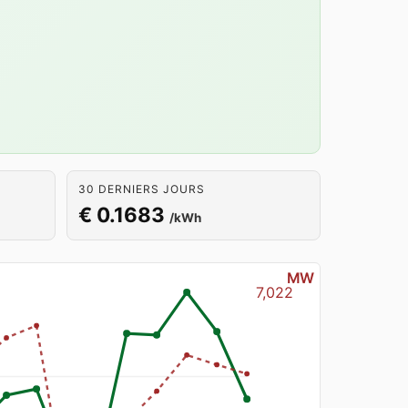
30 DERNIERS JOURS
€ 0.1683
/kWh
MW
7,022