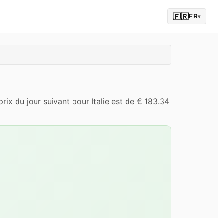
🇫🇷
FR
▾
ix du jour suivant pour Italie est de € 183.34