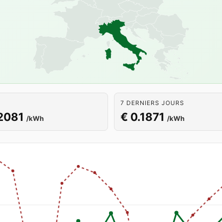
7 DERNIERS JOURS
2081
€ 0.1871
/kWh
/kWh