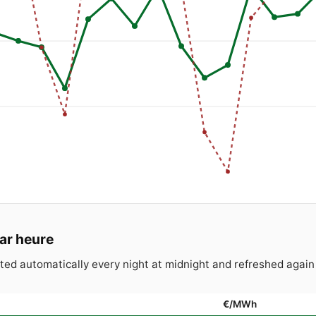
par heure
dated automatically every night at midnight and refreshed ag
€/MWh