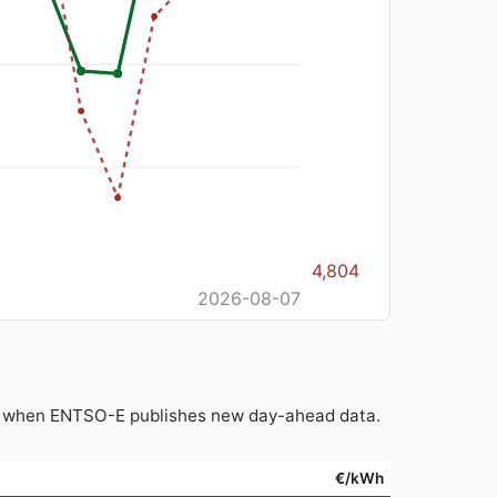
4,804
2026-08-07
ain when ENTSO-E publishes new day-ahead data.
€/kWh