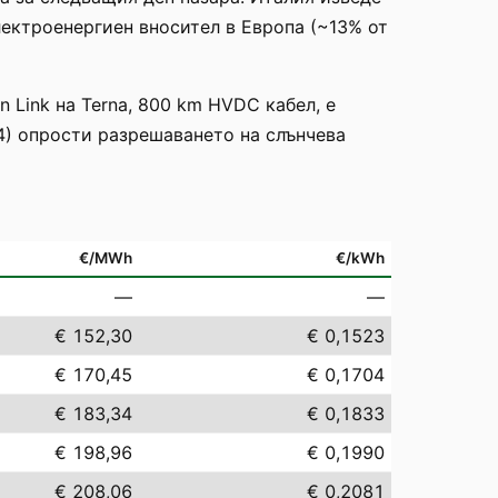
електроенергиен вносител в Европа (~13% от
n Link на Terna, 800 km HVDC кабел, е
24) опрости разрешаването на слънчева
€/MWh
€/kWh
—
—
€ 152,30
€ 0,1523
€ 170,45
€ 0,1704
€ 183,34
€ 0,1833
€ 198,96
€ 0,1990
€ 208,06
€ 0,2081