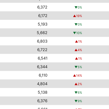
6,372
▼
0
%
6,172
▲
19
%
5,193
▼
0
%
5,662
▼
10
%
6,803
▲
1
%
6,722
▲
4
%
6,541
▲
1
%
6,344
▼
5
%
6,110
▲
14
%
4,804
▲
2
%
5,138
▼
6
%
6,376
▼
9
%