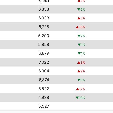
6,661
▲
7
%
6,858
▼
5
%
6,933
▲
3
%
6,728
▲
13
%
5,290
▼
7
%
5,858
▼
1
%
6,879
▼
1
%
7,022
▲
3
%
6,904
▲
9
%
6,874
▼
0
%
6,522
▲
17
%
4,938
▼
10
%
5,527