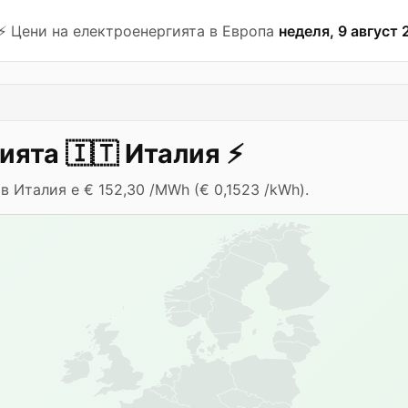
⚡️ Цени на електроенергията в Европа
неделя, 9 август 
гията
🇮🇹
Италия
⚡️
в Италия е € 152,30 /MWh (€ 0,1523 /kWh).