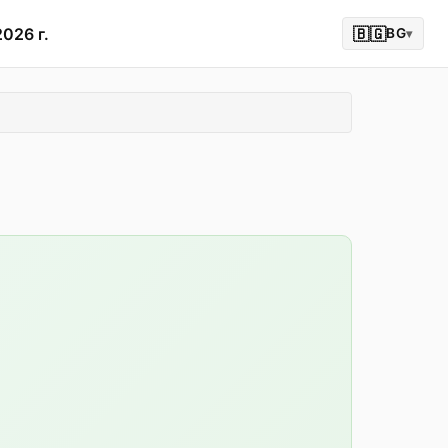
2026 г.
🇧🇬
BG
▾