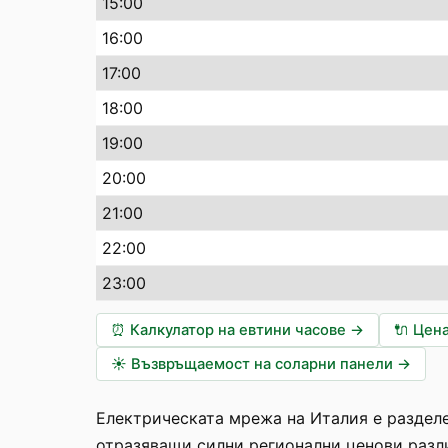
15:00
16:00
17:00
18:00
19:00
20:00
21:00
22:00
23:00
⏰
Калкулатор на евтини часове
→
🔌
Цена
☀️
Възвръщаемост на соларни панели
→
Електрическата мрежа на Италия е разделе
отразяващи силни регионални ценови разл