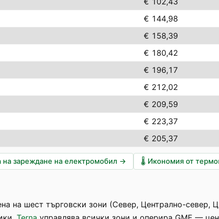
€ 102,43
€ 144,98
€ 158,39
€ 180,42
€ 196,17
€ 212,02
€ 209,59
€ 223,37
€ 205,37
 на зареждане на електромобил
→
🌡️
Икономия от терм
на на шест търговски зони (Север, Централно-север, Ц
ики.
Terna
управлява всички зони и оперира GME — цена