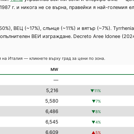
987 г. и никога не се върна, правейки я най-големия 
%), ВЕЦ (~17%), слънце (~11%) и вятър (~7%). Tyrrhenia
допълнителен ВЕИ изграждане. Decreto Aree Idonee (20
 на Италия — кликнете върху град за цени по зона.
MW
—
5,216
▼
11
%
5,580
▼
7
%
6,486
▼
8
%
6,545
▼
4
%
6,609
▲
5
%