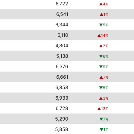
6,722
▲
4
%
6,541
▲
1
%
6,344
▼
5
%
6,110
▲
14
%
4,804
▲
2
%
5,138
▼
6
%
6,376
▼
9
%
6,661
▲
7
%
6,858
▼
5
%
6,933
▲
3
%
6,728
▲
13
%
5,290
▼
7
%
5,858
▼
1
%