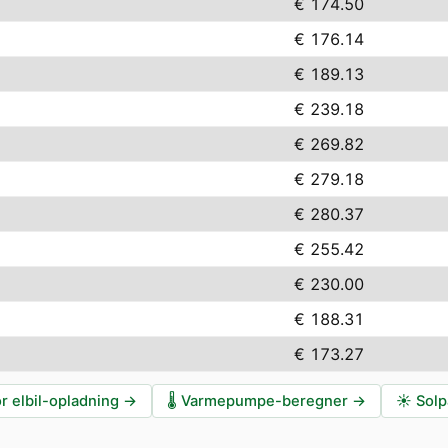
€ 174.50
€ 176.14
€ 189.13
€ 239.18
€ 269.82
€ 279.18
€ 280.37
€ 255.42
€ 230.00
€ 188.31
€ 173.27
r elbil-opladning
→
🌡️
Varmepumpe-beregner
→
☀️
Solp