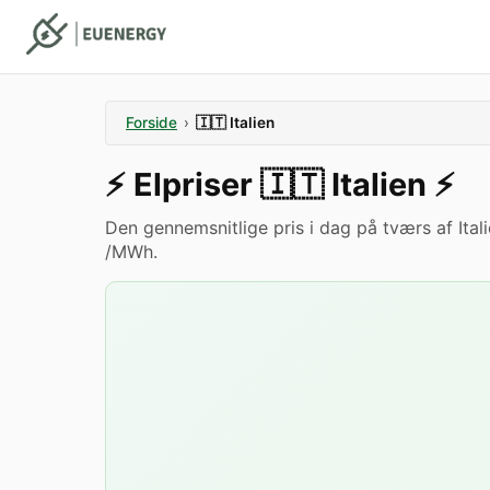
Forside
›
🇮🇹
Italien
⚡️
Elpriser
🇮🇹
Italien
⚡️
Den gennemsnitlige pris i dag på tværs af Ita
/MWh.