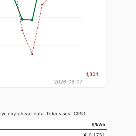
4,804
2026-08-07
nye day-ahead-data. Tider vises i CEST.
€/kWh
€ 0.1751