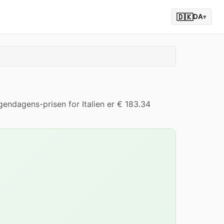
🇩🇰
DA
▾
endagens-prisen for Italien er € 183.34