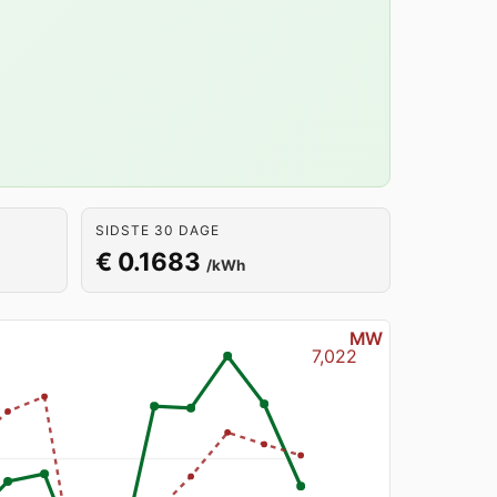
SIDSTE 30 DAGE
€ 0.1683
/kWh
MW
7,022