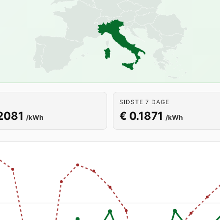
SIDSTE 7 DAGE
2081
€ 0.1871
/kWh
/kWh