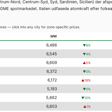
trum-Nord, Centrum-Syd, Syd, Sardinien, Sicilien) der afspe
 GME spotmarkedet. Italien udfasede atomkraft efter folke
nes — click into any city for zone-specific prices.
MW
6,486
▼
8
%
6,545
▼
4
%
6,609
▲
5
%
6,372
▼
0
%
6,172
▲
19
%
5,193
▼
0
%
5,662
▼
10
%
6,803
▲
1
%