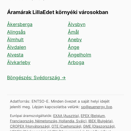
Áramárak LillaEdet környéki városokban
Åkersberga
Älvsbyn
Alingsås
Åmål
Älmhult
Aneby
Älvdalen
Ånge
Alvesta
Ängelholm
Älvkarleby
Arboga
Böngészés: Svédország →
Adatforrás: ENTSO-E. Minden övezet a saját helyi idejét
jeleníti meg.
Lépjen kapcsolatba velünk:
sp@euenergy.live
.
Európai áramszolgáltatók:
EXAA
(
Ausztria
)
,
EPEX
(
Belgium,
Franciaország, Németország, Hollandia, Svájc
)
,
IBEX
(
Bulgária
)
,
CROPEX
(
Horvátország
)
,
OTE
(
Csehország
)
,
GME
(
Olaszország
)
,