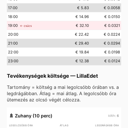
17
:00
€ 5.83
€ 0.0058
18
:00
€ 14.96
€ 0.0150
19
:00
€ 32.10
€ 0.0321
← csúcs
20
:00
€ 22.42
€ 0.0224
21
:00
€ 29.40
€ 0.0294
22
:00
€ 19.84
€ 0.0198
23
:00
€ 12.38
€ 0.0124
Tevékenységek költsége
—
LillaEdet
Tartomány = költség a mai legolcsóbb órában vs. a
legdrágábban. Átlag = mai átlag. A legolcsóbb óra
ütemezés az olcsó végét célozza.
🚿
Zuhany (10 perc)
6