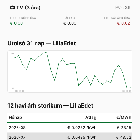
📺
TV (3 óra)
0.6
€ 0.00
€ 0.00
€ 0.02
Utolsó 31 nap
—
LillaEdet
€
83
€
7
2026-07-09
2026-08-07
12 havi árhistorikum
—
LillaEdet
Hónap
Átlag
€/MWh
2026-08
€ 0.0282
/kWh
€ 28.15
2026-07
€ 0.0485
/kWh
€ 48.52