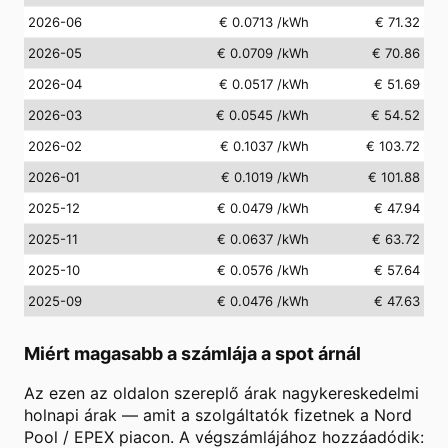
2026-06
€ 0.0713
/kWh
€ 71.32
2026-05
€ 0.0709
/kWh
€ 70.86
2026-04
€ 0.0517
/kWh
€ 51.69
2026-03
€ 0.0545
/kWh
€ 54.52
2026-02
€ 0.1037
/kWh
€ 103.72
2026-01
€ 0.1019
/kWh
€ 101.88
2025-12
€ 0.0479
/kWh
€ 47.94
2025-11
€ 0.0637
/kWh
€ 63.72
2025-10
€ 0.0576
/kWh
€ 57.64
2025-09
€ 0.0476
/kWh
€ 47.63
Miért magasabb a számlája a spot árnál
Az ezen az oldalon szereplő árak nagykereskedelmi
holnapi árak — amit a szolgáltatók fizetnek a Nord
Pool / EPEX piacon. A végszámlájához hozzáadódik: