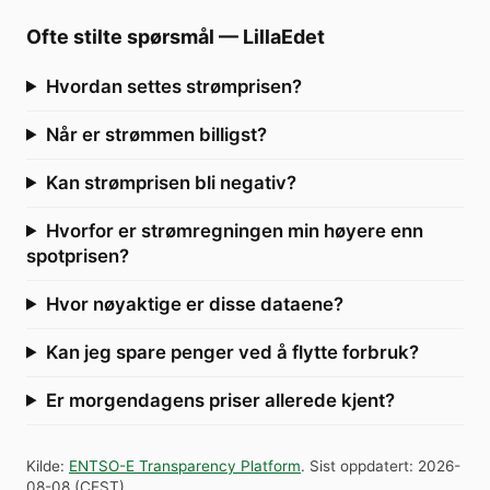
Ofte stilte spørsmål
—
LillaEdet
Hvordan settes strømprisen?
Når er strømmen billigst?
Kan strømprisen bli negativ?
Hvorfor er strømregningen min høyere enn
spotprisen?
Hvor nøyaktige er disse dataene?
Kan jeg spare penger ved å flytte forbruk?
Er morgendagens priser allerede kjent?
Kilde
:
ENTSO-E Transparency Platform
.
Sist oppdatert
:
2026-
08-08
(
CEST
).