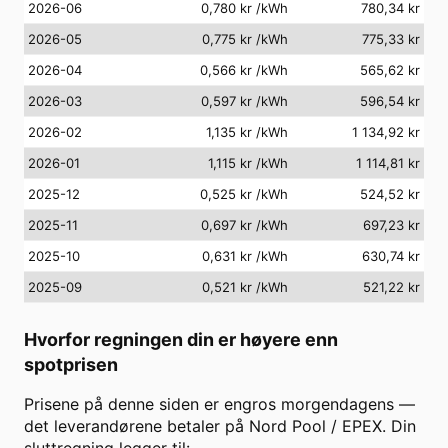
2026-06
0,780 kr
/kWh
780,34 kr
2026-05
0,775 kr
/kWh
775,33 kr
2026-04
0,566 kr
/kWh
565,62 kr
2026-03
0,597 kr
/kWh
596,54 kr
2026-02
1,135 kr
/kWh
1 134,92 kr
2026-01
1,115 kr
/kWh
1 114,81 kr
2025-12
0,525 kr
/kWh
524,52 kr
2025-11
0,697 kr
/kWh
697,23 kr
2025-10
0,631 kr
/kWh
630,74 kr
2025-09
0,521 kr
/kWh
521,22 kr
Hvorfor regningen din er høyere enn
spotprisen
Prisene på denne siden er engros morgendagens —
det leverandørene betaler på Nord Pool / EPEX. Din
sluttregning legger til: