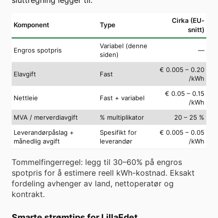
Cirka (EU-
Komponent
Type
snitt)
Variabel (denne
Engros spotpris
—
siden)
€ 0.005 – 0.20
Elavgift
Fast
/kWh
€ 0.05 – 0.15
Nettleie
Fast + variabel
/kWh
MVA / merverdiavgift
% multiplikator
20 – 25 %
Leverandørpåslag +
Spesifikt for
€ 0.005 – 0.05
månedlig avgift
leverandør
/kWh
Tommelfingerregel: legg til 30–60% på engros
spotpris for å estimere reell kWh-kostnad. Eksakt
fordeling avhenger av land, nettoperatør og
kontrakt.
Smarte strømtips for LillaEdet