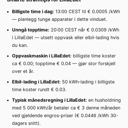
Billigste time i dag:
13:00 CEST til € 0.0005 /kWh
— planlegg tunge apparater i dette vinduet.
Unngå topptime:
20:00 CEST når € 0.0309 /kWh
i LillaEdet — utsett oppvask eller elbil-lading hvis
du kan.
Oppvaskmaskin i LillaEdet:
billigste time koster
ca € 0.00; topptime € 0.04 — gjør stor forskjell
over et år.
Elbil-lading i LillaEdet:
50 kWh-lading i billigste
time koster rundt € 0.03.
Typisk månedsregning i LillaEdet:
en husholdning
med 5 000 kWh/år betaler ca € 3 denne måneden
ved gjeldende engros-priser (€ 0.0446 /kWh 30-
dagers snitt).