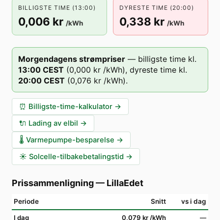
BILLIGSTE TIME (13:00)
DYRESTE TIME (20:00)
0,006 kr
0,338 kr
/kWh
/kWh
Morgendagens strømpriser
—
billigste time kl.
13
:00
CEST
(
0,000 kr
/kWh),
dyreste time kl.
20
:00
CEST
(
0,076 kr
/kWh).
⏰
Billigste-time-kalkulator
→
🔌
Lading av elbil
→
🌡️
Varmepumpe-besparelse
→
☀️
Solcelle-tilbakebetalingstid
→
Prissammenligning
—
LillaEdet
Periode
Snitt
vs i dag
I dag
0,079 kr
/kWh
—