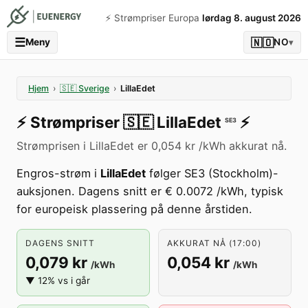
⚡️ Strømpriser Europa
lørdag 8. august 2026
☰
🇳🇴
Meny
NO
▾
Hjem
›
🇸🇪
Sverige
›
LillaEdet
⚡️
Strømpriser
🇸🇪
LillaEdet
⚡️
SE3
Strømprisen i LillaEdet er 0,054 kr /kWh akkurat nå.
Engros-strøm i
LillaEdet
følger SE3 (Stockholm)-
auksjonen. Dagens snitt er € 0.0072 /kWh, typisk
for europeisk plassering på denne årstiden.
DAGENS SNITT
AKKURAT NÅ (17:00)
0,079 kr
0,054 kr
/kWh
/kWh
▼ 12% vs i går