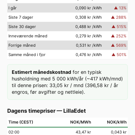
I går
0,090 kr
/kWh
▲
13
%
Siste 7 dager
0,308 kr
/kWh
▲
288
%
Siste 30 dager
0,488 kr
/kWh
▲
515
%
Inneværende måned
0,279 kr
/kWh
▲
252
%
Forrige måned
0,531 kr
/kWh
▲
569
%
Samme måned i fjor
0,476 kr
/kWh
▲
501
%
Estimert månedskostnad
for en typisk
husholdning med 5 000 kWh/år (~417 kWh/mnd)
til denne prisen: 33,05 kr / mnd (396,58 kr / år
engros, før avgifter og nettleie).
Dagens timepriser
—
LillaEdet
Time (CEST)
NOK/MWh
NOK/kWh
02
:00
43,47 kr
0,043 kr