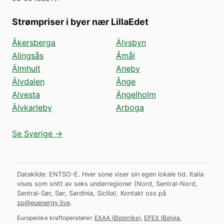
Strømpriser i byer nær LillaEdet
Åkersberga
Älvsbyn
Alingsås
Åmål
Älmhult
Aneby
Älvdalen
Ånge
Alvesta
Ängelholm
Älvkarleby
Arboga
Se Sverige →
Datakilde: ENTSO-E. Hver sone viser sin egen lokale tid. Italia
vises som snitt av seks underregioner (Nord, Sentral-Nord,
Sentral-Sør, Sør, Sardinia, Sicilia).
Kontakt oss på
sp@euenergy.live
.
Europeiske kraftoperatører:
EXAA
(
Østerrike
)
,
EPEX
(
Belgia,