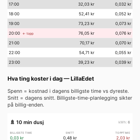
17
:00
32,03 kr
0,032 kr
18
:00
52,41 kr
0,052 kr
19
:00
73,23 kr
0,073 kr
20
:00
76,05 kr
0,076 kr
← topp
21
:00
70,17 kr
0,070 kr
22
:00
54,71 kr
0,055 kr
23
:00
39,23 kr
0,039 kr
Hva ting koster i dag
—
LillaEdet
Spenn = kostnad i dagens billigste time vs dyreste.
Snitt = dagens snitt. Billigste-time-planlegging sikter
på billig-enden.
🚿
10 min dusj
6
0,03 kr
0,48 kr
2,03 kr