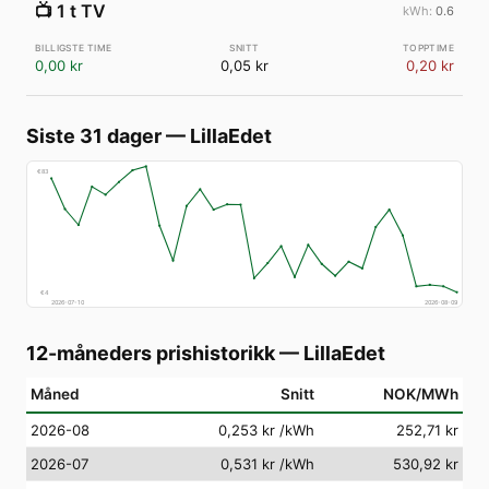
📺
1 t TV
0.6
0,00 kr
0,05 kr
0,20 kr
Siste 31 dager
—
LillaEdet
€
83
€
4
2026-07-10
2026-08-09
12-måneders prishistorikk
—
LillaEdet
Måned
Snitt
NOK/MWh
2026-08
0,253 kr
/kWh
252,71 kr
2026-07
0,531 kr
/kWh
530,92 kr