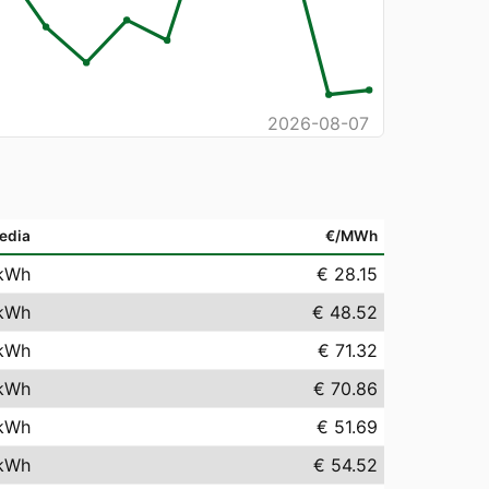
2026-08-07
edia
€/MWh
kWh
€ 28.15
kWh
€ 48.52
kWh
€ 71.32
kWh
€ 70.86
kWh
€ 51.69
kWh
€ 54.52