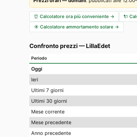
Prezzi orari — domani
:
pubblicati alle 12:0
⏰
Calcolatore ora più conveniente
→
🔌
Cal
☀️
Calcolatore ammortamento solare
→
Confronto prezzi
—
LillaEdet
Periodo
Oggi
Ieri
Ultimi 7 giorni
Ultimi 30 giorni
Mese corrente
Mese precedente
Anno precedente