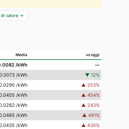
di calore
→
Media
vs oggi
0.0082
/kWh
—
0.0073
/kWh
▼
12
%
0.0290
/kWh
▲
253
%
0.0455
/kWh
▲
454
%
0.0282
/kWh
▲
243
%
0.0485
/kWh
▲
491
%
0.0435
/kWh
▲
430
%