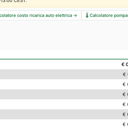
0–13:00 CEST
.
colatore costo ricarica auto elettrica
→
🌡️
Calcolatore pompa 
€ 
€ 
€ 
€ 
€ 
€ 
€ 