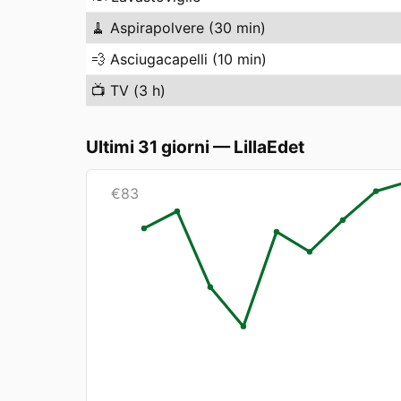
🧹
Aspirapolvere (30 min)
💨
Asciugacapelli (10 min)
📺
TV (3 h)
Ultimi 31 giorni
—
LillaEdet
€
83