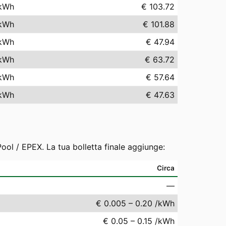
kWh
€ 103.72
kWh
€ 101.88
kWh
€ 47.94
kWh
€ 63.72
kWh
€ 57.64
kWh
€ 47.63
ool / EPEX. La tua bolletta finale aggiunge:
Circa
—
€ 0.005 – 0.20 /kWh
€ 0.05 – 0.15 /kWh