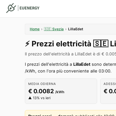
Home
›
🇸🇪
Svezia
›
LillaEdet
⚡️
Prezzi elettricità
🇸🇪
L
Il prezzo dell'elettricità a LillaEdet è di € 0
I prezzi dell'elettricità a
LillaEdet
sono determi
/kWh, con l'ora più conveniente alle 03:00.
MEDIA ODIERNA
ADESSO
€ 0.0082
€ 0
/kWh
▲ 13% vs ieri