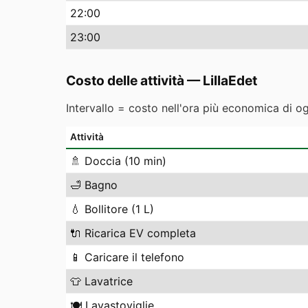
22
:00
23
:00
Costo delle attività
—
LillaEdet
Intervallo = costo nell'ora più economica di o
Attività
🚿
Doccia (10 min)
🛁
Bagno
💧
Bollitore (1 L)
🔌
Ricarica EV completa
📱
Caricare il telefono
👕
Lavatrice
🍽️
Lavastoviglie