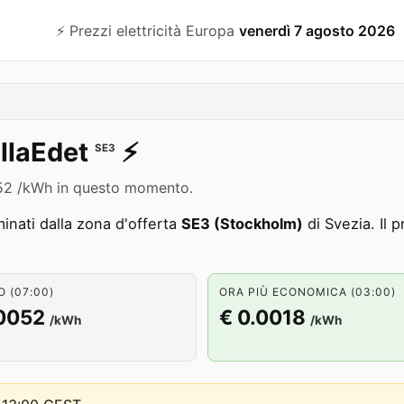
⚡️ Prezzi elettricità Europa
venerdì 7 agosto 2026
illaEdet
⚡️
SE3
.0052 /kWh in questo momento.
nati dalla zona d'offerta
SE3 (Stockholm)
di Svezia. Il 
 (07:00)
ORA PIÙ ECONOMICA (03:00)
.0052
€ 0.0018
/kWh
/kWh